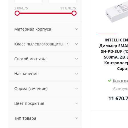
2 094.75
11 670.75
Материал корпуса
INTELLIGEN
Класс пылевлагозащиты
?
Диммер SMART
SH-PD-SUF (12
500mA, ZB, 2
Способ монтажа
Контроллер
Сара
Назначение
Есть в н
Форма (сечение)
Артикул:
11 670.
Цвет покрытия
Тип товара