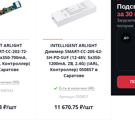
Подс
за 30
Загрузит
ползунок 
ПОСЛЕ
ДО
T ARLIGHT
INTELLIGENT ARLIGHT
-CC-202-72-
Диммер SMART-CC-205-62-
2x350-700mA,
SH-PD-SUF (12-48V, 5x350-
L, Контроллер)
1200mA, ZB, 2.4G) (IARL,
Саратове
Контроллер) 050857 в
Саратове
аличии (99)
П
Есть в наличии (46)
 046543
Артикул: 050857
3
₽
/шт
11 670.75
₽
/шт