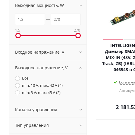
Выходная мощность, W
1.5
270
INTELLIGEN
Диммер SMART
Входное напряжение, V
MIX-IN (48V, 
Track, ZB) (IAR
Выходное напряжение, V
046543 в 
Все
Есть в н
min: 10 V; max: 42 V (
4
)
Артикул:
min: 3 V; max: 45 V (
2
)
2 181.5
Каналы управления
Тип управления