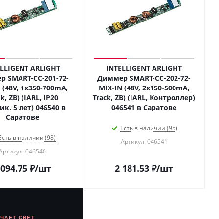
ELLIGENT ARLIGHT
INTELLIGENT ARLIGHT
 SMART-CC-201-72-
Диммер SMART-CC-202-72-
 (48V, 1x350-700mA,
MIX-IN (48V, 2x150-500mA,
k, ZB) (IARL, IP20
Track, ZB) (IARL, Контроллер)
ик, 5 лет) 046540 в
046541 в Саратове
Саратове
Есть в наличии (95)
Есть в наличии (98)
Артикул: 046541
Артикул: 046540
 094.75
₽
/шт
2 181.53
₽
/шт
ЮЧАЕТ СВЕТ