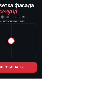
ветка фасада
 секунд
е фото — потяните
и включите свет
ОПРОБОВАТЬ
→