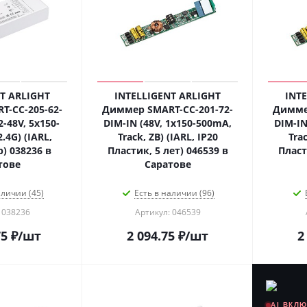
T ARLIGHT
INTELLIGENT ARLIGHT
INT
-CC-205-62-
Диммер SMART-CC-201-72-
Диммер
-48V, 5x150-
DIM-IN (48V, 1x150-500mA,
DIM-IN
.4G) (IARL,
Track, ZB) (IARL, IP20
Trac
) 038236 в
Пластик, 5 лет) 046539 в
Пласт
тове
Саратове
аличии (45)
Есть в наличии (96)
 038236
Артикул: 046539
75
₽
/шт
2 094.75
₽
/шт
2
AI ВКЛ