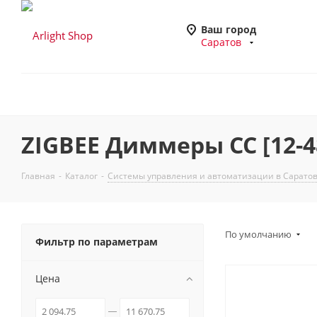
Ваш город
Саратов
ZIGBEE Диммеры CC [12-4
Главная
-
Каталог
-
Системы управления и автоматизации в Сарато
По умолчанию
Фильтр по параметрам
Цена