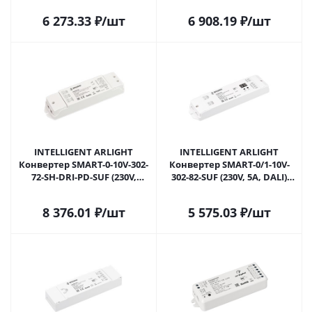
Пластик, 5 лет) 038155 в
6 273.33
₽
/шт
6 908.19
₽
/шт
Саратове
INTELLIGENT ARLIGHT
INTELLIGENT ARLIGHT
Конвертер SMART-0-10V-302-
Конвертер SMART-0/1-10V-
72-SH-DRI-PD-SUF (230V,
302-82-SUF (230V, 5A, DALI)
2x20mA, TUYA Wi-Fi, 2.4G)
(IARL, IP20 Пластик, 5 лет)
(IARL, IP20 Пластик, 5 лет)
046509 в Саратове
8 376.01
₽
/шт
5 575.03
₽
/шт
038156 в Саратове