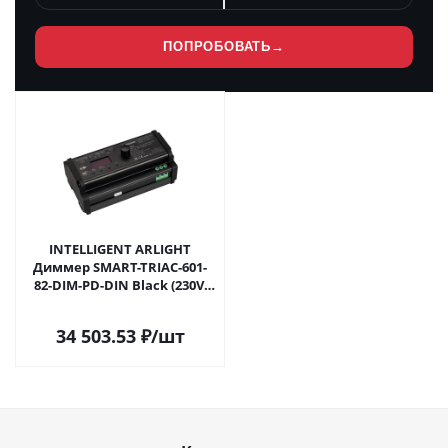
ПОПРОБОВАТЬ
→
INTELLIGENT ARLIGHT
Диммер SMART-TRIAC-601-
82-DIM-PD-DIN Black (230V,
6А, DALI, DMX512, 2.4G) (IARL,
IP20 Пластик, 5 лет) 031113(1)
34 503.53
₽
/шт
в Саратове