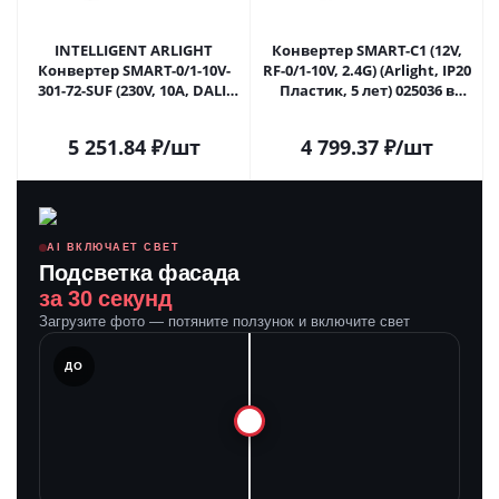
INTELLIGENT ARLIGHT
Конвертер SMART-C1 (12V,
Конвертер SMART-0/1-10V-
RF-0/1-10V, 2.4G) (Arlight, IP20
301-72-SUF (230V, 10A, DALI)
Пластик, 5 лет) 025036 в
(IARL, IP20 Пластик, 5 лет)
Саратове
046510 в Саратове
5 251.84
₽
/шт
4 799.37
₽
/шт
AI ВКЛЮЧАЕТ СВЕТ
Подсветка фасада
за 30 секунд
Загрузите фото — потяните ползунок и включите свет
ЛЕ
ДО