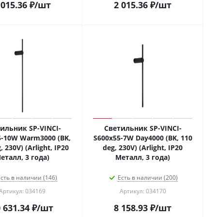
 015.36
₽
/шт
2 015.36
₽
/шт
ильник SP-VINCI-
Светильник SP-VINCI-
5-10W Warm3000 (BK,
S600x55-7W Day4000 (BK, 110
, 230V) (Arlight, IP20
deg, 230V) (Arlight, IP20
еталл, 3 года)
Металл, 3 года)
сть в наличии (146)
Есть в наличии (200)
Артикул: 034169
Артикул: 034170
 631.34
₽
/шт
8 158.93
₽
/шт