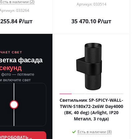
Есть в наличии (2)
Артикул: 033514
Артикул: 033264
 255.84
₽
/шт
35 470.10
₽
/шт
ЮЧАЕТ СВЕТ
ветка фасада
 секунд
е фото — потяните
и включите свет
Светильник SP-SPICY-WALL-
TWIN-S180x72-2x6W Day4000
(BK, 40 deg) (Arlight, IP20
Металл, 3 года)
Есть в наличии (8)
ОПРОБОВАТЬ
→