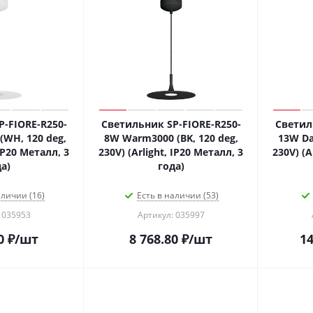
-FIORE-R250-
Светильник SP-FIORE-R250-
Светил
WH, 120 deg,
8W Warm3000 (BK, 120 deg,
13W Da
 IP20 Металл, 3
230V) (Arlight, IP20 Металл, 3
230V) (A
а)
года)
аличии (16)
Есть в наличии (53)
 035953
Артикул: 035997
0
₽
/шт
8 768.80
₽
/шт
14