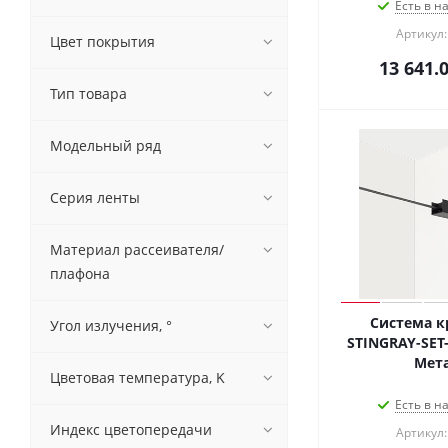
Есть в н
Артикул:
Цвет покрытия
13 641.
Тип товара
Модельный ряд
Серия ленты
Материал рассеивателя/
плафона
Система к
Угол излучения, °
STINGRAY-SET-5
Мета
Цветовая температура, K
Есть в н
Индекс цветопередачи
Артикул: