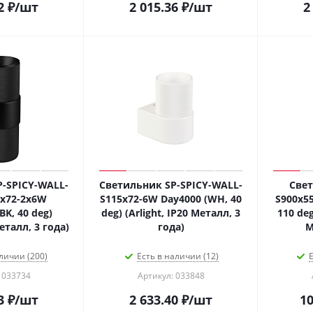
2
₽
/шт
2 015.36
₽
/шт
2
-SPICY-WALL-
Светильник SP-SPICY-WALL-
Свет
x72-2x6W
S115x72-6W Day4000 (WH, 40
S900x5
K, 40 deg)
deg) (Arlight, IP20 Металл, 3
110 deg
Металл, 3 года)
года)
М
личии (200)
Есть в наличии (12)
Е
 033734
Артикул: 033848
3
₽
/шт
2 633.40
₽
/шт
10