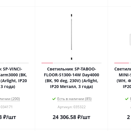
 SP-VINCI-
Светильник SP-TABOO-
Светил
arm3000 (BK,
FLOOR-S1300-14W Day4000
MINI-
(Arlight, IP20
(BK, 90 deg, 230V) (Arlight,
(WH, 40
3 года)
IP20 Металл, 3 года)
IP2
личии (200)
Есть в наличии (85)
 034171
Артикул: 035322
3
₽
/шт
24 306.58
₽
/шт
2