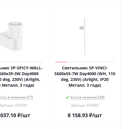
ьник SP-SPICY-WALL-
Светильник SP-VINCI-
S60x39-3W Day4000
S600x55-7W Day4000 (WH, 110
 deg, 230V) (Arlight,
deg, 230V) (Arlight, IP20
0 Металл, 3 года)
Металл, 3 года)
Есть в наличии (17)
Есть в наличии (39)
Артикул: 035539
Артикул: 035682
 037.10
₽
/шт
8 158.93
₽
/шт