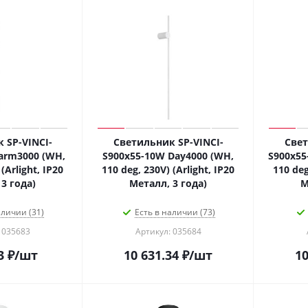
 SP-VINCI-
Светильник SP-VINCI-
Свет
arm3000 (WH,
S900x55-10W Day4000 (WH,
S900x55
(Arlight, IP20
110 deg, 230V) (Arlight, IP20
110 deg
3 года)
Металл, 3 года)
М
аличии (31)
Есть в наличии (73)
 035683
Артикул: 035684
3
₽
/шт
10 631.34
₽
/шт
10