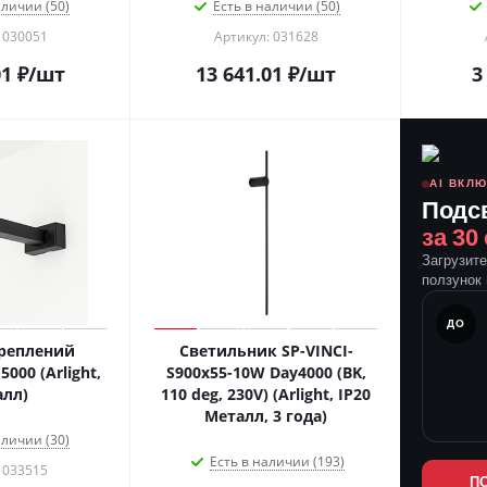
аличии (50)
Есть в наличии (50)
 030051
Артикул: 031628
01
₽
/шт
13 641.01
₽
/шт
3
AI ВКЛ
Подс
за 30
Загрузит
ползунок 
ПОСЛЕ
ДО
реплений
Светильник SP-VINCI-
000 (Arlight,
S900x55-10W Day4000 (BK,
лл)
110 deg, 230V) (Arlight, IP20
Металл, 3 года)
аличии (30)
Есть в наличии (193)
 033515
П