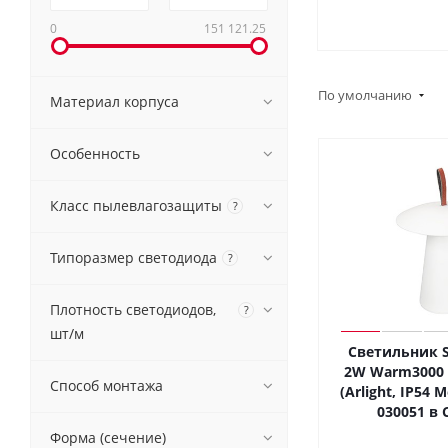
0
151 121.25
По умолчанию
Материал корпуса
Особенность
Класс пылевлагозащиты
?
Типоразмер светодиода
?
Плотность светодиодов,
?
шт/м
Светильник S
2W Warm3000 (
Способ монтажа
(Arlight, IP54 
030051 в 
Форма (сечение)