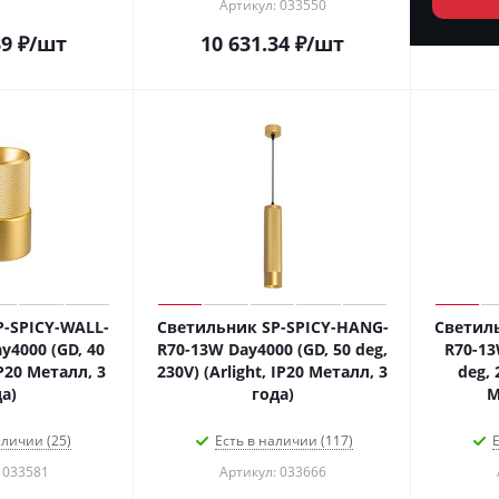
Артикул: 033550
39
₽
/шт
10 631.34
₽
/шт
-SPICY-WALL-
Светильник SP-SPICY-HANG-
Светиль
y4000 (GD, 40
R70-13W Day4000 (GD, 50 deg,
R70-13
IP20 Металл, 3
230V) (Arlight, IP20 Металл, 3
deg, 
а)
года)
М
аличии (25)
Есть в наличии (117)
Е
 033581
Артикул: 033666