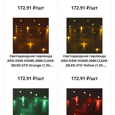
048691 в Саратове
(Ardecoled, IP20) 048692 в
172.91
₽
/шт
172.91
₽
/шт
Саратове
Светодиодная гирлянда
Светодиодная гирлянда
ARD-DEW-HOME-2000-CLEAR-
ARD-DEW-HOME-2000-CLEAR-
20LED-STD Orange (1.5V,
20LED-STD Yellow (1.5V,
Battery Pack, Cork)
Battery Pack, Cork)
(Ardecoled, IP20) 048693 в
(Ardecoled, IP20) 048694 в
172.91
₽
/шт
172.91
₽
/шт
Саратове
Саратове