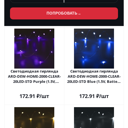
ПОПРОБОВАТЬ
→
Светодиодная гирлянда
Светодиодная гирлянда
ARD-DEW-HOME-2000-CLEAR-
ARD-DEW-HOME-2000-CLEAR-
20LED-STD Purple (1.5V,
20LED-STD Blue (1.5V, Battery
Battery Pack, Cork)
Pack, Cork) (Ardecoled, IP20)
(Ardecoled, IP20) 048697 в
048699 в Саратове
172.91
₽
/шт
172.91
₽
/шт
Саратове