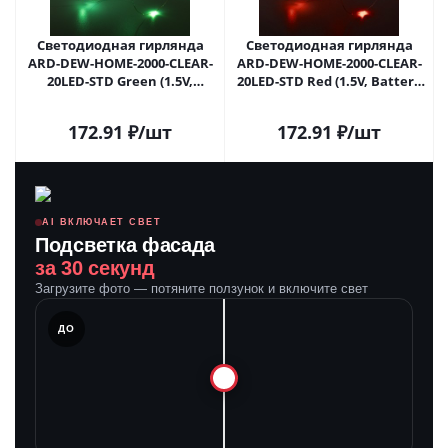
Светодиодная гирлянда
Светодиодная гирлянда
ARD-DEW-HOME-2000-CLEAR-
ARD-DEW-HOME-2000-CLEAR-
20LED-STD Green (1.5V,
20LED-STD Red (1.5V, Battery
Battery Pack, Cork)
Pack, Cork) (Ardecoled, IP20)
(Ardecoled, IP20) 048695 в
048696 в Саратове
172.91
₽
/шт
172.91
₽
/шт
Саратове
AI ВКЛЮЧАЕТ СВЕТ
Подсветка фасада
за 30 секунд
Загрузите фото — потяните ползунок и включите свет
ЛЕ
ДО