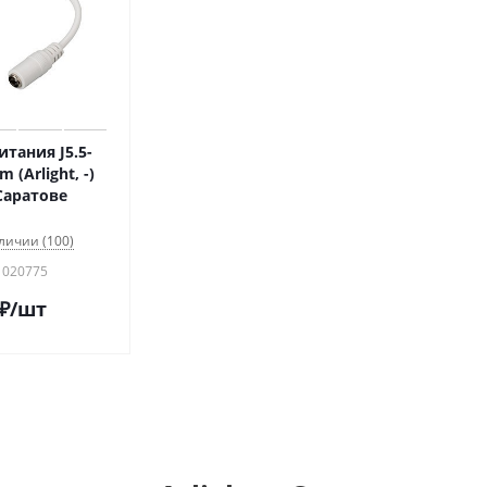
тания J5.5-
(Arlight, -)
Саратове
личии (100)
 020775
₽
/шт