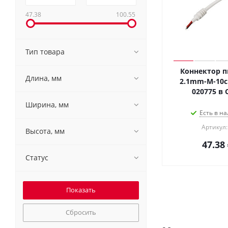
47.38
100.55
Тип товара
Коннектор пи
Длина, мм
2.1mm-M-10cm 
020775 в 
Ширина, мм
Есть в на
Артикул:
Высота, мм
47.38
Статус
Сбросить