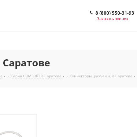
8 (800) 550-31-93
Заказать звонок
 Саратове
ве
-
Серия COMFORT в Саратове
-
Коннекторы [разъемы] в Саратове