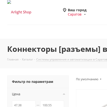
Ваш город
Саратов
Коннекторы [разъемы] в
Главная
-
Каталог
-
Системы управления и автоматизации в Сарато
По умолчанию
Фильтр по параметрам
Цена