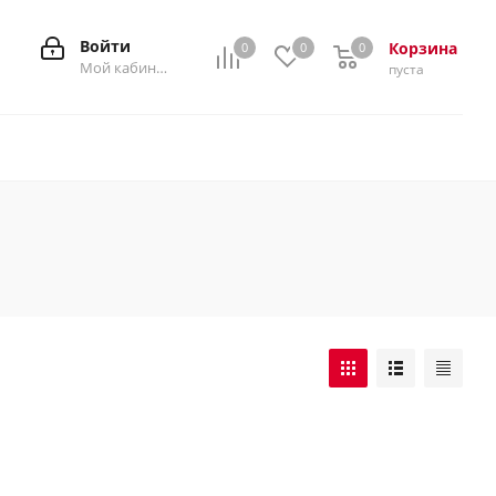
Войти
Корзина
0
0
0
0
Мой кабинет
пуста