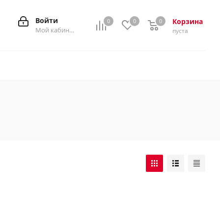
Войти
Корзина
0
0
0
0
Мой кабинет
пуста