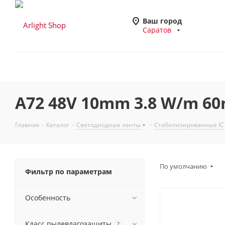
Ваш город
Саратов
A72 48V 10mm 3.8 W/m 6
Главная
-
Каталог
-
Светодиодные ленты
-
Стабилизированные IC
По умолчанию
Фильтр по параметрам
Особенность
Класс пылевлагозащиты
?