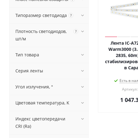
Типоразмер светодиода
?
Плотность светодиодов,
?
шт/м
Лента IC-A7
Warm3000 (3.
Тип товара
2835, 60m)
стабилизирова
в Сар
Серия ленты
Есть в на
Угол излучения, °
Артикул:
1 047.
Цветовая температура, K
Индекс цветопередачи
CRI (Ra)