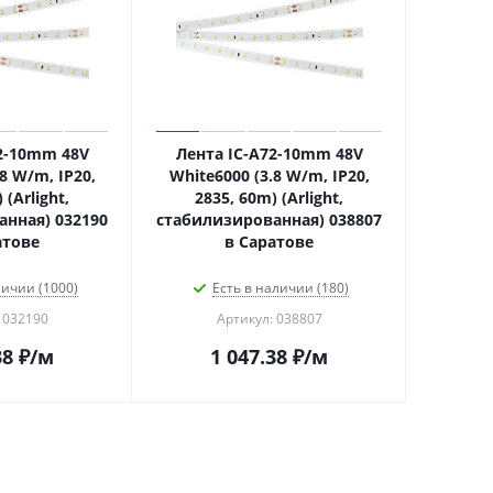
2-10mm 48V
Лента IC-A72-10mm 48V
8 W/m, IP20,
White6000 (3.8 W/m, IP20,
 (Arlight,
2835, 60m) (Arlight,
нная) 032190
стабилизированная) 038807
атове
в Саратове
личии (1000)
Есть в наличии (180)
 032190
Артикул: 038807
38
₽
/м
1 047.38
₽
/м