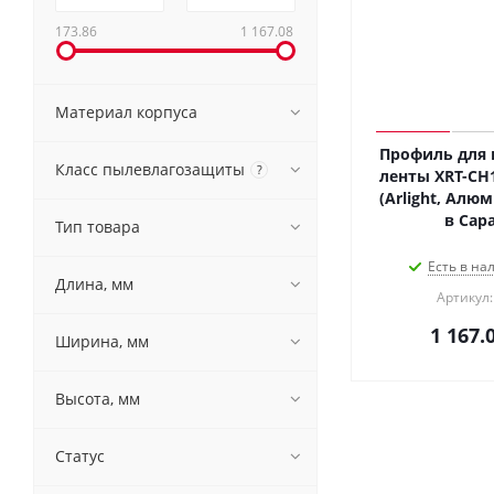
173.86
1 167.08
Материал корпуса
Профиль для 
Класс пылевлагозащиты
?
ленты XRT-CH
(Arlight, Алю
в Сар
Тип товара
Есть в на
Длина, мм
Артикул:
1 167.
Ширина, мм
Высота, мм
Статус