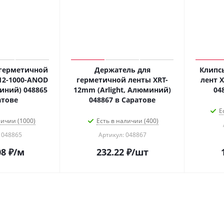
герметичной
Держатель для
Клипс
12-1000-ANOD
герметичной ленты XRT-
лент X
миний) 048865
12mm (Arlight, Алюминий)
04
атове
048867 в Саратове
Е
личии (1000)
Есть в наличии (400)
 048865
Артикул: 048867
08
₽
/м
232.22
₽
/шт