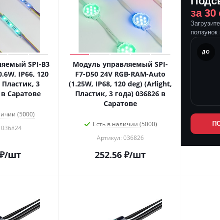
Подс
за 30
Загрузит
ползунок 
ПОСЛЕ
ДО
яемый SPI-B3
Модуль управляемый SPI-
.6W, IP66, 120
F7-D50 24V RGB-RAM-Auto
, Пластик, 3
(1.25W, IP68, 120 deg) (Arlight,
 в Саратове
Пластик, 3 года) 036826 в
Саратове
личии (5000)
Есть в наличии (5000)
П
 036824
Артикул: 036826
₽
/шт
252.56
₽
/шт