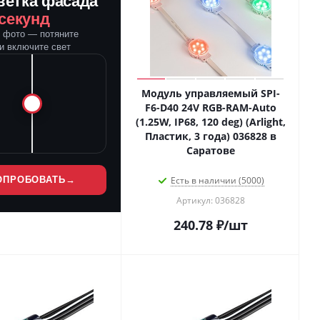
ветка фасада
 секунд
е фото — потяните
и включите свет
Модуль управляемый SPI-
F6-D40 24V RGB-RAM-Auto
(1.25W, IP68, 120 deg) (Arlight,
Пластик, 3 года) 036828 в
Саратове
ОПРОБОВАТЬ
→
Есть в наличии (5000)
Артикул: 036828
240.78
₽
/шт