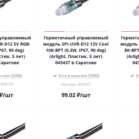
 управляемый
Герметичный управляемый
Гермет
R-D12 5V RGB-
модуль SPI-UVR-D12 12V Cool
модуль 
P67, 90 deg)
10K-BPT (0.3W, IP67, 90 deg)
8K-BPT
стик, 5 лет)
(Arlight, Пластик, 5 лет)
(Arli
Саратове
043437 в Саратове
04
личии (5000)
Есть в наличии (5000)
Е
 039172
Артикул: 043437
₽
/шт
99.02
₽
/шт