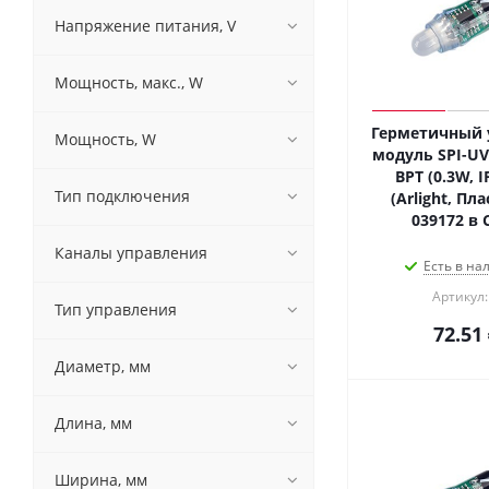
White | Белый 6000 K (
2
)
Напряжение питания, V
Yellow | Жёлтый 590 nm (
2
)
Мощность, макс., W
Герметичный
Мощность, W
модуль SPI-UV
BPT (0.3W, I
Тип подключения
(Arlight, Пла
039172 в 
Каналы управления
Есть в на
Артикул:
Тип управления
72.51
Диаметр, мм
Длина, мм
Ширина, мм