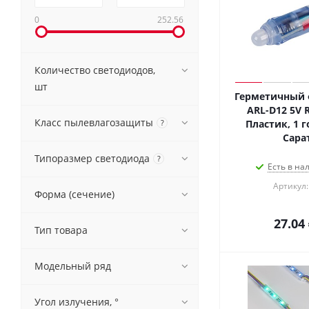
0
252.56
Количество светодиодов,
шт
Герметичный
ARL-D12 5V R
Класс пылевлагозащиты
?
Пластик, 1 г
Сара
Типоразмер светодиода
?
Есть в на
Артикул:
Форма (сечение)
27.04
Тип товара
Модельный ряд
Угол излучения, °