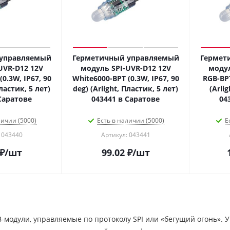
 управляемый
Герметичный управляемый
Гермет
UVR-D12 12V
модуль SPI-UVR-D12 12V
модул
0.3W, IP67, 90
White6000-BPT (0.3W, IP67, 90
RGB-BPT
Пластик, 5 лет)
deg) (Arlight, Пластик, 5 лет)
(Arli
Саратове
043441 в Саратове
04
личии (5000)
Есть в наличии (5000)
Е
 043440
Артикул: 043441
₽
/шт
99.02
₽
/шт
модули, управляемые по протоколу SPI или «бегущий огонь». У