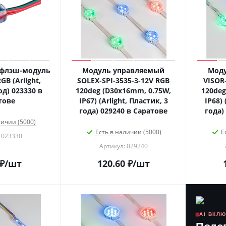
 флэш-модуль
Модуль управляемый
Мод
GB (Arlight,
SOLEX-SPI-3535-3-12V RGB
VISOR
од) 023330 в
120deg (D30x16mm, 0.75W,
120deg
тове
IP67) (Arlight, Пластик, 3
IP68) 
года) 029240 в Саратове
года)
личии (5000)
Есть в наличии (5000)
Е
 023330
Артикул: 029240
₽
/шт
120.60
₽
/шт
AI ВКЛ