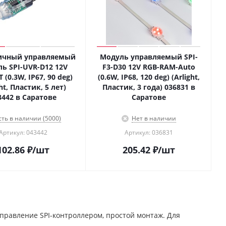
ичный управляемый
Модуль управляемый SPI-
ь SPI-UVR-D12 12V
F3-D30 12V RGB-RAM-Auto
 (0.3W, IP67, 90 deg)
(0.6W, IP68, 120 deg) (Arlight,
ght, Пластик, 5 лет)
Пластик, 3 года) 036831 в
3442 в Саратове
Саратове
сть в наличии (5000)
Нет в наличии
Артикул: 043442
Артикул: 036831
102.86
₽
/шт
205.42
₽
/шт
правление SPI-контроллером, простой монтаж. Для