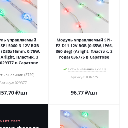
уль управляемый
Модуль управляемый SPI-
-SPI-5060-3-12V RGB
F2-D11 12V RGB (0.65W, IP66,
 (D30x16mm, 0.75W,
360 deg) (Arlight, Пластик, 3
(Arlight, Пластик, 3
года) 036775 в Саратове
 029377 в Саратове
Есть в наличии (2900)
сть в наличии (3720)
Артикул: 036775
Артикул: 029377
157.70
₽
/шт
96.77
₽
/шт
ЮЧАЕТ СВЕТ