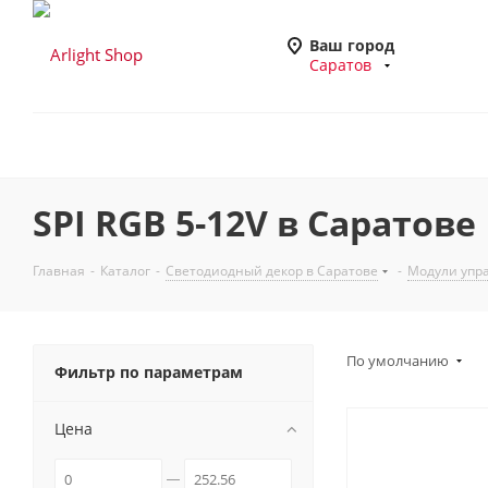
Ваш город
Саратов
SPI RGB 5-12V в Саратове
Главная
-
Каталог
-
Светодиодный декор в Саратове
-
Модули упр
По умолчанию
Фильтр по параметрам
Цена