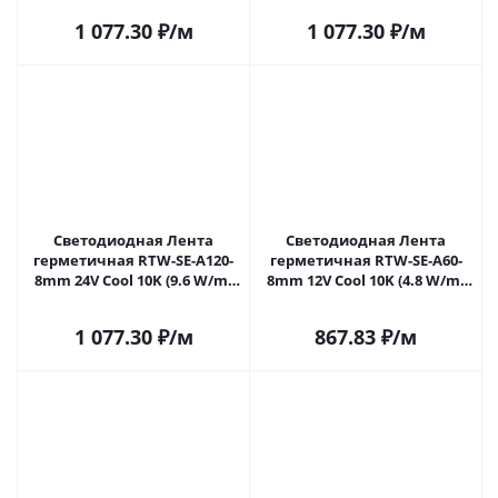
016510(2) в Саратове
в Саратове
1 077.30
₽
/м
1 077.30
₽
/м
Светодиодная Лента
Светодиодная Лента
герметичная RTW-SE-A120-
герметичная RTW-SE-A60-
8mm 24V Cool 10K (9.6 W/m,
8mm 12V Cool 10K (4.8 W/m,
IP65, 2835, 5m) (Arlight, 9.6
IP65, 2835, 5m) (Arlight, 4.8
Вт/м, IP65) 016832(2) в
Вт/м, IP65) 016836(2) в
1 077.30
₽
/м
867.83
₽
/м
Саратове
Саратове