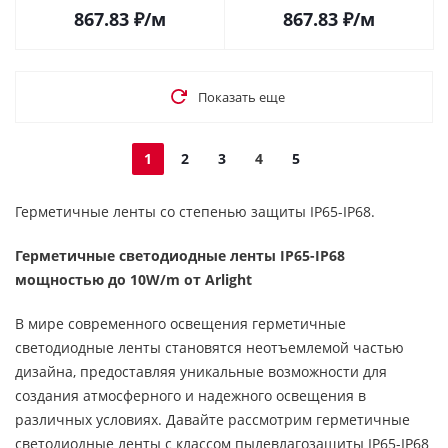
Вт/м, IP65) 024260(2) в
Вт/м, IP65) 024261(2) в
867.83
₽
/м
867.83
₽
/м
Саратове
Саратове
Показать еще
1
2
3
4
5
Герметичные ленты со степенью защиты IP65-IP68.
Герметичные светодиодные ленты IP65-IP68
мощностью до 10W/m от Arlight
В мире современного освещения герметичные
светодиодные ленты становятся неотъемлемой частью
дизайна, предоставляя уникальные возможности для
создания атмосферного и надежного освещения в
различных условиях. Давайте рассмотрим герметичные
светодиодные ленты с классом пылевлагозащиты IP65-IP68