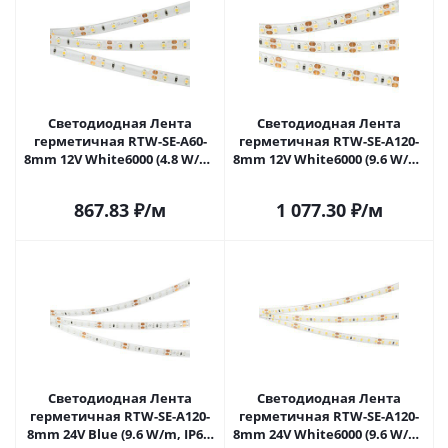
Светодиодная Лента
Светодиодная Лента
герметичная RTW-SE-A60-
герметичная RTW-SE-A120-
8mm 12V White6000 (4.8 W/m,
8mm 12V White6000 (9.6 W/m,
IP65, 2835, 5m) (Arlight, 4.8
IP65, 2835, 5m) (Arlight, -)
Вт/м, IP65) 014627(2) в
014637(2) в Саратове
867.83
₽
/м
1 077.30
₽
/м
Саратове
Светодиодная Лента
Светодиодная Лента
герметичная RTW-SE-A120-
герметичная RTW-SE-A120-
8mm 24V Blue (9.6 W/m, IP65,
8mm 24V White6000 (9.6 W/m,