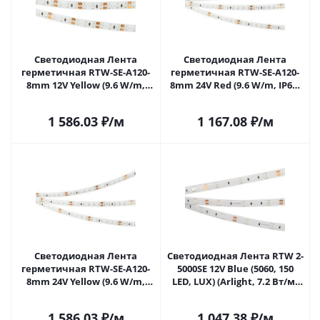
Светодиодная Лента
Светодиодная Лента
герметичная RTW-SE-A120-
герметичная RTW-SE-A120-
8mm 12V Yellow (9.6 W/m,
8mm 24V Red (9.6 W/m, IP65,
IP65, 2835, 5m) (Arlight, 9.6
2835, 5m) (Arlight, -) 015067(2)
Вт/м, IP65) 014883(2) в
в Саратове
1 586.03
₽
/м
1 167.08
₽
/м
Саратове
Светодиодная Лента
Светодиодная Лента RTW 2-
герметичная RTW-SE-A120-
5000SE 12V Blue (5060, 150
8mm 24V Yellow (9.6 W/m,
LED, LUX) (Arlight, 7.2 Вт/м,
IP65, 2835, 5m) (Arlight, 9.6
IP65) 015135(1) в Саратове
Вт/м, IP65) 015132(2) в
1 586.03
₽
/м
1 047.38
₽
/м