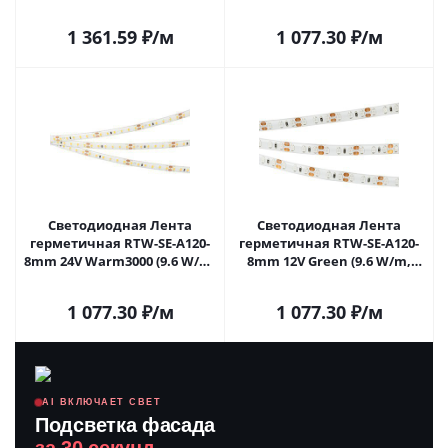
5m) (Arlight, -) 014676(3) в
IP65, 2835, 5m) (Arlight, -)
Саратове
014678(2) в Саратове
1 361.59
₽
/м
1 077.30
₽
/м
Светодиодная Лента
Светодиодная Лента
герметичная RTW-SE-A120-
герметичная RTW-SE-A120-
8mm 24V Warm3000 (9.6 W/m,
8mm 12V Green (9.6 W/m,
IP65, 2835, 5m) (Arlight, -)
IP65, 2835, 5m) (Arlight, -)
014679(2) в Саратове
014792(2) в Саратове
1 077.30
₽
/м
1 077.30
₽
/м
AI ВКЛЮЧАЕТ СВЕТ
Подсветка фасада