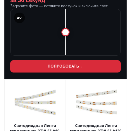
за 30 секунд
Загрузите фото — потяните ползунок и включите свет
ЛЕ
ДО
ПОПРОБОВАТЬ
→
Светодиодная Лента
Светодиодная Лента
герметичная RTW-SE-A60-
герметичная RTW-SE-A120-