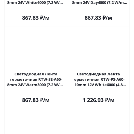
8mm 24V White6000 (7.2 W/m,
8mm 24V Day4000 (7.2 W/m,
IP65, 2835, 5m) (Arlight, 7.2
IP65, 2835, 5m) (Arlight, -)
Вт/м, IP65) 020522(2) в
020523(2) в Саратове
867.83
₽
/м
867.83
₽
/м
Саратове
Светодиодная Лента
Светодиодная Лента
герметичная RTW-SE-A60-
герметичная RTW-PS-A60-
8mm 24V Warm3000 (7.2 W/m,
10mm 12V White6000 (4.8
IP65, 2835, 5m) (Arlight, -)
W/m, IP67, 2835, 5m) (Arlight,
020525(2) в Саратове
-) 021099(2) в Саратове
867.83
₽
/м
1 226.93
₽
/м