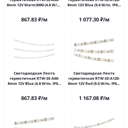
8mm 12V Warm3000 (4.8 W/m,
8mm 12V Blue (9.6 W/m, IP65,
IP65, 2835, 5m) (Arlight, 4.8
2835, 5m) (Arlight, 9.6 Вт/м,
Вт/м, IP65) 014795(2) в
IP65) 014798(3) в Саратове
867.83
₽
/м
1 077.30
₽
/м
Саратове
Светодиодная Лента
Светодиодная Лента
герметичная RTW-SE-A60-
герметичная RTW-SE-A120-
8mm 12V Blue (4.8 W/m, IP65,
8mm 12V Red (9.6 W/m, IP65,
2835, 5m) (Arlight, 4.8 Вт/м,
2835, 5m) (Arlight, -) 014880(2)
IP65) 014799(3) в Саратове
в Саратове
867.83
₽
/м
1 167.08
₽
/м