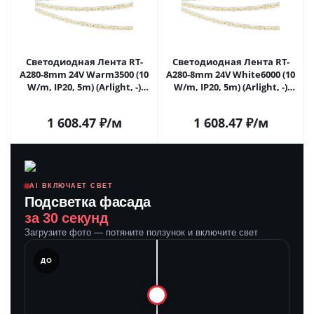
Светодиодная Лента RT-
Светодиодная Лента RT-
A280-8mm 24V Warm3500 (10
A280-8mm 24V White6000 (10
W/m, IP20, 5m) (Arlight, -)
W/m, IP20, 5m) (Arlight, -)
045567 в Саратове
045568 в Саратове
1 608.47
₽
/м
1 608.47
₽
/м
AI ВКЛЮЧАЕТ СВЕТ
Подсветка фасада
за 30 секунд
Загрузите фото — потяните ползунок и включите свет
ЛЕ
ДО