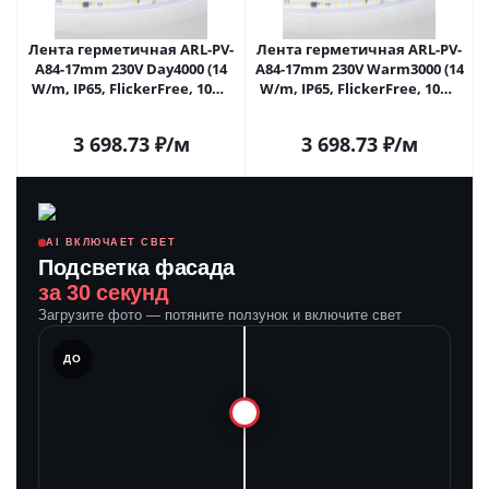
Лента герметичная ARL-PV-
Лента герметичная ARL-PV-
A84-17mm 230V Day4000 (14
A84-17mm 230V Warm3000 (14
W/m, IP65, FlickerFree, 10m)
W/m, IP65, FlickerFree, 10m)
(Arlight, 5 лет) 054690 в
(Arlight, 5 лет) 054691 в
Саратове
Саратове
3 698.73
₽
/м
3 698.73
₽
/м
AI ВКЛЮЧАЕТ СВЕТ
Подсветка фасада
за 30 секунд
Загрузите фото — потяните ползунок и включите свет
ЛЕ
ДО