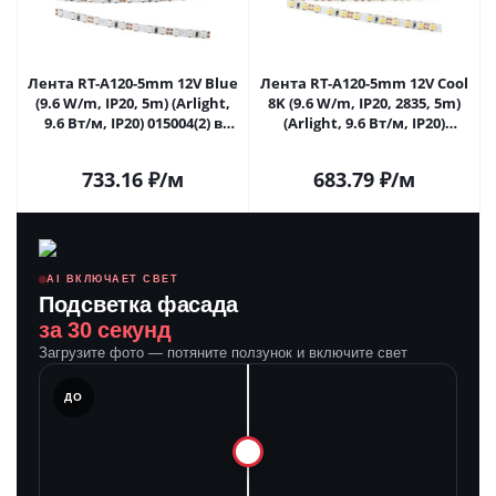
Лента RT-A120-5mm 12V Blue
Лента RT-A120-5mm 12V Cool
(9.6 W/m, IP20, 5m) (Arlight,
8K (9.6 W/m, IP20, 2835, 5m)
9.6 Вт/м, IP20) 015004(2) в
(Arlight, 9.6 Вт/м, IP20)
Саратове
015005(2) в Саратове
733.16
₽
/м
683.79
₽
/м
AI ВКЛЮЧАЕТ СВЕТ
Подсветка фасада
за 30 секунд
Загрузите фото — потяните ползунок и включите свет
ЛЕ
ДО