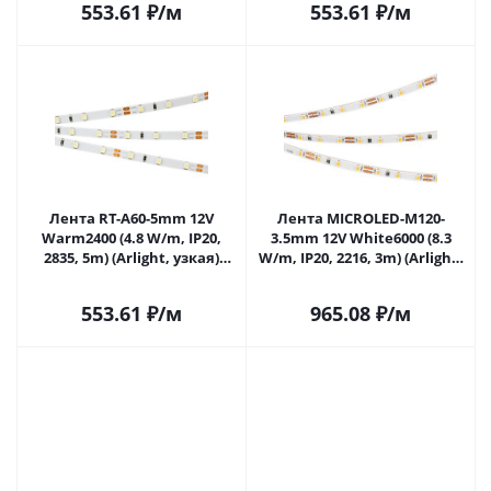
553.61
₽
/м
553.61
₽
/м
Лента RT-A60-5mm 12V
Лента MICROLED-M120-
Warm2400 (4.8 W/m, IP20,
3.5mm 12V White6000 (8.3
2835, 5m) (Arlight, узкая)
W/m, IP20, 2216, 3m) (Arlight,
028616(2) в Саратове
узкая) 033003 в Саратове
553.61
₽
/м
965.08
₽
/м