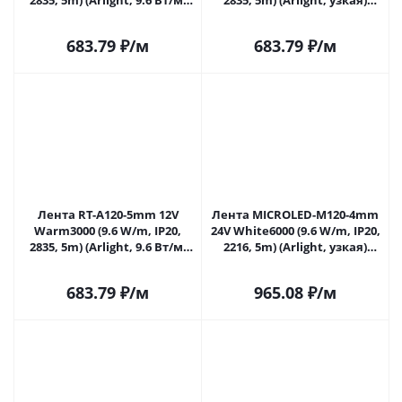
2835, 5m) (Arlight, 9.6 Вт/м,
2835, 5m) (Arlight, узкая)
IP20) 018101(2) в Саратове
024105(2) в Саратове
683.79
₽
/м
683.79
₽
/м
Лента RT-A120-5mm 12V
Лента MICROLED-M120-4mm
Warm3000 (9.6 W/m, IP20,
24V White6000 (9.6 W/m, IP20,
2835, 5m) (Arlight, 9.6 Вт/м,
2216, 5m) (Arlight, узкая)
IP20) 024114(2) в Саратове
024410(2) в Саратове
683.79
₽
/м
965.08
₽
/м