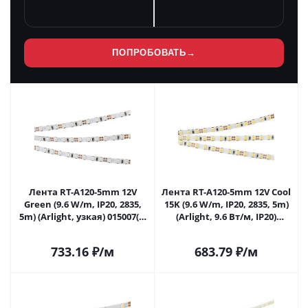
ПОПРОБОВАТЬ
→
Лента RT-A120-5mm 12V
Лента RT-A120-5mm 12V Cool
Green (9.6 W/m, IP20, 2835,
15K (9.6 W/m, IP20, 2835, 5m)
5m) (Arlight, узкая) 015007(2)
(Arlight, 9.6 Вт/м, IP20)
в Саратове
015212(2) в Саратове
733.16
₽
/м
683.79
₽
/м