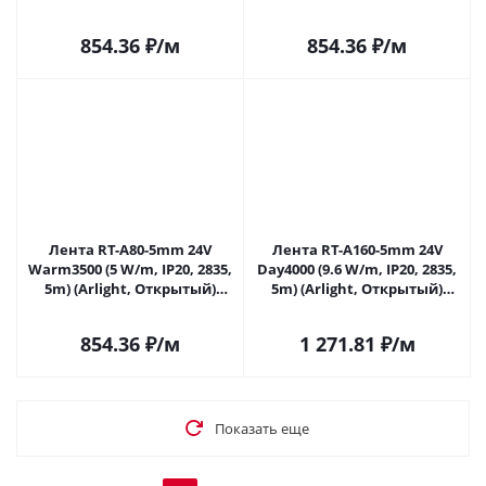
037796 в Саратове
037797 в Саратове
854.36
₽
/м
854.36
₽
/м
Лента RT-A80-5mm 24V
Лента RT-A160-5mm 24V
Warm3500 (5 W/m, IP20, 2835,
Day4000 (9.6 W/m, IP20, 2835,
5m) (Arlight, Открытый)
5m) (Arlight, Открытый)
037798 в Саратове
037800 в Саратове
854.36
₽
/м
1 271.81
₽
/м
Показать еще