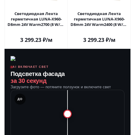
Светодиодная Лента
Светодиодная Лента
герметичная LUNA-X960-
герметичная LUNA-X960-
D8mm 24V Warm2700 (8 W/m,
D8mm 24V Warm2400 (8 W/m,
IP65, 360deg, 5m) (Arlight,
IP65, 360deg, 5m) (Arlight,
CRI>90) 053355 в Саратове
CRI>90) 053356 в Саратове
3 299.23
₽
/м
3 299.23
₽
/м
AI ВКЛЮЧАЕТ СВЕТ
Подсветка фасада
за 30 секунд
Загрузите фото — потяните ползунок и включите свет
ЛЕ
ДО