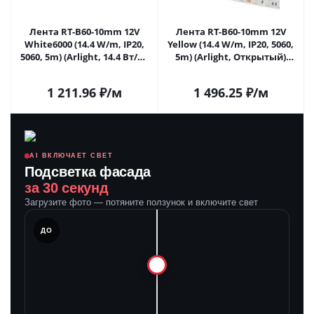
Лента RT-B60-10mm 12V
Лента RT-B60-10mm 12V
White6000 (14.4 W/m, IP20,
Yellow (14.4 W/m, IP20, 5060,
5060, 5m) (Arlight, 14.4 Вт/м,
5m) (Arlight, Открытый)
IP20) 012339(2) в Саратове
012342(2) в Саратове
1 211.96
₽
/м
1 496.25
₽
/м
AI ВКЛЮЧАЕТ СВЕТ
Подсветка фасада
за 30 секунд
Загрузите фото — потяните ползунок и включите свет
ЛЕ
ДО