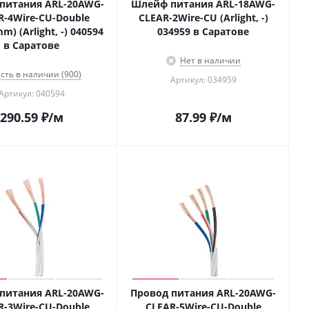
питания ARL-20AWG-
Шлейф питания ARL-18AWG-
R-4Wire-CU-Double
CLEAR-2Wire-CU (Arlight, -)
m) (Arlight, -) 040594
034959 в Саратове
в Саратове
Нет в наличии
сть в наличии (900)
Артикул: 034959
Артикул: 040594
290.59
₽
/м
87.99
₽
/м
питания ARL-20AWG-
Провод питания ARL-20AWG-
R-3Wire-CU-Double
CLEAR-5Wire-CU-Double