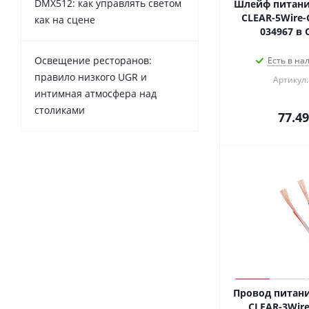
DMX512: как управлять светом
Шлейф питани
CLEAR-5Wire-CU
как на сцене
034967 в 
Освещение ресторанов:
Есть в на
правило низкого UGR и
Артикул:
интимная атмосфера над
столиками
77.49
Провод питани
CLEAR-3Wire