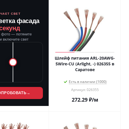
ЮЧАЕТ СВЕТ
ветка фасада
 секунд
е фото — потяните
и включите свет
Шлейф питания ARL-20AWG-
5Wire-CU (Arlight, -) 026355 в
Саратове
Есть в наличии (1000)
Артикул: 026355
ОПРОБОВАТЬ
→
272.29
₽
/м