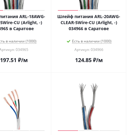
питания ARL-18AWG-
Шлейф питания ARL-20AWG-
5Wire-CU (Arlight, -)
CLEAR-5Wire-CU (Arlight, -)
4965 в Саратове
034966 в Саратове
сть в наличии (1000)
Есть в наличии (1000)
Артикул: 034965
Артикул: 034966
197.51
₽
/м
124.85
₽
/м