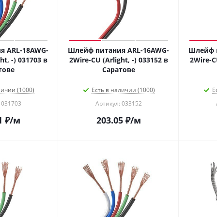
я ARL-18AWG-
Шлейф питания ARL-16AWG-
Шлейф 
ht, -) 031703 в
2Wire-CU (Arlight, -) 033152 в
2Wire-CU
тове
Саратове
личии (1000)
Есть в наличии (1000)
Е
 031703
Артикул: 033152
1
₽
/м
203.05
₽
/м