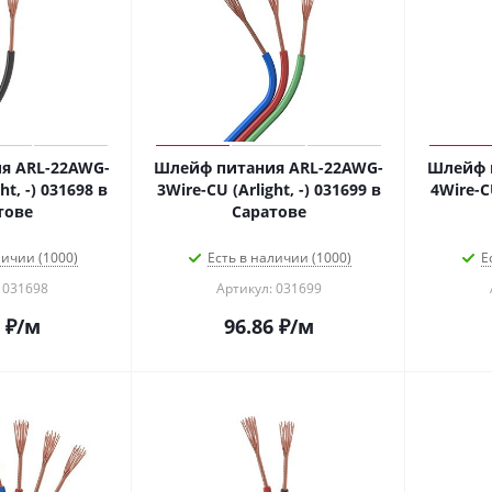
я ARL-22AWG-
Шлейф питания ARL-22AWG-
Шлейф 
ht, -) 031698 в
3Wire-CU (Arlight, -) 031699 в
4Wire-CU
тове
Саратове
личии (1000)
Есть в наличии (1000)
Е
 031698
Артикул: 031699
₽
/м
96.86
₽
/м