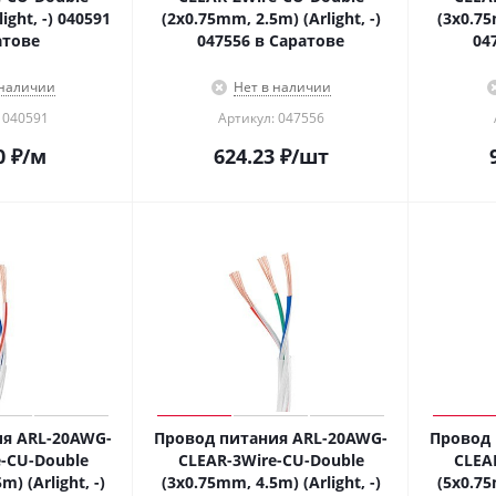
ight, -) 040591
(2x0.75mm, 2.5m) (Arlight, -)
(3x0.75
атове
047556 в Саратове
04
 наличии
Нет в наличии
 040591
Артикул: 047556
0
₽
/м
624.23
₽
/шт
я ARL-20AWG-
Провод питания ARL-20AWG-
Провод 
-CU-Double
CLEAR-3Wire-CU-Double
CLEA
) (Arlight, -)
(3x0.75mm, 4.5m) (Arlight, -)
(5x0.75