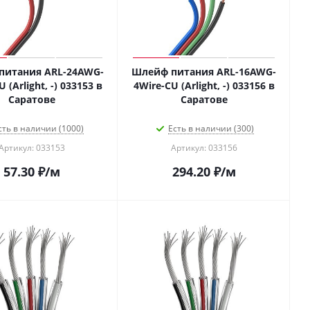
питания ARL-24AWG-
Шлейф питания ARL-16AWG-
 (Arlight, -) 033153 в
4Wire-CU (Arlight, -) 033156 в
Саратове
Саратове
сть в наличии (1000)
Есть в наличии (300)
Артикул: 033153
Артикул: 033156
57.30
₽
/м
294.20
₽
/м