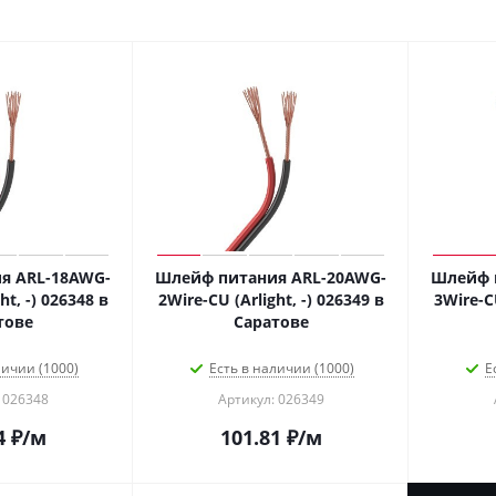
я ARL-18AWG-
Шлейф питания ARL-20AWG-
Шлейф 
ht, -) 026348 в
2Wire-CU (Arlight, -) 026349 в
3Wire-CU
тове
Саратове
личии (1000)
Есть в наличии (1000)
Е
 026348
Артикул: 026349
4
₽
/м
101.81
₽
/м