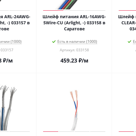
я ARL-24AWG-
Шлейф питания ARL-16AWG-
Шлейф 
ht, -) 033157 в
5Wire-CU (Arlight, -) 033158 в
CLEAR-
тове
Саратове
03
личии (1000)
Есть в наличии (1000)
Е
 033157
Артикул: 033158
8
₽
/м
459.23
₽
/м