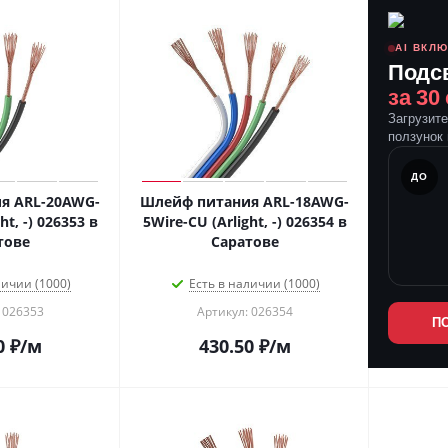
AI ВКЛ
Подс
за 30
Загрузит
ползунок 
ПОСЛЕ
ДО
я ARL-20AWG-
Шлейф питания ARL-18AWG-
ht, -) 026353 в
5Wire-CU (Arlight, -) 026354 в
тове
Саратове
личии (1000)
Есть в наличии (1000)
 026353
Артикул: 026354
П
0
₽
/м
430.50
₽
/м