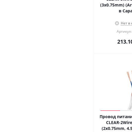
(3x0.75mm) (Arl
в Сар
Нет в
Артикул:
213.1
Провод питани
CLEAR-2Wire
(2x0.75mm, 4.5m