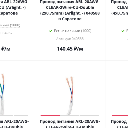
я ARL-22AWG-
Провод питания ARL-20AWG-
Провод 
 (Arlight, -)
CLEAR-2Wire-CU-Double
CLEA
Саратове
(2x0.75mm) (Arlight, -) 040588
(4x0.75m
в Саратове
личии (1000)
Есть в наличии (1000)
Е
 034967
Артикул: 040588
₽
/м
140.45
₽
/м
я ARL-20AWG-
Провод питания ARL-20AWG-
Провод 
-CU-Double
CLEAR-2Wire-CU-Double
CLEA