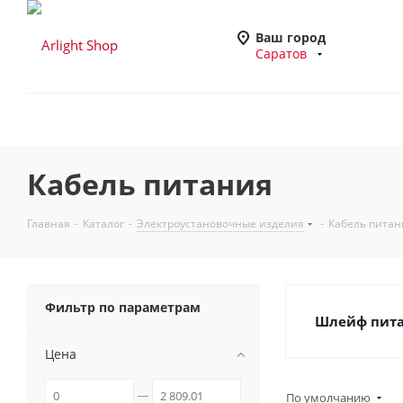
Ваш город
Саратов
Кабель питания
Главная
-
Каталог
-
Электроустановочные изделия
-
Кабель питан
Фильтр по параметрам
Шлейф питан
Цена
По умолчанию