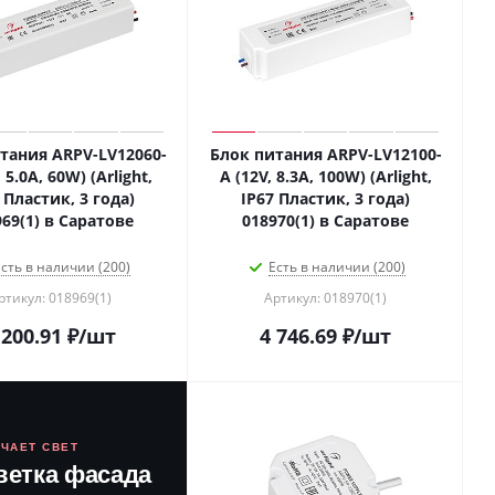
тания ARPV-LV12060-
Блок питания ARPV-LV12100-
 5.0A, 60W) (Arlight,
A (12V, 8.3A, 100W) (Arlight,
 Пластик, 3 года)
IP67 Пластик, 3 года)
969(1) в Саратове
018970(1) в Саратове
сть в наличии (200)
Есть в наличии (200)
ртикул: 018969(1)
Артикул: 018970(1)
 200.91
₽
/шт
4 746.69
₽
/шт
ЮЧАЕТ СВЕТ
ветка фасада