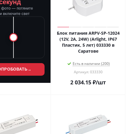
 секунд
е фото — потяните
и включите свет
Блок питания ARPV-SP-12024
(12V, 2A, 24W) (Arlight, IP67
Пластик, 5 лет) 033330 в
Саратове
Есть в наличии (200)
ОПРОБОВАТЬ
→
Артикул: 033330
2 034.15
₽
/шт