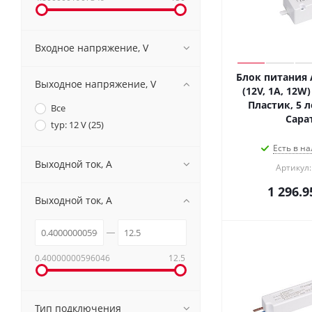
Входное напряжение, V
Блок питания 
Выходное напряжение, V
(12V, 1A, 12W) 
Пластик, 5 л
Все
Сара
typ: 12 V (
25
)
Есть в на
Выходной ток, A
Артикул:
1 296.9
Выходной ток, A
0.40000000596046
12.5
Тип подключения