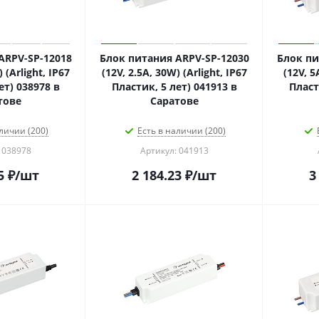
ARPV-SP-12018
Блок питания ARPV-SP-12030
Блок пи
 (Arlight, IP67
(12V, 2.5A, 30W) (Arlight, IP67
(12V, 5
ет) 038978 в
Пластик, 5 лет) 041913 в
Пласт
тове
Саратове
личии (200)
Есть в наличии (200)
 038978
Артикул: 041913
5
₽
/шт
2 184.23
₽
/шт
3