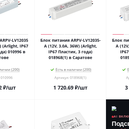
ARPV-LV12035
Блок питания ARPV-LV12035-
Блок пи
 (Arlight, IP67
A (12V, 3.0A, 36W) (Arlight,
A (12V,
да) 010996 в
IP67 Пластик, 3 года)
IP67
тове
018968(1) в Саратове
018
личии (200)
Есть в наличии (200)
Е
 010996
Артикул: 018968(1)
А
2
₽
/шт
1 720.69
₽
/шт
3
AI ВКЛ
Подс