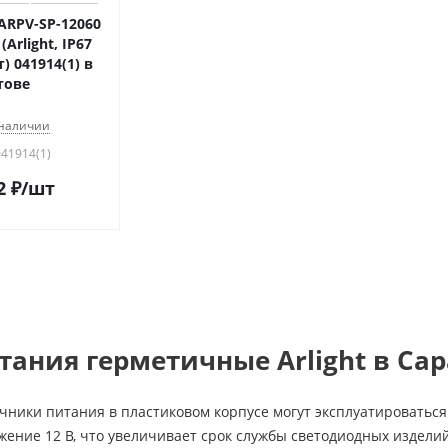
ARPV-SP-12060
(Arlight, IP67
) 041914(1) в
тове
 наличии
041914(1)
2
₽
/шт
тания герметичные Arlight в Са
чники питания в пластиковом корпусе могут эксплуатироватьс
ение 12 В, что увеличивает срок службы светодиодных изделий