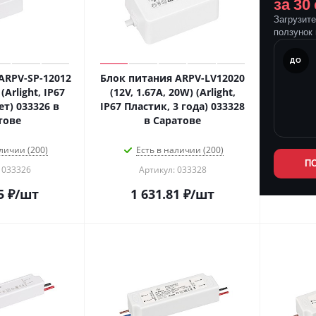
за 30
Загрузит
ползунок 
ПОСЛЕ
ДО
ARPV-SP-12012
Блок питания ARPV-LV12020
(Arlight, IP67
(12V, 1.67A, 20W) (Arlight,
ет) 033326 в
IP67 Пластик, 3 года) 033328
тове
в Саратове
личии (200)
Есть в наличии (200)
П
 033326
Артикул: 033328
5
₽
/шт
1 631.81
₽
/шт