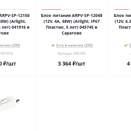
ARPV-SP-12150
Блок питания ARPV-SP-12048
Блок пи
50W) (Arlight,
(12V, 4A, 48W) (Arlight, IP67
(12V, 6.
 лет) 041916 в
Пластик, 5 лет) 045745 в
Пласт
тове
Саратове
личии (200)
Есть в наличии (200)
Е
 041916
Артикул: 045745
0
₽
/шт
3 364
₽
/шт
4