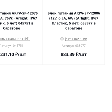
тания ARPV-SP-12075
Блок питания ARPV-SP-12006
3A, 75W) (Arlight, IP67
(12V, 0.5A, 6W) (Arlight, IP67
ик, 5 лет) 045751 в
Пластик, 5 лет) 038977 в
Саратове
Саратове
сть в наличии (195)
Нет в наличии
Артикул: 045751
Артикул: 038977
 231.10
₽
/шт
883.39
₽
/шт