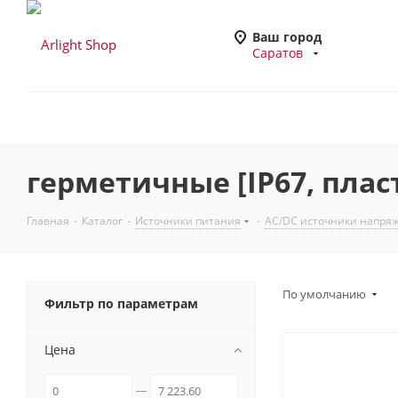
Ваш город
Саратов
герметичные [IP67, плас
Главная
-
Каталог
-
Источники питания
-
AC/DC источники напря
По умолчанию
Фильтр по параметрам
Цена