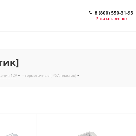
8 (800) 550-31-93
Заказать звонок
тик]
жения 12V
-
герметичные [IP67, пластик]