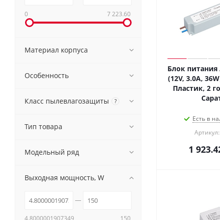
0
7 223.60
Материал корпуса
Блок питания 
Особенность
(12V, 3.0A, 36W)
Пластик, 2 го
Сара
Класс пылевлагозащиты
?
Есть в на
Тип товара
Артикул:
1 923.4
Модельный ряд
Выходная мощность, W
4.8000001907349
150