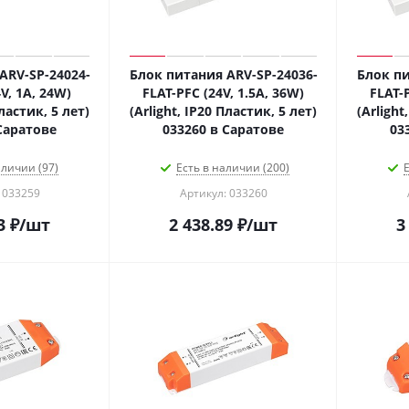
ARV-SP-24024-
Блок питания ARV-SP-24036-
Блок пи
V, 1A, 24W)
FLAT-PFC (24V, 1.5A, 36W)
FLAT-P
Пластик, 5 лет)
(Arlight, IP20 Пластик, 5 лет)
(Arlight
Саратове
033260 в Саратове
03
аличии (97)
Есть в наличии (200)
Е
 033259
Артикул: 033260
3
₽
/шт
2 438.89
₽
/шт
3