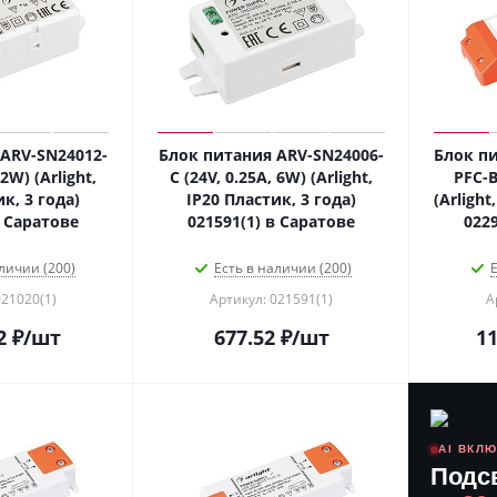
ARV-SN24012-
Блок питания ARV-SN24006-
Блок пи
12W) (Arlight,
C (24V, 0.25A, 6W) (Arlight,
PFC-B
к, 3 года)
IP20 Пластик, 3 года)
(Arlight
в Саратове
021591(1) в Саратове
022
личии (200)
Есть в наличии (200)
Е
021020(1)
Артикул: 021591(1)
А
2
₽
/шт
677.52
₽
/шт
11
AI ВКЛ
Подс