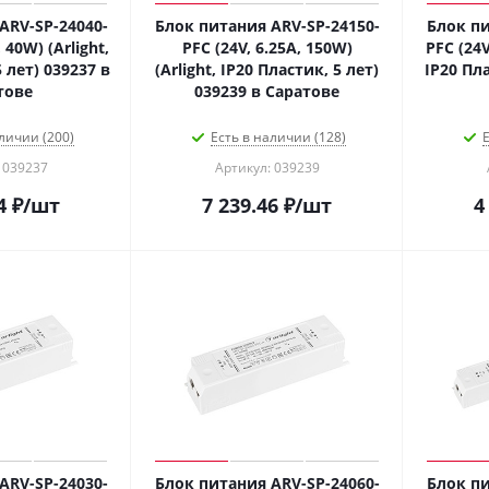
ARV-SP-24040-
Блок питания ARV-SP-24150-
Блок пи
 40W) (Arlight,
PFC (24V, 6.25A, 150W)
PFC (24V
 лет) 039237 в
(Arlight, IP20 Пластик, 5 лет)
IP20 Пла
тове
039239 в Саратове
личии (200)
Есть в наличии (128)
Е
 039237
Артикул: 039239
4
₽
/шт
7 239.46
₽
/шт
4
ARV-SP-24030-
Блок питания ARV-SP-24060-
Блок пи