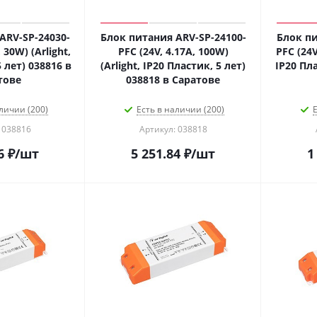
ARV-SP-24030-
Блок питания ARV-SP-24100-
Блок пи
 30W) (Arlight,
PFC (24V, 4.17A, 100W)
PFC (24V
 лет) 038816 в
(Arlight, IP20 Пластик, 5 лет)
IP20 Пла
тове
038818 в Саратове
личии (200)
Есть в наличии (200)
Е
 038816
Артикул: 038818
6
₽
/шт
5 251.84
₽
/шт
1