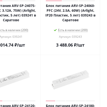
тания ARV-SP-24075-
Блок питания ARV-SP-24060-
, 3.12A, 75W) (Arlight,
PFC (24V, 2.5A, 60W) (Arlight,
стик, 5 лет) 039241 в
IP20 Пластик, 5 лет) 039243 в
Саратове
Саратове
сть в наличии (200)
Есть в наличии (200)
Артикул: 039241
Артикул: 039243
 014.74
₽
/шт
3 488.06
₽
/шт
тания ARV-SP-24120-
Блок питания ARV-SP-24180-