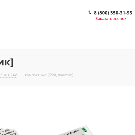
8 (800) 550-31-93
Заказать звонок
ик]
жения 24V
-
компактные [IP20, пластик]