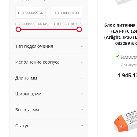
0.20999999344349
13.300000190735
Блок питания 
FLAT-PFC (24
(Arlight, IP20 
033259 в 
Тип подключения
Есть в н
Исполнение корпуса
Артикул:
1 945.1
Длина, мм
Ширина, мм
Высота, мм
Статус