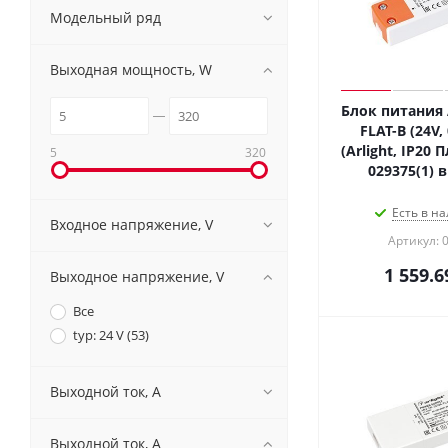
Модельный ряд
Выходная мощность, W
Блок питания 
FLAT-B (24V,
(Arlight, IP20 
5
320
029375(1) 
Есть в на
Входное напряжение, V
Артикул: 
1 559.6
Выходное напряжение, V
Все
typ: 24 V (
53
)
Выходной ток, A
Выходной ток, A