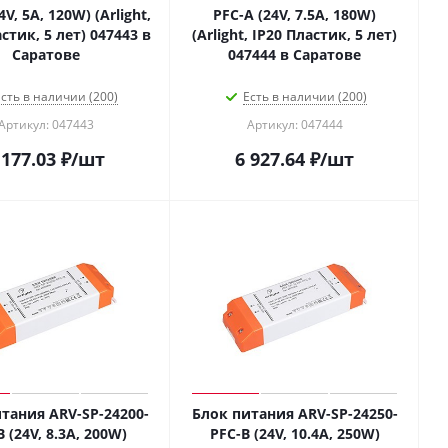
4V, 5A, 120W) (Arlight,
PFC-A (24V, 7.5A, 180W)
стик, 5 лет) 047443 в
(Arlight, IP20 Пластик, 5 лет)
Саратове
047444 в Саратове
сть в наличии (200)
Есть в наличии (200)
Артикул: 047443
Артикул: 047444
 177.03
₽
/шт
6 927.64
₽
/шт
тания ARV-SP-24200-
Блок питания ARV-SP-24250-
 (24V, 8.3A, 200W)
PFC-B (24V, 10.4A, 250W)