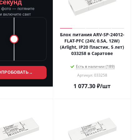
 секунд
е фото — потяните
и включите свет
Блок питания ARV-SP-24012-
FLAT-PFC (24V, 0.5A, 12W)
(Arlight, IP20 Пластик, 5 лет)
033258 в Саратове
Есть в наличии (189)
ОПРОБОВАТЬ
→
Артикул: 033258
1 077.30
₽
/шт