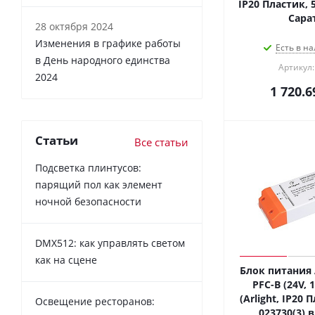
IP20 Пластик, 5
Сара
28 октября 2024
Изменения в графике работы
Есть в на
в День народного единства
Артикул:
2024
1 720.6
Статьи
Все статьи
Подсветка плинтусов:
парящий пол как элемент
ночной безопасности
DMX512: как управлять светом
как на сцене
Блок питания 
PFC-B (24V, 
(Arlight, IP20 
Освещение ресторанов:
023730(3) 