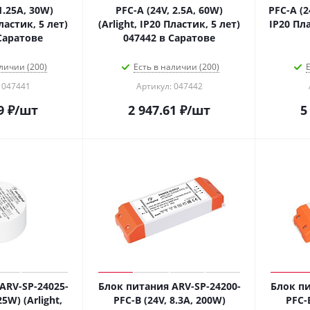
1.25A, 30W)
PFC-A (24V, 2.5A, 60W)
PFC-A (2
Пластик, 5 лет)
(Arlight, IP20 Пластик, 5 лет)
IP20 Пла
Саратове
047442 в Саратове
личии (200)
Есть в наличии (200)
Е
 047441
Артикул: 047442
9
₽
/шт
2 947.61
₽
/шт
5
ARV-SP-24025-
Блок питания ARV-SP-24200-
Блок пи
25W) (Arlight,
PFC-B (24V, 8.3A, 200W)
PFC-B