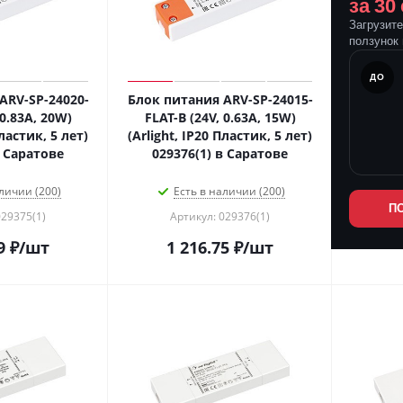
за 30
Загрузит
ползунок 
ПОСЛЕ
ДО
ARV-SP-24020-
Блок питания ARV-SP-24015-
 0.83A, 20W)
FLAT-B (24V, 0.63A, 15W)
Пластик, 5 лет)
(Arlight, IP20 Пластик, 5 лет)
в Саратове
029376(1) в Саратове
личии (200)
Есть в наличии (200)
П
029375(1)
Артикул: 029376(1)
9
₽
/шт
1 216.75
₽
/шт