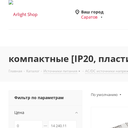
Ваш город
Саратов
компактные [IP20, пласт
Главная
-
Каталог
-
Источники питания
-
AC/DC источники напря
По умолчанию
Фильтр по параметрам
Цена