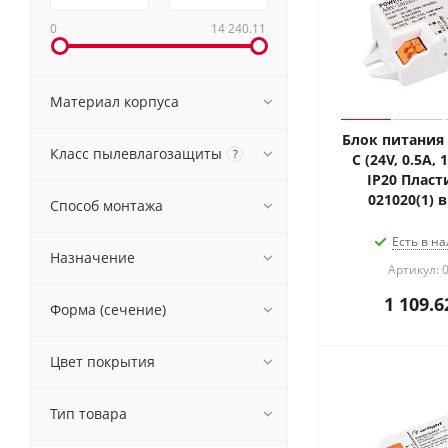
0
14 240.11
Материал корпуса
Блок питания 
Класс пылевлагозащиты
?
C (24V, 0.5A, 
IP20 Пласти
021020(1) 
Способ монтажа
Есть в на
Назначение
Артикул: 
1 109.6
Форма (сечение)
Цвет покрытия
Тип товара