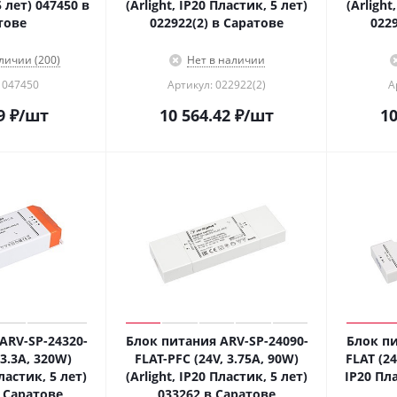
 лет) 047450 в
(Arlight, IP20 Пластик, 5 лет)
(Arlight
тове
022922(2) в Саратове
022
личии (200)
Нет в наличии
 047450
Артикул: 022922(2)
А
9
₽
/шт
10 564.42
₽
/шт
10
ARV-SP-24320-
Блок питания ARV-SP-24090-
Блок пи
13.3A, 320W)
FLAT-PFC (24V, 3.75A, 90W)
FLAT (24
Пластик, 5 лет)
(Arlight, IP20 Пластик, 5 лет)
IP20 Пла
в Саратове
033262 в Саратове