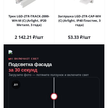
Трек LGD-2TR-TRACK-2000-
Заглушка LGD-2TR-CAP-WH
WH-M (C) (Arlight, IP20
(C) (Arlight, IP40 Пластик, 3
Металл, 3 года)
года)
2 142.21
₽
/шт
53.33
₽
/шт
AI ВКЛЮЧАЕТ СВЕТ
Подсветка фасада
за 30 секунд
Загрузите фото — потяните ползунок и включите свет
ЛЕ
ДО