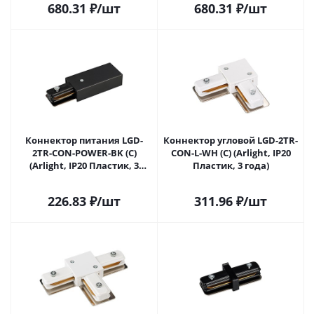
680.31
₽
/шт
680.31
₽
/шт
Коннектор питания LGD-
Коннектор угловой LGD-2TR-
2TR-CON-POWER-BK (C)
CON-L-WH (C) (Arlight, IP20
(Arlight, IP20 Пластик, 3
Пластик, 3 года)
года)
226.83
₽
/шт
311.96
₽
/шт