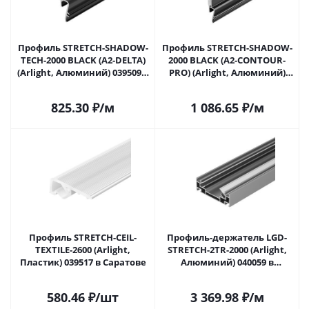
Профиль STRETCH-SHADOW-
Профиль STRETCH-SHADOW-
TECH-2000 BLACK (A2-DELTA)
2000 BLACK (A2-CONTOUR-
(Arlight, Алюминий) 039509 в
PRO) (Arlight, Алюминий)
Саратове
039510 в Саратове
825.30
₽
/м
1 086.65
₽
/м
Профиль STRETCH-CEIL-
Профиль-держатель LGD-
TEXTILE-2600 (Arlight,
STRETCH-2TR-2000 (Arlight,
Пластик) 039517 в Саратове
Алюминий) 040059 в
Саратове
580.46
₽
/шт
3 369.98
₽
/м