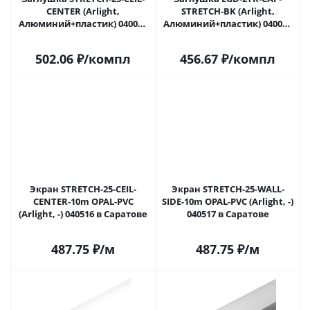
CENTER (Arlight,
STRETCH-BK (Arlight,
Алюминий+пластик) 040064
Алюминий+пластик) 040066
в Саратове
в Саратове
502.06
₽
/компл
456.67
₽
/компл
Экран STRETCH-25-CEIL-
Экран STRETCH-25-WALL-
CENTER-10m OPAL-PVC
SIDE-10m OPAL-PVC (Arlight, -)
(Arlight, -) 040516 в Саратове
040517 в Саратове
487.75
₽
/м
487.75
₽
/м