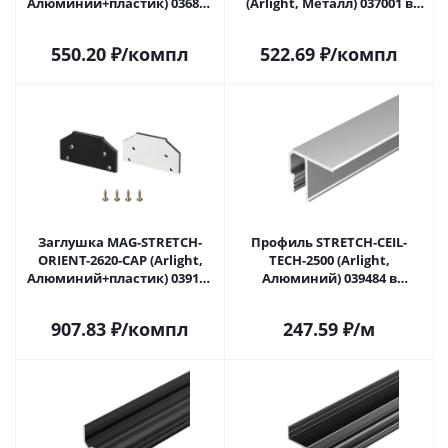
Алюминий+пластик) 036886
(Arlight, Металл) 037001 в
в Саратове
Саратове
550.20
₽
/компл
522.69
₽
/компл
Заглушка MAG-STRETCH-
Профиль STRETCH-CEIL-
ORIENT-2620-CAP (Arlight,
TECH-2500 (Arlight,
Алюминий+пластик) 039185
Алюминий) 039484 в
в Саратове
Саратове
907.83
₽
/компл
247.59
₽
/м