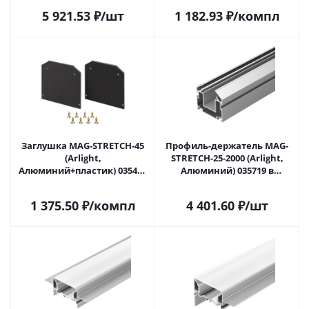
5 921.53
₽
/шт
1 182.93
₽
/компл
Заглушка MAG-STRETCH-45
Профиль-держатель MAG-
(Arlight,
STRETCH-25-2000 (Arlight,
Алюминий+пластик) 035474
Алюминий) 035719 в
в Саратове
Саратове
1 375.50
₽
/компл
4 401.60
₽
/шт