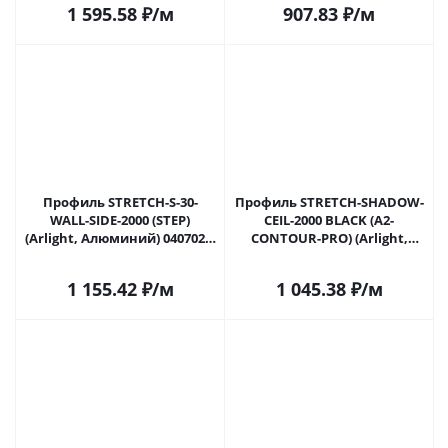
1 595.58
₽
/м
907.83
₽
/м
Профиль STRETCH-S-30-
Профиль STRETCH-SHADOW-
WALL-SIDE-2000 (STEP)
CEIL-2000 BLACK (A2-
(Arlight, Алюминий) 040702 в
CONTOUR-PRO) (Arlight,
Саратове
Алюминий) 040703 в
Саратове
1 155.42
₽
/м
1 045.38
₽
/м