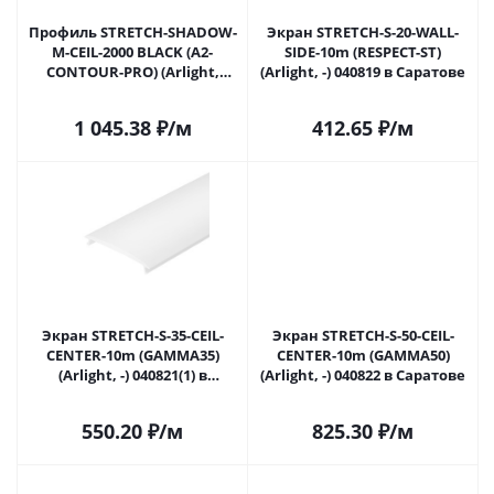
Профиль STRETCH-SHADOW-
Экран STRETCH-S-20-WALL-
M-CEIL-2000 BLACK (A2-
SIDE-10m (RESPECT-ST)
CONTOUR-PRO) (Arlight,
(Arlight, -) 040819 в Саратове
Алюминий) 040703(1) в
Саратове
1 045.38
₽
/м
412.65
₽
/м
Экран STRETCH-S-35-CEIL-
Экран STRETCH-S-50-CEIL-
CENTER-10m (GAMMA35)
CENTER-10m (GAMMA50)
(Arlight, -) 040821(1) в
(Arlight, -) 040822 в Саратове
Саратове
550.20
₽
/м
825.30
₽
/м