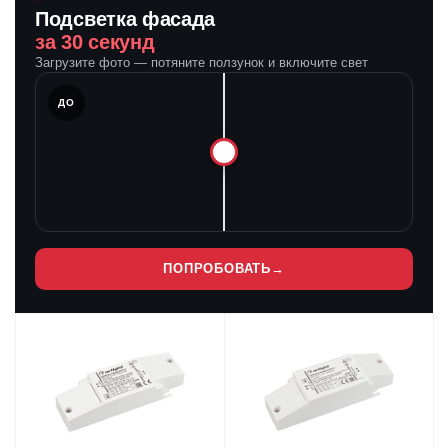
Подсветка фасада
за 30 секунд
Загрузите фото — потяните ползунок и включите свет
ЛЕ
ДО
ПОПРОБОВАТЬ
→