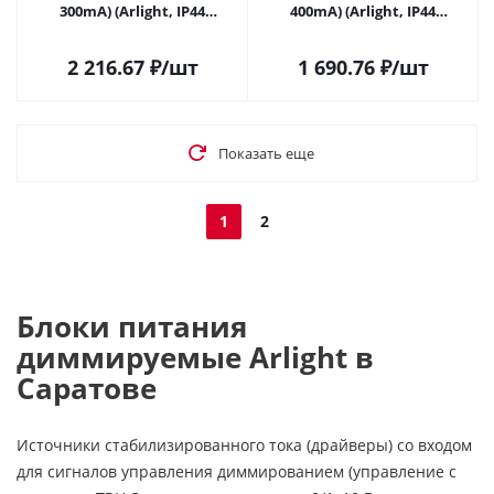
300mA) (Arlight, IP44
400mA) (Arlight, IP44
Пластик, 5 лет) 040962 в
Пластик, 5 лет) 040963 в
Саратове
Саратове
2 216.67
₽
/шт
1 690.76
₽
/шт
Показать еще
1
2
Блоки питания
диммируемые Arlight в
Саратове
Источники стабилизированного тока (драйверы) со входом
для сигналов управления диммированием (управление с