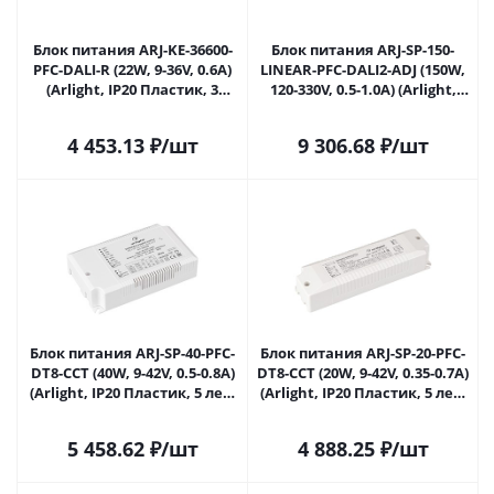
Блок питания ARJ-KE-36600-
Блок питания ARJ-SP-150-
PFC-DALI-R (22W, 9-36V, 0.6A)
LINEAR-PFC-DALI2-ADJ (150W,
(Arlight, IP20 Пластик, 3
120-330V, 0.5-1.0A) (Arlight,
года) 039377 в Саратове
IP20 Металл, 5 лет) 039603 в
Саратове
4 453.13
₽
/шт
9 306.68
₽
/шт
Блок питания ARJ-SP-40-PFC-
Блок питания ARJ-SP-20-PFC-
DT8-ССT (40W, 9-42V, 0.5-0.8А)
DT8-ССT (20W, 9-42V, 0.35-0.7А)
(Arlight, IP20 Пластик, 5 лет)
(Arlight, IP20 Пластик, 5 лет)
040498 в Саратове
040499 в Саратове
5 458.62
₽
/шт
4 888.25
₽
/шт