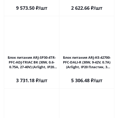
Саратове
9 573.50
₽
/шт
2 622.66
₽
/шт
Блок питания ARJ-SP30-4TR-
Блок питания ARJ-KE-42700-
PFC-ADJ-TRIAC BK (30W, 0.6-
PFC-DALI-R (30W, 9-42V, 0.7A)
0.75A, 27-40V) (Arlight, IP20
(Arlight, IP20 Пластик, 3
Пластик, 5 лет) 036810 в
года) 038300 в Саратове
Саратове
3 731.18
₽
/шт
5 306.48
₽
/шт