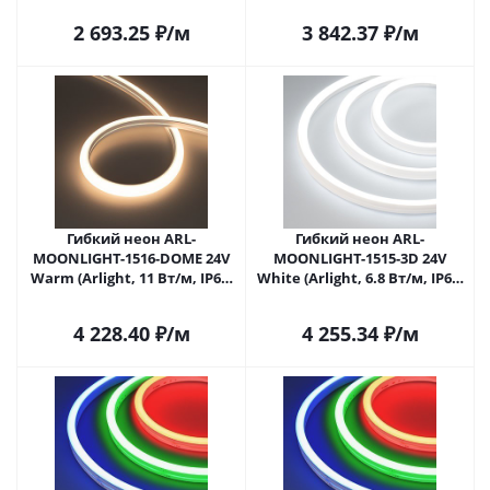
Саратове
2 693.25
₽
/м
3 842.37
₽
/м
Гибкий неон ARL-
Гибкий неон ARL-
MOONLIGHT-1516-DOME 24V
MOONLIGHT-1515-3D 24V
Warm (Arlight, 11 Вт/м, IP67)
White (Arlight, 6.8 Вт/м, IP67)
027955 в Саратове
029797 в Саратове
4 228.40
₽
/м
4 255.34
₽
/м