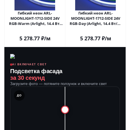
Гибкий неон ARL-
Гибкий неон ARL-
MOONLIGHT-1712-SIDE 24V
MOONLIGHT-1712-SIDE 24V
RGB-Warm (Arlight, 14.4 Вт/
RGB-Day (Arlight, 14.4 Вт/м,
м, IP67) 029803 в Саратове
IP67) 029804 в Саратове
5 278.77
₽
/м
5 278.77
₽
/м
AI ВКЛЮЧАЕТ СВЕТ
Подсветка фасада
за 30 секунд
Загрузите фото — потяните ползунок и включите свет
ЛЕ
ДО