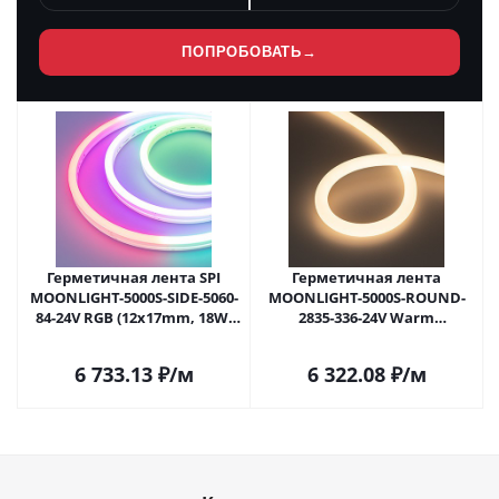
ПОПРОБОВАТЬ
→
Герметичная лента SPI
Герметичная лента
MOONLIGHT-5000S-SIDE-5060-
MOONLIGHT-5000S-ROUND-
84-24V RGB (12х17mm, 18W,
2835-336-24V Warm
IP67) (Arlight, 18 Вт/м, IP67)
(18х18mm, 16W, IP65) (Arlight,
029805 в Саратове
Вывод прямой, 3 года)
6 733.13
₽
/м
6 322.08
₽
/м
031431 в Саратове