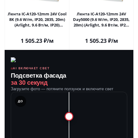
Лента IC-A120-12mm 24V Cool
Лента IC-A120-12mm 24V
8K (9.6 W/m, IP20, 2835, 20m)
Day5000 (9.6 W/m, IP20, 2835,
(Arlight, 9.6 Вт/м, IP20)
20m) (Arlight, 9.6 Вт/м, IP20)
028628(2) в Саратове
028629(2) в Саратове
1 505.23
₽
/м
1 505.23
₽
/м
AI ВКЛЮЧАЕТ СВЕТ
Подсветка фасада
за 30 секунд
Загрузите фото — потяните ползунок и включите свет
ЛЕ
ДО