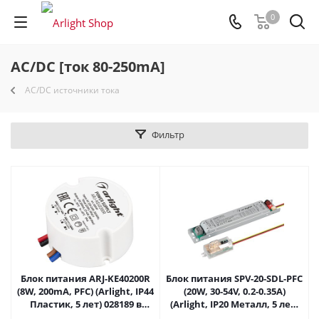
0
AC/DC [ток 80-250mA]
AC/DC источники тока
Фильтр
Блок питания ARJ-KE40200R
Блок питания SPV-20-SDL-PFC
(8W, 200mA, PFC) (Arlight, IP44
(20W, 30-54V, 0.2-0.35A)
Пластик, 5 лет) 028189 в
(Arlight, IP20 Металл, 5 лет)
Саратове
041351 в Саратове