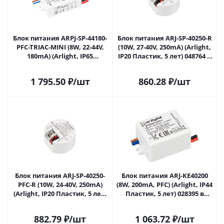
Блок питания ARPJ-SP-44180-
Блок питания ARJ-SP-40250-R
PFC-TRIAC-MINI (8W, 22-44V,
(10W, 27-40V, 250mA) (Arlight,
180mA) (Arlight, IP65
IP20 Пластик, 5 лет) 048764 в
Пластик, 5 лет) 047586 в
Саратове
Саратове
1 795.50
₽
/шт
860.28
₽
/шт
Блок питания ARJ-SP-40250-
Блок питания ARJ-KE40200
PFC-R (10W, 24-40V, 250mA)
(8W, 200mA, PFC) (Arlight, IP44
(Arlight, IP20 Пластик, 5 лет)
Пластик, 5 лет) 028395 в
048768 в Саратове
Саратове
882.79
₽
/шт
1 063.72
₽
/шт