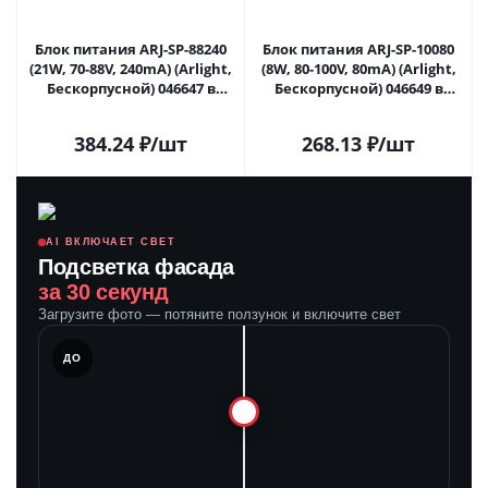
Блок питания ARJ-SP-88240
Блок питания ARJ-SP-10080
(21W, 70-88V, 240mA) (Arlight,
(8W, 80-100V, 80mA) (Arlight,
Бескорпусной) 046647 в
Бескорпусной) 046649 в
Саратове
Саратове
384.24
₽
/шт
268.13
₽
/шт
AI ВКЛЮЧАЕТ СВЕТ
Подсветка фасада
за 30 секунд
Загрузите фото — потяните ползунок и включите свет
ЛЕ
ДО