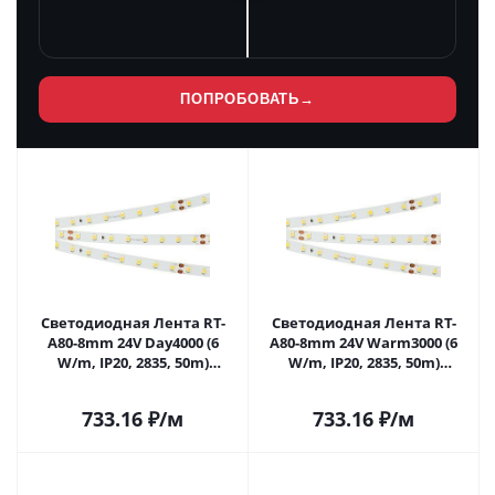
ПОПРОБОВАТЬ
→
Светодиодная Лента RT-
Светодиодная Лента RT-
A80-8mm 24V Day4000 (6
A80-8mm 24V Warm3000 (6
W/m, IP20, 2835, 50m)
W/m, IP20, 2835, 50m)
(Arlight, высок.эфф.150 лм/
(Arlight, высок.эфф.150 лм/
Вт) 024524(2) в Саратове
Вт) 024525(2) в Саратове
733.16
₽
/м
733.16
₽
/м