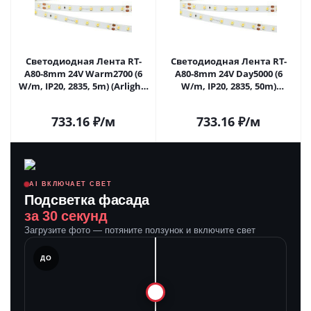
Светодиодная Лента RT-
Светодиодная Лента RT-
A80-8mm 24V Warm2700 (6
A80-8mm 24V Day5000 (6
W/m, IP20, 2835, 5m) (Arlight,
W/m, IP20, 2835, 50m)
высок.эфф.150 лм/Вт)
(Arlight, 6 Вт/м, IP20)
024514(2) в Саратове
024523(2) в Саратове
733.16
₽
/м
733.16
₽
/м
AI ВКЛЮЧАЕТ СВЕТ
Подсветка фасада
за 30 секунд
Загрузите фото — потяните ползунок и включите свет
ЛЕ
ДО