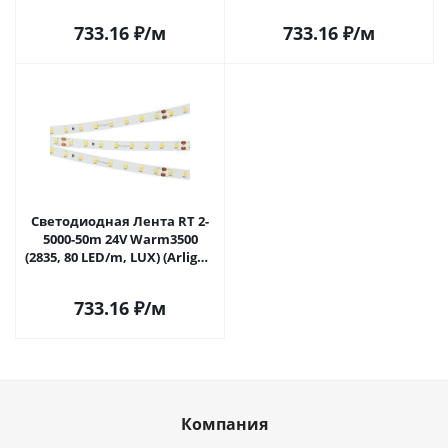
высок.эфф.150 лм/Вт)
(Arlight, высок.эфф.150 лм/
028526(2) в Саратове
Вт) 024521(2) в Саратове
733.16
₽
/м
733.16
₽
/м
Светодиодная Лента RT 2-
5000-50m 24V Warm3500
(2835, 80 LED/m, LUX) (Arlight,
6 Вт/м, IP20) 028528 в
Саратове
733.16
₽
/м
Компания