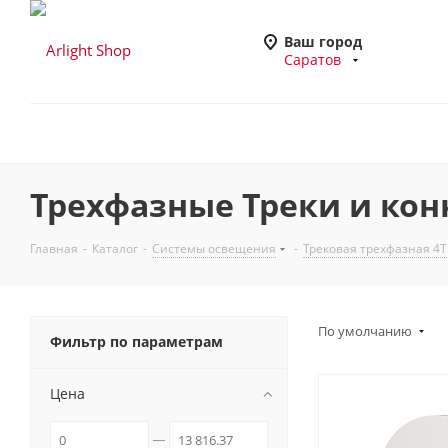
Ваш город
Саратов
Трехфазные Треки и конн
Главная
-
Каталог
-
Системы освещения
-
Трековая трехфазная 4T
По умолчанию
Фильтр по параметрам
Цена