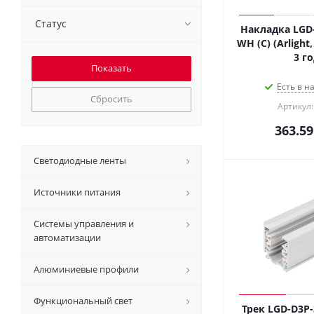
Статус
Накладка LGD-
WH (C) (Arlight
3 го
Есть в н
Сбросить
Артикул:
363.59
Светодиодные ленты
Источники питания
Системы управления и
автоматизации
Алюминиевые профили
Функциональный свет
Трек LGD-D3P-