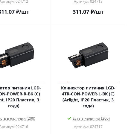
Артикул: 024712
Артикул: 024713
311.07
₽
/шт
311.07
₽
/шт
ктор питания LGD-
Коннектор питания LGD-
ON-POWER-R-BK (C)
4TR-CON-POWER-L-BK (C)
ght, IP20 Пластик, 3
(Arlight, IP20 Пластик, 3
года)
года)
сть в наличии (200)
Есть в наличии (200)
Артикул: 024716
Артикул: 024717