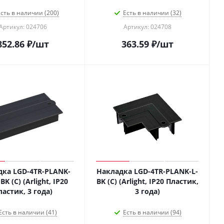
сть в наличии (200)
Есть в наличии (32)
Артикул: 024706
Артикул: 024708
852.86
₽
/шт
363.59
₽
/шт
дка LGD-4TR-PLANK-
Накладка LGD-4TR-PLANK-L-
K (C) (Arlight, IP20
BK (C) (Arlight, IP20 Пластик,
ластик, 3 года)
3 года)
Есть в наличии (41)
Есть в наличии (94)