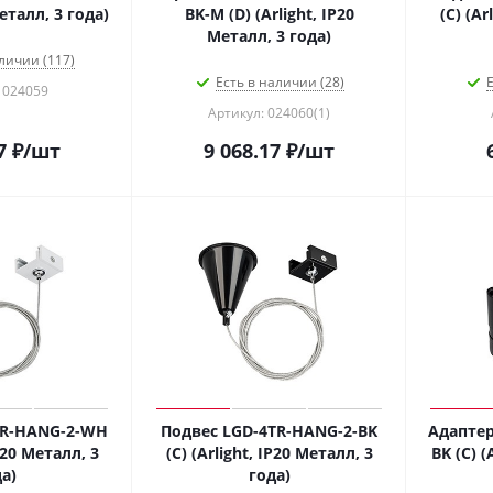
Металл, 3 года)
BK-M (D) (Arlight, IP20
(C) (Ar
Металл, 3 года)
личии (117)
Есть в наличии (28)
Е
 024059
Артикул: 024060(1)
7
₽
/шт
9 068.17
₽
/шт
TR-HANG-2-WH
Подвес LGD-4TR-HANG-2-BK
Адаптер
IP20 Металл, 3
(C) (Arlight, IP20 Металл, 3
BK (C) (
а)
года)