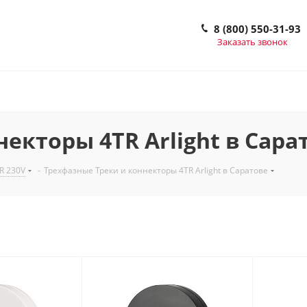
8 (800) 550-31-93
Заказать звонок
екторы 4TR Arlight в Сара
R 230V
-
Трехфазные Треки и коннекторы 4TR Arlight в Саратове