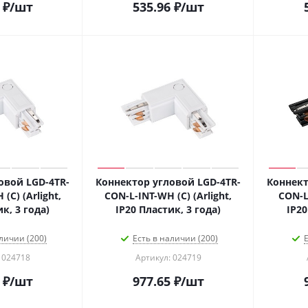
₽
/шт
535.96
₽
/шт
овой LGD-4TR-
Коннектор угловой LGD-4TR-
Коннект
(C) (Arlight,
CON-L-INT-WH (C) (Arlight,
CON-L-
к, 3 года)
IP20 Пластик, 3 года)
IP20
личии (200)
Есть в наличии (200)
Е
 024718
Артикул: 024719
₽
/шт
977.65
₽
/шт