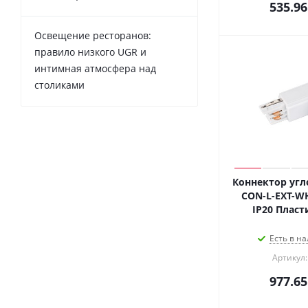
535.96
Освещение ресторанов:
правило низкого UGR и
интимная атмосфера над
столиками
Коннектор угл
CON-L-EXT-WH 
IP20 Пласти
Есть в на
Артикул:
977.65