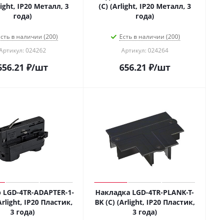
light, IP20 Металл, 3
(C) (Arlight, IP20 Металл, 3
года)
года)
сть в наличии (200)
Есть в наличии (200)
Артикул: 024262
Артикул: 024264
656.21
₽
/шт
656.21
₽
/шт
 LGD-4TR-ADAPTER-1-
Накладка LGD-4TR-PLANK-T-
Arlight, IP20 Пластик,
BK (C) (Arlight, IP20 Пластик,
3 года)
3 года)