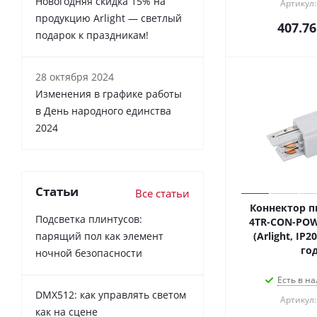
Новогодняя скидка 15% на
Артикул:
продукцию Arlight — светлый
407.76
подарок к праздникам!
28 октября 2024
Изменения в графике работы
в День народного единства
2024
Статьи
Все статьи
Коннектор п
Подсветка плинтусов:
4TR-CON-POW
парящий пол как элемент
(Arlight, IP2
год
ночной безопасности
Есть в на
DMX512: как управлять светом
Артикул:
как на сцене