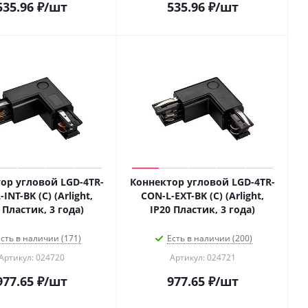
535.96
₽
/шт
535.96
₽
/шт
ор угловой LGD-4TR-
Коннектор угловой LGD-4TR-
INT-BK (C) (Arlight,
CON-L-EXT-BK (C) (Arlight,
 Пластик, 3 года)
IP20 Пластик, 3 года)
сть в наличии (171)
Есть в наличии (200)
Артикул: 024720
Артикул: 024721
977.65
₽
/шт
977.65
₽
/шт