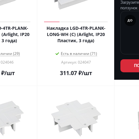
Загрузит
ползунок 
ПОСЛЕ
ДО
-4TR-PLANK-
Накладка LGD-4TR-PLANK-
Arlight, IP20
LONG-WH (C) (Arlight, IP20
 3 года)
Пластик, 3 года)
аличии (29)
Есть в наличии (71)
 024046
Артикул: 024047
П
₽
/шт
311.07
₽
/шт