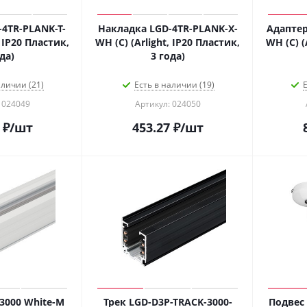
4TR-PLANK-T-
Накладка LGD-4TR-PLANK-X-
Адаптер
, IP20 Пластик,
WH (C) (Arlight, IP20 Пластик,
WH (C) (
да)
3 года)
аличии (21)
Есть в наличии (19)
Е
 024049
Артикул: 024050
₽
/шт
453.27
₽
/шт
3000 White-M
Трек LGD-D3P-TRACK-3000-
Подвес