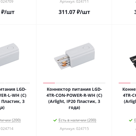
 024709
Артикул: 024711
₽
/шт
311.07
₽
/шт
итания LGD-
Коннектор питания LGD-
Конне
ER-L-WH (C)
4TR-CON-POWER-R-WH (C)
4TR-C
0 Пластик, 3
(Arlight, IP20 Пластик, 3
(Arli
а)
года)
личии (200)
Есть в наличии (200)
Е
 024714
Артикул: 024715