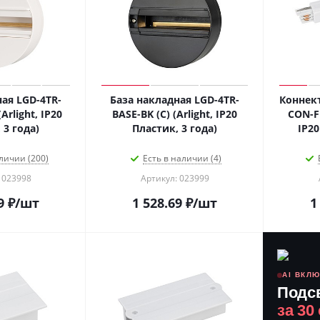
ая LGD-4TR-
База накладная LGD-4TR-
Коннек
Arlight, IP20
BASE-BK (C) (Arlight, IP20
CON-FL
 3 года)
Пластик, 3 года)
IP20
личии (200)
Есть в наличии (4)
 023998
Артикул: 023999
9
₽
/шт
1 528.69
₽
/шт
1
AI ВКЛ
Подс
за 30