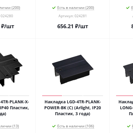
личии (200)
Есть в наличии (200)
Е
 024280
Артикул: 024281
₽
/шт
656.21
₽
/шт
4TR-PLANK-X-
Накладка LGD-4TR-PLANK-
Накла
, IP40 Пластик,
POWER-BK (C) (Arlight, IP20
LONG-B
да)
Пластик, 3 года)
П
аличии (13)
Есть в наличии (106)