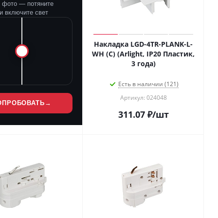
е фото — потяните
и включите свет
Накладка LGD-4TR-PLANK-L-
WH (C) (Arlight, IP20 Пластик,
3 года)
Есть в наличии (121)
Артикул: 024048
ОПРОБОВАТЬ
→
311.07
₽
/шт