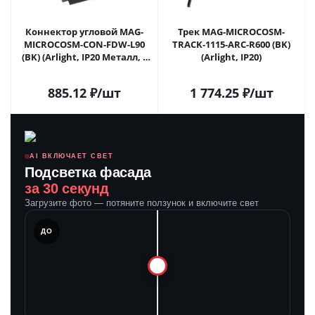
Коннектор угловой MAG-
Трек MAG-MICROCOSM-
MICROCOSM-CON-FDW-L90
TRACK-1115-ARC-R600 (BK)
(BK) (Arlight, IP20 Металл, 3
(Arlight, IP20)
года)
885.12
₽
/шт
1 774.25
₽
/шт
AI ВКЛЮЧАЕТ СВЕТ
Подсветка фасада
за 30 секунд
Загрузите фото — потяните ползунок и включите свет
ЛЕ
ДО