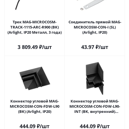
Трек MAG-MICROCOSM-
Соединитель прямой MAG-
TRACK-1115-ARC-R900 (BK)
MICROCOSM-CON-I (SL)
(Arlight, IP20 Металл, 3 года)
(Arlight, IP20)
3 809.49
₽
/шт
43.97
₽
/шт
Коннектор угловой MAG-
Коннектор угловой MAG-
MICROCOSM-CON-FDW-L90
MICROCOSM-CON-FDW-L90-
(BK) (Arlight, IP20)
INT (BK, внутренний)
(Arlight, IP20)
444.09
₽
/шт
444.09
₽
/шт