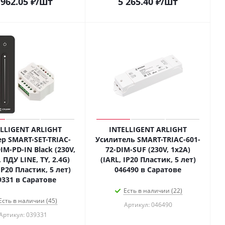
 962.05
₽
/шт
5 265.40
₽
/шт
ELLIGENT ARLIGHT
INTELLIGENT ARLIGHT
 SMART-SET-TRIAC-
Усилитель SMART-TRIAC-601-
IM-PD-IN Black (230V,
72-DIM-SUF (230V, 1x2A)
, ПДУ LINE, TY, 2.4G)
(IARL, IP20 Пластик, 5 лет)
IP20 Пластик, 5 лет)
046490 в Саратове
9331 в Саратове
Есть в наличии (22)
Есть в наличии (45)
Артикул: 046490
Артикул: 039331