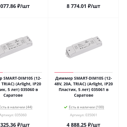
 077.86
₽
/шт
8 774.01
₽
/шт
 SMART-DIM105 (12-
Диммер SMART-DIM105 (12-
 TRIAC) (Arlight, IP20
48V, 20A, TRIAC) (Arlight, IP20
ик, 5 лет) 035060 в
Пластик, 5 лет) 035061 в
Саратове
Саратове
Есть в наличии (44)
Есть в наличии (100)
Артикул: 035060
Артикул: 035061
 325.36
₽
/шт
4 888.25
₽
/шт