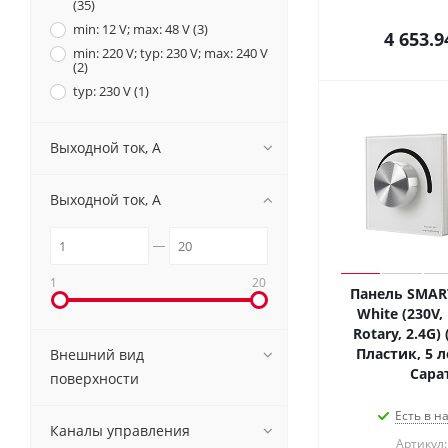
(
35
)
min: 12 V; max: 48 V (
3
)
4 653.9
min: 220 V; typ: 230 V; max: 240 V
(
2
)
typ: 230 V (
1
)
Выходной ток, A
Выходной ток, A
1
20
Панель SMART
White (230V, 
Rotary, 2.4G) 
Пластик, 5 л
Внешний вид
Сара
поверхности
Есть в н
Каналы управления
Артикул: