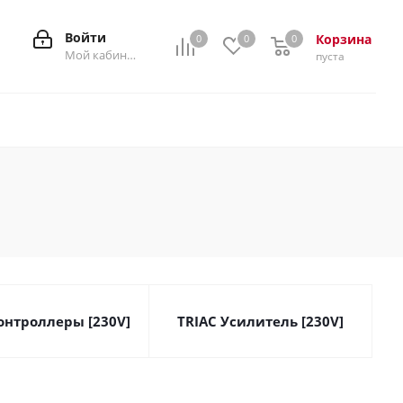
Войти
Корзина
0
0
0
0
Мой кабинет
пуста
онтроллеры [230V]
TRIAC Усилитель [230V]