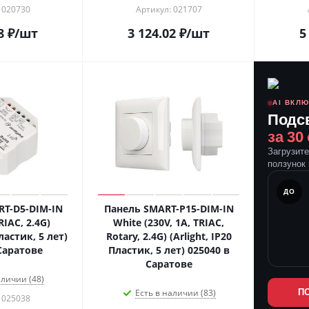
 020730
Артикул: 021707
8
₽
/шт
3 124.02
₽
/шт
5
AI ВКЛ
Подс
за 30
Загрузит
ползунок 
ПОСЛЕ
ДО
T-D5-DIM-IN
Панель SMART-P15-DIM-IN
RIAC, 2.4G)
White (230V, 1A, TRIAC,
Пластик, 5 лет)
Rotary, 2.4G) (Arlight, IP20
Саратове
Пластик, 5 лет) 025040 в
Саратове
аличии (48)
Есть в наличии (83)
П
 025038