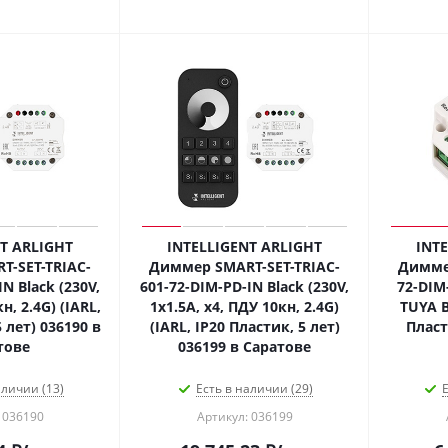
T ARLIGHT
INTELLIGENT ARLIGHT
INT
-SET-TRIAC-
Диммер SMART-SET-TRIAC-
Диммер
N Black (230V,
601-72-DIM-PD-IN Black (230V,
72-DIM-
н, 2.4G) (IARL,
1x1.5A, x4, ПДУ 10кн, 2.4G)
TUYA B
 лет) 036190 в
(IARL, IP20 Пластик, 5 лет)
Пласт
тове
036199 в Саратове
аличии (13)
Есть в наличии (29)
Е
 036190
Артикул: 036199