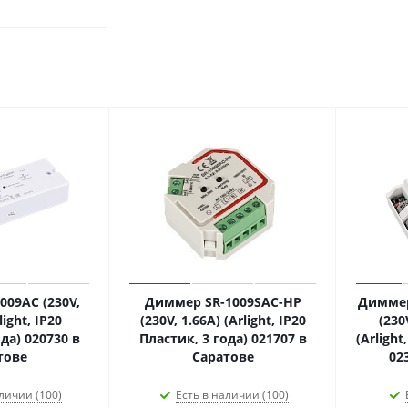
09AC (230V,
Диммер SR-1009SAC-HP
Диммер
light, IP20
(230V, 1.66A) (Arlight, IP20
(230
да) 020730 в
Пластик, 3 года) 021707 в
(Arlight
тове
Саратове
02
личии (100)
Есть в наличии (100)