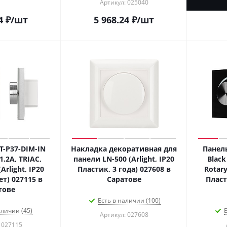
Артикул: 025040
4
₽
/шт
5 968.24
₽
/шт
-P37-DIM-IN
Накладка декоративная для
Панел
1.2A, TRIAC,
панели LN-500 (Arlight, IP20
Black
(Arlight, IP20
Пластик, 3 года) 027608 в
Rotary,
ет) 027115 в
Саратове
Пласт
тове
Есть в наличии (100)
аличии (45)
Е
Артикул: 027608
 027115