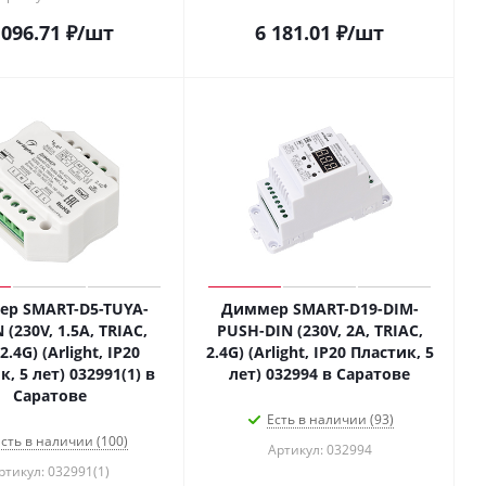
 096.71
₽
/шт
6 181.01
₽
/шт
р SMART-D5-TUYA-
Диммер SMART-D19-DIM-
 (230V, 1.5A, TRIAC,
PUSH-DIN (230V, 2A, TRIAC,
 2.4G) (Arlight, IP20
2.4G) (Arlight, IP20 Пластик, 5
, 5 лет) 032991(1) в
лет) 032994 в Саратове
Саратове
Есть в наличии (93)
сть в наличии (100)
Артикул: 032994
ртикул: 032991(1)