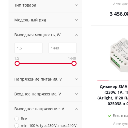
Артикул:
Тип товара
3 456.0
Модельный ряд
Выходная мощность, W
1.5
1440
Напряжение питания, V
Диммер SMAR
(230V, 1A, T
Входное напряжение, V
(Arlight, IP20 
025038 в 
Выходное напряжение, V
Есть в н
Все
Артикул:
min: 100 V; typ: 230 V; max: 240 V