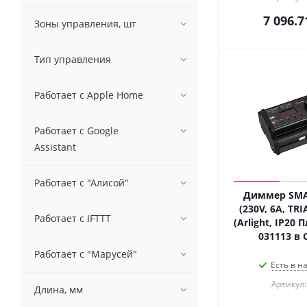
7 096.7
Зоны управления, шт
Тип управления
Работает с Apple Home
Работает с Google
Assistant
Работает с "Алисой"
Диммер SMA
(230V, 6A, TRI
Работает с IFTTT
(Arlight, IP20 
031113 в 
Работает с "Марусей"
Есть в н
Артикул:
Длина, мм