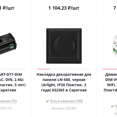
1
₽
/шт
1 104.23
₽
/шт
7
RT-D17-DIM
Накладка декоративная для
Димме
AC, DIN, 2.4G)
панели LN-500, черная
DIM-IN
Пластик, 5 лет)
(Arlight, IP20 Пластик, 3
WiFi,
Саратове
года) 032365 в Саратове
Пластик
аличии (75)
Есть в наличии (100)
Е
 031113
Артикул: 032365
А