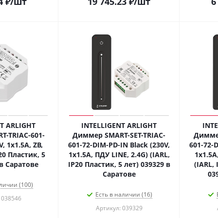
4
₽
/шт
19 745.23
₽
/шт
6
T ARLIGHT
INTELLIGENT ARLIGHT
INT
-TRIAC-601-
Диммер SMART-SET-TRIAC-
Диммер
, 1x1.5A, ZB,
601-72-DIM-PD-IN Black (230V,
601-72-D
P20 Пластик, 5
1x1.5A, ПДУ LINE, 2.4G) (IARL,
1x1.5A
 в Саратове
IP20 Пластик, 5 лет) 039329 в
(IARL, 
Саратове
03
личии (100)
Есть в наличии (16)
 038546
Артикул: 039329