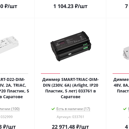
30
₽
/шт
1 104.23
₽
/шт
7
T-D22-DIM-
Диммер SMART-TRIAC-DIM-
Диммер
V, 2A, TRIAC,
DIN (230V, 6A) (Arlight, IP20
48V, 8A,
IP20 Пластик, 5
Пластик, 5 лет) 033761 в
Пласт
 в Саратове
Саратове
личии (100)
Есть в наличии (17)
 032999
Артикул: 033761
3
₽
/шт
22 971.48
₽
/шт
4