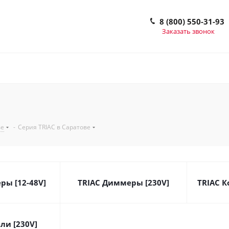
8 (800) 550-31-93
Заказать звонок
ве
-
Серия TRIAC в Саратове
ры [12-48V]
TRIAC Диммеры [230V]
TRIAC К
ли [230V]