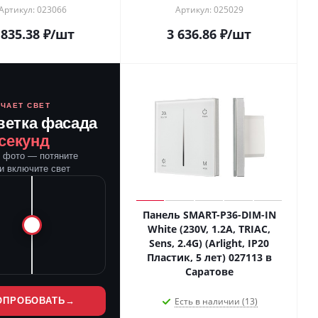
Артикул: 023066
Артикул: 025029
 835.38
₽
/шт
3 636.86
₽
/шт
ЮЧАЕТ СВЕТ
ветка фасада
 секунд
е фото — потяните
и включите свет
Панель SMART-P36-DIM-IN
White (230V, 1.2A, TRIAC,
Sens, 2.4G) (Arlight, IP20
Пластик, 5 лет) 027113 в
Саратове
ОПРОБОВАТЬ
→
Есть в наличии (13)