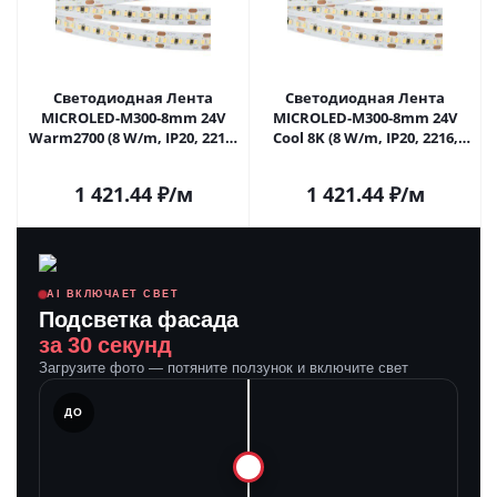
Светодиодная Лента
Светодиодная Лента
MICROLED-M300-8mm 24V
MICROLED-M300-8mm 24V
Warm2700 (8 W/m, IP20, 2216,
Cool 8K (8 W/m, IP20, 2216,
5m) (Arlight, Открытый)
5m) (Arlight, 8 Вт/м, IP20)
023560(2) в Саратове
028617(2) в Саратове
1 421.44
₽
/м
1 421.44
₽
/м
AI ВКЛЮЧАЕТ СВЕТ
Подсветка фасада
за 30 секунд
Загрузите фото — потяните ползунок и включите свет
ЛЕ
ДО