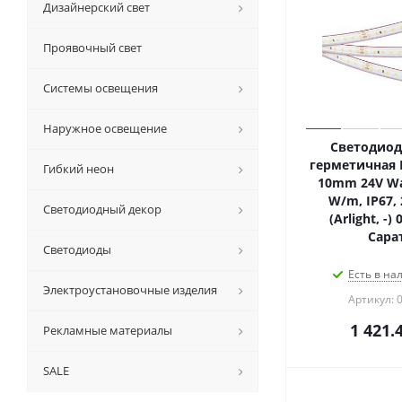
Дизайнерский свет
Проявочный свет
Системы освещения
Наружное освещение
Светодиод
герметичная 
Гибкий неон
10mm 24V Wa
W/m, IP67, 
Светодиодный декор
(Arlight, -)
Сара
Светодиоды
Есть в на
Электроустановочные изделия
Артикул: 
1 421.
Рекламные материалы
SALE