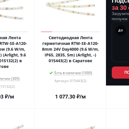
Подс
за 30
Загрузит
ползунок 
ПОСЛЕ
ДО
ная Лента
Светодиодная Лента
RTW-SE-A120-
герметичная RTW-SE-A120-
ow (9.6 W/m,
8mm 24V Day4000 (9.6 W/m,
 (Arlight, 9.6
IP65, 2835, 5m) (Arlight, -)
015132(2) в
015443(2) в Саратове
тове
Есть в наличии (1000)
П
личии (305)
Артикул: 015443(2)
015132(2)
03
₽
/м
1 077.30
₽
/м