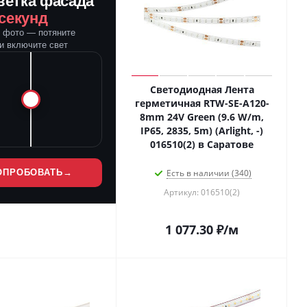
ветка фасада
 секунд
е фото — потяните
и включите свет
Светодиодная Лента
герметичная RTW-SE-A120-
8mm 24V Green (9.6 W/m,
IP65, 2835, 5m) (Arlight, -)
016510(2) в Саратове
ОПРОБОВАТЬ
→
Есть в наличии (340)
Артикул: 016510(2)
1 077.30
₽
/м