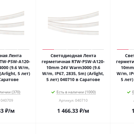
ная Лента
Светодиодная Лента
Све
TW-PSW-A120-
герметичная RTW-PSW-A120-
гермети
000 (9.6 W/m,
10mm 24V Warm3000 (9.6
10mm 
(Arlight, 5 лет)
W/m, IP67, 2835, 5m) (Arlight,
W/m, IP6
Саратове
5 лет) 040710 в Саратове
5 лет
личии (370)
Есть в наличии (1000)
Е
 040709
Артикул: 040710
33
₽
/м
1 466.33
₽
/м