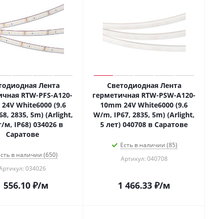
тодиодная Лента
Светодиодная Лента
ичная RTW-PFS-A120-
герметичная RTW-PSW-A120-
24V White6000 (9.6
10mm 24V White6000 (9.6
8, 2835, 5m) (Arlight,
W/m, IP67, 2835, 5m) (Arlight,
т/м, IP68) 034026 в
5 лет) 040708 в Саратове
Саратове
Есть в наличии (85)
сть в наличии (650)
Артикул: 040708
Артикул: 034026
1 556.10
₽
/м
1 466.33
₽
/м