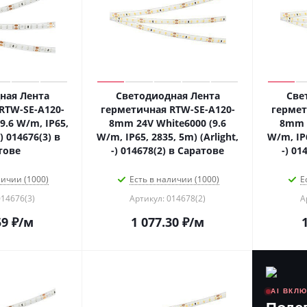
ная Лента
Светодиодная Лента
Све
RTW-SE-A120-
герметичная RTW-SE-A120-
гермет
9.6 W/m, IP65,
8mm 24V White6000 (9.6
8mm 
-) 014676(3) в
W/m, IP65, 2835, 5m) (Arlight,
W/m, IP6
тове
-) 014678(2) в Саратове
-) 01
личии (1000)
Есть в наличии (1000)
Е
014676(3)
Артикул: 014678(2)
А
59
₽
/м
1 077.30
₽
/м
AI ВКЛ