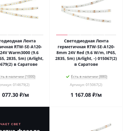
тодиодная Лента
Светодиодная Лента
ичная RTW-SE-A120-
герметичная RTW-SE-A120-
24V Warm3000 (9.6
8mm 24V Red (9.6 W/m, IP65,
5, 2835, 5m) (Arlight,
2835, 5m) (Arlight, -) 015067(2)
4679(2) в Саратове
в Саратове
сть в наличии (1000)
Есть в наличии (880)
ртикул: 014679(2)
Артикул: 015067(2)
1 077.30
₽
/м
1 167.08
₽
/м
ЮЧАЕТ СВЕТ