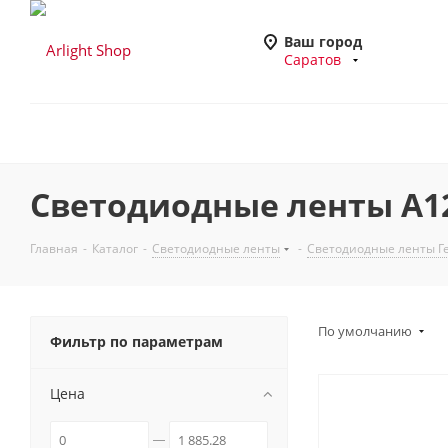
Ваш город
Саратов
Светодиодные ленты A120
Главная
-
Каталог
-
Светодиодные ленты
-
Светодиодные ленты Ге
По умолчанию
Фильтр по параметрам
Цена