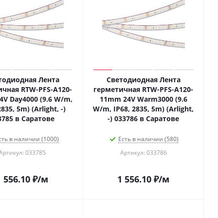
тодиодная Лента
Светодиодная Лента
ичная RTW-PFS-A120-
герметичная RTW-PFS-A120-
V Day4000 (9.6 W/m,
11mm 24V Warm3000 (9.6
2835, 5m) (Arlight, -)
W/m, IP68, 2835, 5m) (Arlight,
3785 в Саратове
-) 033786 в Саратове
сть в наличии (1000)
Есть в наличии (580)
Артикул: 033785
Артикул: 033786
1 556.10
₽
/м
1 556.10
₽
/м