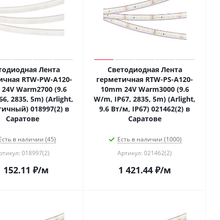
тодиодная Лента
Светодиодная Лента
ичная RTW-PW-A120-
герметичная RTW-PS-A120-
24V Warm2700 (9.6
10mm 24V Warm3000 (9.6
6, 2835, 5m) (Arlight,
W/m, IP67, 2835, 5m) (Arlight,
ичный) 018997(2) в
9.6 Вт/м, IP67) 021462(2) в
Саратове
Саратове
Есть в наличии (45)
Есть в наличии (1000)
ртикул: 018997(2)
Артикул: 021462(2)
1 152.11
₽
/м
1 421.44
₽
/м