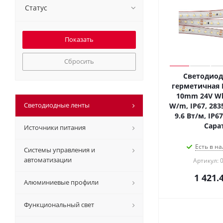
Статус
Сбросить
Светодиод
герметичная 
10mm 24V Whi
Светодиодные ленты
W/m, IP67, 2835
9.6 Вт/м, IP67
Сара
Источники питания
Есть в на
Системы управления и
автоматизации
Артикул: 
1 421.
Алюминиевые профили
Функциональный свет