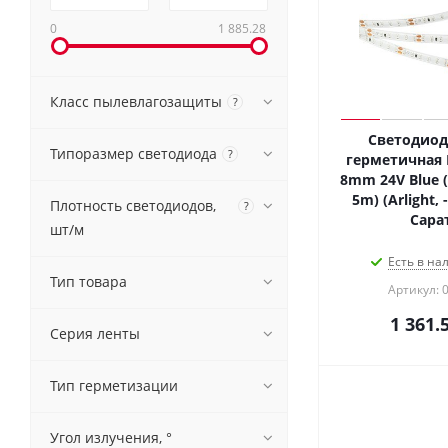
0
1 885.28
Класс пылевлагозащиты
?
Светодиод
Типоразмер светодиода
?
герметичная 
8mm 24V Blue (
5m) (Arlight, 
Плотность светодиодов,
?
Сара
шт/м
Есть в на
Тип товара
Артикул: 
1 361.
Серия ленты
Тип герметизации
Угол излучения, °