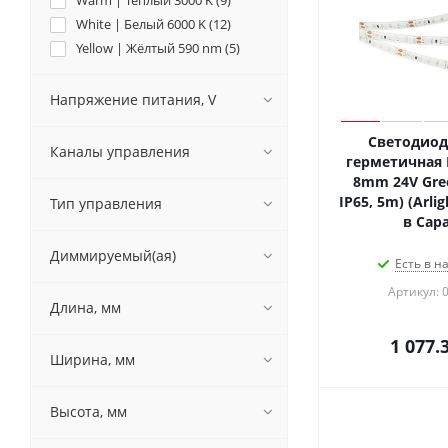
Warm | Тёплый 3000 K (
9
)
White | Белый 6000 K (
12
)
Yellow | Жёлтый 590 nm (
5
)
Напряжение питания, V
Светодиод
Каналы управления
герметичная 
8mm 24V Gree
IP65, 5m) (Arlig
Тип управления
в Сар
Диммируемый(ая)
Есть в н
Артикул: 
Длина, мм
1 077.
Ширина, мм
Высота, мм