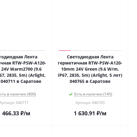
тодиодная Лента
Светодиодная Лента
чная RTW-PSW-A120-
герметичная RTW-PSW-A120-
24V Warm2700 (9.6
10mm 24V Green (9.6 W/m,
7, 2835, 5m) (Arlight,
IP67, 2835, 5m) (Arlight, 5 лет)
) 040711 в Саратове
040765 в Саратове
сть в наличии (800)
Есть в наличии (145)
Артикул: 040711
Артикул: 040765
1 466.33
₽
/м
1 630.91
₽
/м