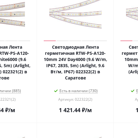
ная Лента
Светодиодная Лента
Све
RTW-PS-A120-
герметичная RTW-PS-A120-
гермет
te6000 (9.6
10mm 24V Day4000 (9.6 W/m,
10mm 
, 5m) (Arlight,
IP67, 2835, 5m) (Arlight, 9.6
W/m,
) 022321(2) в
Вт/м, IP67) 022322(2) в
(Arl
тове
Саратове
личии (885)
Есть в наличии (730)
Е
022321(2)
Артикул: 022322(2)
А
44
₽
/м
1 421.44
₽
/м