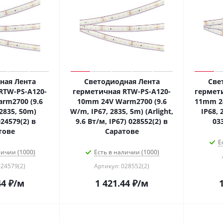
ная Лента
Светодиодная Лента
Све
RTW-PS-A120-
герметичная RTW-PS-A120-
гермет
rm2700 (9.6
10mm 24V Warm2700 (9.6
11mm 24
2835, 50m)
W/m, IP67, 2835, 5m) (Arlight,
IP68, 
 024579(2) в
9.6 Вт/м, IP67) 028552(2) в
03
тове
Саратове
Е
личии (1000)
Есть в наличии (1000)
024579(2)
Артикул: 028552(2)
44
₽
/м
1 421.44
₽
/м