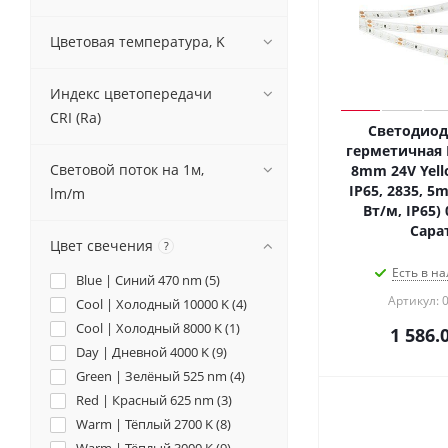
Цветовая температура, K
Индекс цветопередачи
CRI (Ra)
Светодиод
герметичная 
Световой поток на 1м,
8mm 24V Yell
IP65, 2835, 5m)
lm/m
Вт/м, IP65) 
Сара
Цвет свечения
?
Есть в на
Blue | Синий 470 nm (
5
)
Артикул: 
Cool | Холодный 10000 K (
4
)
Cool | Холодный 8000 K (
1
)
1 586.
Day | Дневной 4000 K (
9
)
Green | Зелёный 525 nm (
4
)
Red | Красный 625 nm (
3
)
Warm | Тёплый 2700 K (
8
)