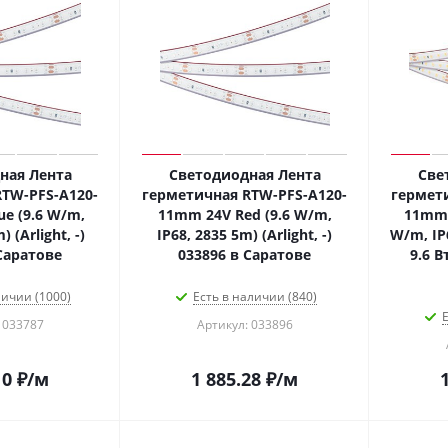
ная Лента
Светодиодная Лента
Све
TW-PFS-A120-
герметичная RTW-PFS-A120-
гермет
e (9.6 W/m,
11mm 24V Red (9.6 W/m,
11mm 
) (Arlight, -)
IP68, 2835 5m) (Arlight, -)
W/m, IP6
Саратове
033896 в Саратове
9.6 В
личии (1000)
Есть в наличии (840)
Е
 033787
Артикул: 033896
10
₽
/м
1 885.28
₽
/м