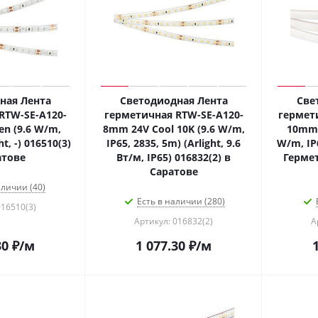
ная Лента
Светодиодная Лента
Све
RTW-SE-A120-
герметичная RTW-SE-A120-
гермет
n (9.6 W/m,
8mm 24V Cool 10K (9.6 W/m,
10mm 
ht, -) 016510(3)
IP65, 2835, 5m) (Arlight, 9.6
W/m, IP6
атове
Вт/м, IP65) 016832(2) в
Гермет
Саратове
аличии (40)
Есть в наличии (280)
016510(3)
Артикул: 016832(2)
А
30
₽
/м
1 077.30
₽
/м