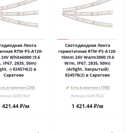
тодиодная Лента
Светодиодная Лента
ичная RTW-PS-A120-
герметичная RTW-PS-A120-
24V White6000 (9.6
10mm 24V Warm3000 (9.6
 IP67, 2835, 50m)
W/m, IP67, 2835, 50m)
ight, -) 024574(2) в
(Arlight, Закрытый)
Саратове
024578(2) в Саратове
сть в наличии (250)
Есть в наличии (1000)
ртикул: 024574(2)
Артикул: 024578(2)
1 421.44
₽
/м
1 421.44
₽
/м