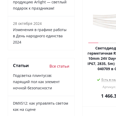
продукцию Arlight — светлый
подарок к праздникам!
28 октября 2024
Изменения в графике работы
в День народного единства
2024
Светодиод
герметичная R
10mm 24V Day4
IP67, 2835, 5m) 
Статьи
Все статьи
040709 в 
Подсветка плинтусов:
Есть в на
парящий пол как элемент
Артикул:
ночной безопасности
1 466.
DMX512: как управлять светом
как на сцене