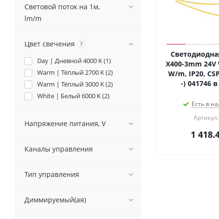
Световой поток на 1м,
lm/m
Цвет свечения
?
Светодиодная
Day | Дневной 4000 K (
1
)
X400-3mm 24V 
Warm | Тёплый 2700 K (
2
)
W/m, IP20, CSP,
-) 041746 
Warm | Тёплый 3000 K (
2
)
White | Белый 6000 K (
2
)
Есть в на
Артикул:
Напряжение питания, V
1 418.
Каналы управления
Тип управления
Диммируемый(ая)