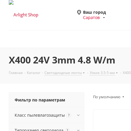
Ваш город
Саратов
X400 24V 3mm 4.8 W/m
Главная
-
Каталог
-
Светодиодные ленты
-
Узкие 3.5-5 мм
-
X400
По умолчанию
Фильтр по параметрам
Класс пылевлагозащиты
?
Типоразмер светодиода
?