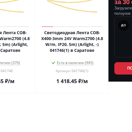
за 30
Загрузит
ползунок 
ПОСЛЕ
ДО
 Лента COB-
Светодиодная Лента COB-
Warm2700 (4.8
X400-3mm 24V Warm2700 (4.8
 5m) (Arlight,
W/m, IP20, 5m) (Arlight, -)
в Саратове
041746(1) в Саратове
личии (370)
Есть в наличии (945)
П
 041746
Артикул: 041746(1)
45
₽
/м
1 418.45
₽
/м