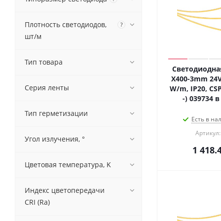
Плотность светодиодов,
?
шт/м
Тип товара
Светодиодная
X400-3mm 24V 
Серия ленты
W/m, IP20, CSP,
-) 039734 
Тип герметизации
Есть в на
Артикул:
Угол излучения, °
1 418.
Цветовая температура, K
Индекс цветопередачи
CRI (Ra)