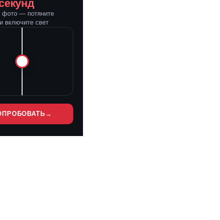
 секунд
е фото — потяните
и включите свет
ОПРОБОВАТЬ
→