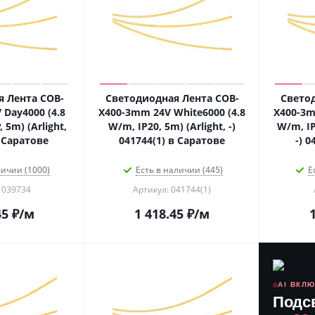
 Лента COB-
Светодиодная Лента COB-
Свето
Day4000 (4.8
X400-3mm 24V White6000 (4.8
X400-3m
 5m) (Arlight,
W/m, IP20, 5m) (Arlight, -)
W/m, IP
в Саратове
041744(1) в Саратове
-) 
личии (1000)
Есть в наличии (445)
Е
 039734
Артикул: 041744(1)
45
₽
/м
1 418.45
₽
/м
AI ВКЛ
Подс