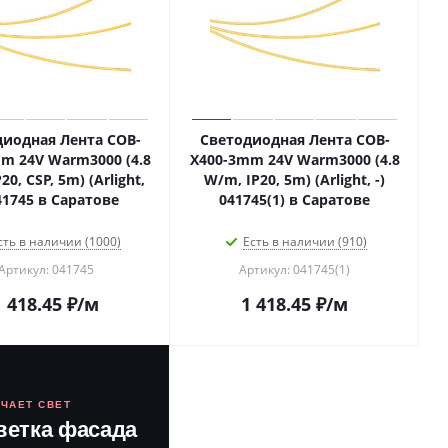
диодная Лента COB-
Светодиодная Лента COB-
m 24V Warm3000 (4.8
X400-3mm 24V Warm3000 (4.8
20, CSP, 5m) (Arlight,
W/m, IP20, 5m) (Arlight, -)
041745 в Саратове
041745(1) в Саратове
сть в наличии (1000)
Есть в наличии (910)
Артикул: 041745
Артикул: 041745(1)
1 418.45
₽
/м
1 418.45
₽
/м
ЮЧАЕТ СВЕТ
ветка фасада