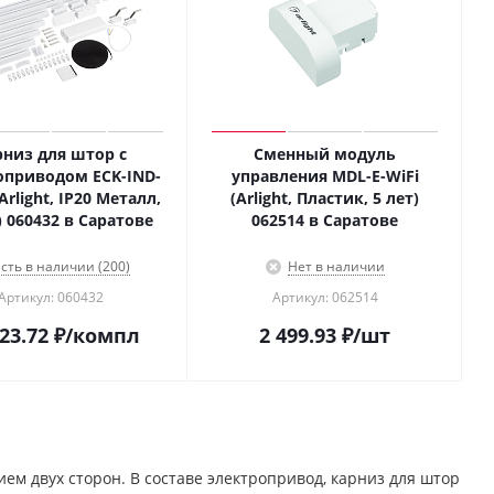
рниз для штор с
Сменный модуль
оприводом ECK-IND-
управления MDL-E-WiFi
Arlight, IP20 Металл,
(Arlight, Пластик, 5 лет)
) 060432 в Саратове
062514 в Саратове
сть в наличии (200)
Нет в наличии
Артикул: 060432
Артикул: 062514
23.72
₽
/компл
2 499.93
₽
/шт
м двух сторон. В составе электропривод, карниз для штор