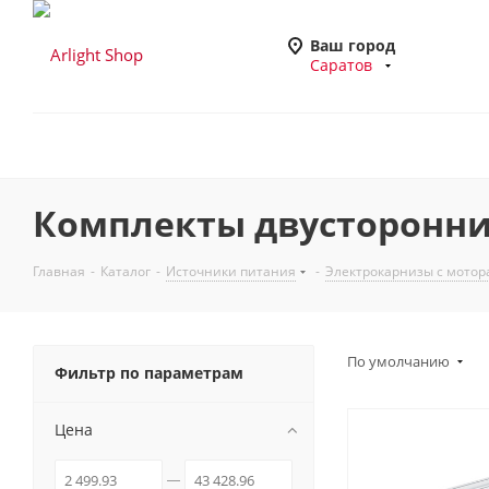
Ваш город
Саратов
Комплекты двусторонни
Главная
-
Каталог
-
Источники питания
-
Электрокарнизы с мото
По умолчанию
Фильтр по параметрам
Цена