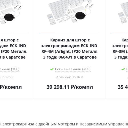
я штор с
Карниз для штор с
Ка
дом ECK-IND-
электроприводом ECK-IND-
электр
, IP20 Металл,
RF-4M (Arlight, IP20 Металл,
RF-3M (
8 в Саратове
3 года) 060431 в Саратове
3 года
личии (100)
Есть в наличии (200)
Е
 058968
Артикул: 060431
₽
/компл
39 298.11
₽
/компл
35 4
ы электрокарниза с двойным мотором и независимым управление