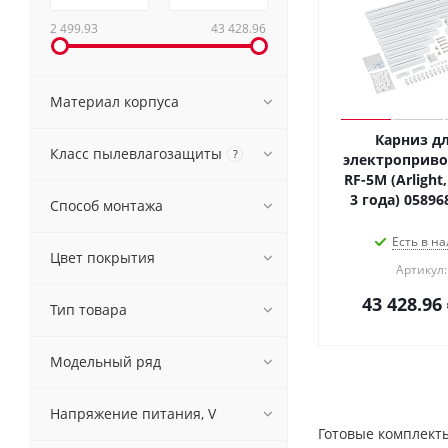
2 499.93
43 428.96
Материал корпуса
Карниз дл
Класс пылевлагозащиты
?
электроприво
RF-5M (Arlight
3 года) 05896
Способ монтажа
Есть в на
Цвет покрытия
Артикул:
43 428.96
Тип товара
Модельный ряд
Напряжение питания, V
Готовые комплект