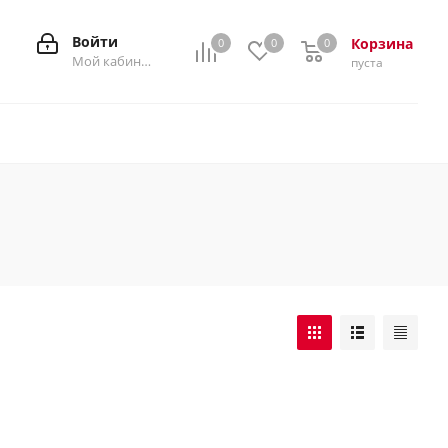
Войти
Корзина
0
0
0
0
Мой кабинет
пуста