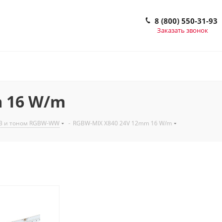
8 (800) 550-31-93
Заказать звонок
 16 W/m
GB и тоном RGBW-WW
-
RGBW-MIX X840 24V 12mm 16 W/m