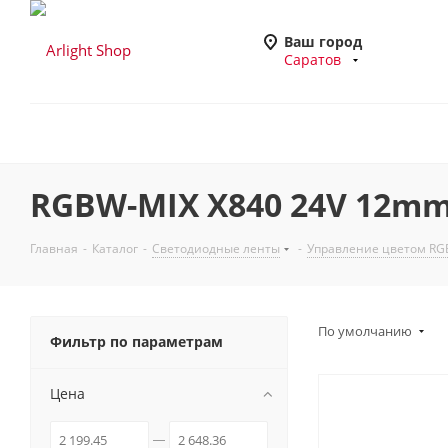
Ваш город
Саратов
RGBW-MIX X840 24V 12mm
Главная
-
Каталог
-
Светодиодные ленты
-
Управление цветом R
По умолчанию
Фильтр по параметрам
Цена