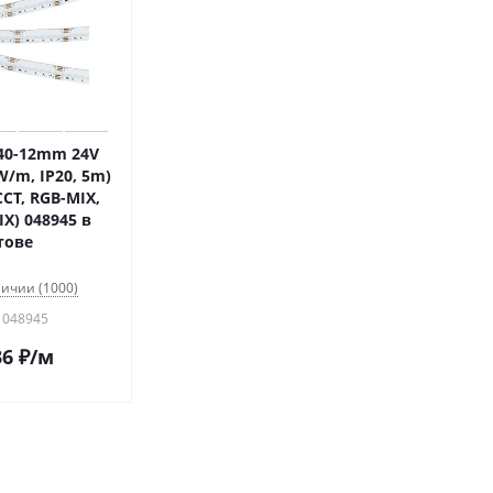
40-12mm 24V
/m, IP20, 5m)
CCT, RGB-MIX,
X) 048945 в
тове
личии (1000)
 048945
36
₽
/м