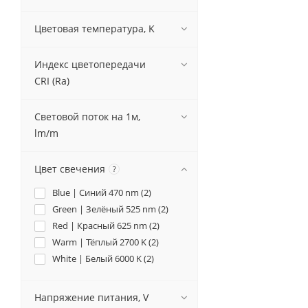
Цветовая температура, K
Индекс цветопередачи
CRI (Ra)
Световой поток на 1м,
lm/m
Цвет свечения
?
Blue | Синий 470 nm (
2
)
Green | Зелёный 525 nm (
2
)
Red | Красный 625 nm (
2
)
Warm | Тёплый 2700 K (
2
)
White | Белый 6000 K (
2
)
Напряжение питания, V