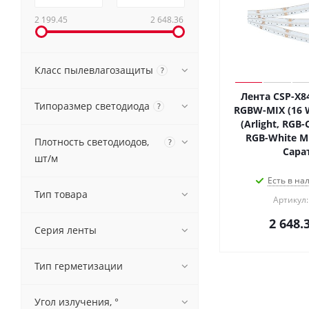
2 199.45
2 648.36
Класс пылевлагозащиты
?
Лента CSP-X8
Типоразмер светодиода
?
RGBW-MIX (16 W
(Arlight, RGB-
RGB-White MI
Плотность светодиодов,
?
Сара
шт/м
Есть в на
Тип товара
Артикул:
2 648.
Серия ленты
Тип герметизации
Угол излучения, °