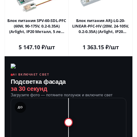
Блок питания SPV-60-SDL-PFC
Блок питания ARJ-LG-20-
(60W, 90-175V, 0.2-0.35A)
LINEAR-PFC-HV (20W, 24-105V,
(Arlight, IP20 Металл, 5 лет)
0.2-0.35A) (Arlight, IP20
041353 в Саратове
Металл, 5 лет) 047427 в
Саратове
5 147.10
₽
/шт
1 363.15
₽
/шт
AI ВКЛЮЧАЕТ СВЕТ
Подсветка фасада
за 30 секунд
Загрузите фото — потяните ползунок и включите свет
ЛЕ
ДО