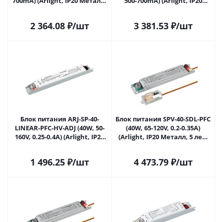
700mA) (Arlight, IP20 Металл,
500-700mA) (Arlight, IP20
5 лет) 032901 в Саратове
Металл, 5 лет) 032902 в
Саратове
2 364.08
₽
/шт
3 381.53
₽
/шт
Блок питания ARJ-SP-40-
Блок питания SPV-40-SDL-PFC
LINEAR-PFC-HV-ADJ (40W, 50-
(40W, 65-120V, 0.2-0.35A)
160V, 0.25-0.4A) (Arlight, IP20
(Arlight, IP20 Металл, 5 лет)
Металл, 5 лет) 033334(1) в
041352 в Саратове
Саратове
1 496.25
₽
/шт
4 473.79
₽
/шт