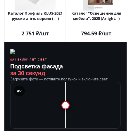
Каталог Профиль KLUS-2021
Каталог "Освещение для
русско-англ. версия (-, -)
мебели". 2025 (Arlight, -)
2 751
₽
/шт
794.59
₽
/шт
AI ВКЛЮЧАЕТ СВЕТ
Подсветка фасада
за 30 секунд
Загрузите фото — потяните ползунок и включите свет
ЛЕ
ДО