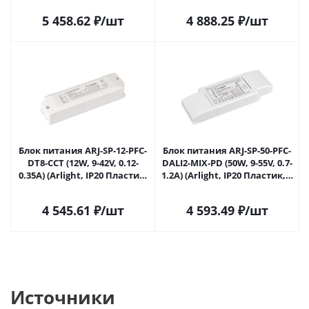
5 458.62
₽
/шт
4 888.25
₽
/шт
Блок питания ARJ-SP-12-PFC-
Блок питания ARJ-SP-50-PFC-
DT8-ССT (12W, 9-42V, 0.12-
DALI2-MIX-PD (50W, 9-55V, 0.7-
0.35А) (Arlight, IP20 Пластик,
1.2А) (Arlight, IP20 Пластик, 5
5 лет) 040500 в Саратове
лет) 041418 в Саратове
4 545.61
₽
/шт
4 593.49
₽
/шт
Источники