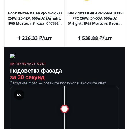
Блок питания ARPJ-SN-42600
Блок питания ARPJ-SN-63600-
(24W, 23-42V, 600mA) (Arlight,
PFC (36W, 34-63V, 600mA)
IP65 Металл, 3 года) 040796 в
(Arlight, IP65 Металл, 3 года)
Саратове
040797 в Саратове
1 226.33
₽
/шт
1 538.88
₽
/шт
AI ВКЛЮЧАЕТ СВЕТ
Подсветка фасада
за 30 секунд
Загрузите фото — потяните ползунок и включите свет
ЛЕ
ДО