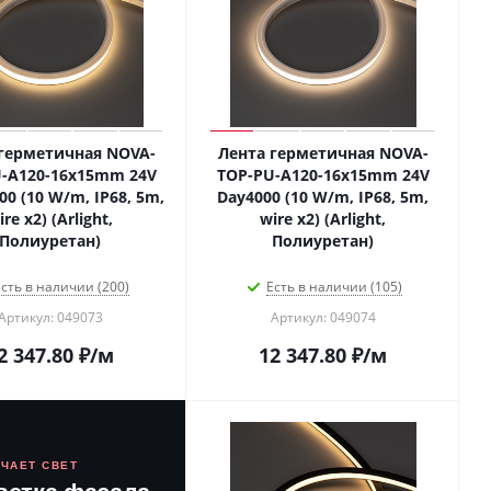
герметичная NOVA-
Лента герметичная NOVA-
-A120-16x15mm 24V
TOP-PU-A120-16x15mm 24V
0 (10 W/m, IP68, 5m,
Day4000 (10 W/m, IP68, 5m,
ire x2) (Arlight,
wire x2) (Arlight,
Полиуретан)
Полиуретан)
сть в наличии (200)
Есть в наличии (105)
Артикул: 049073
Артикул: 049074
2 347.80
₽
/м
12 347.80
₽
/м
ЮЧАЕТ СВЕТ