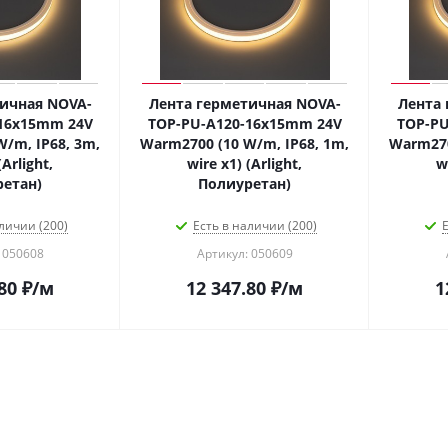
ичная NOVA-
Лента герметичная NOVA-
Лента 
16x15mm 24V
TOP-PU-A120-16x15mm 24V
TOP-PU
/m, IP68, 3m,
Warm2700 (10 W/m, IP68, 1m,
Warm270
(Arlight,
wire x1) (Arlight,
w
етан)
Полиуретан)
личии (200)
Есть в наличии (200)
Е
 050608
Артикул: 050609
80
₽
/м
12 347.80
₽
/м
1