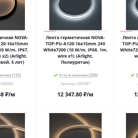
ичная NOVA-
Лента герметичная NOVA-
Лента 
120-16x15mm
TOP-PU-A120-16x15mm 24V
TOP-PU
10 W/m, IP67,
White7200 (10 W/m, IP68, 1m,
White72
 x2) (Arlight,
wire x1) (Arlight,
w
ой, 5 лет)
Полиуретан)
личии (125)
Есть в наличии (200)
Е
 049082
Артикул: 050587
48
₽
/м
12 347.80
₽
/м
1