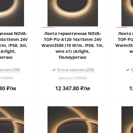
ичная NOVA-
Лента герметичная NOVA-
Лента 
16x15mm 24V
TOP-PU-A120-16x15mm 24V
TOP-PU
/m, IP68, 3m,
Warm3500 (10 W/m, IP68, 1m,
Warm350
(Arlight,
wire x1) (Arlight,
w
етан)
Полиуретан)
личии (200)
Есть в наличии (200)
Е
 050600
Артикул: 050603
80
₽
/м
12 347.80
₽
/м
1