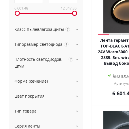
6 601.48
12 347.80
Класс пылевлагозащиты
?
Лента гермет
Типоразмер светодиода
?
TOP-BLACK-A
24V Warm3000 (
2835, 5m, wire
Плотность светодиодов,
?
Вывод боков
шт/м
Есть в на
Форма (сечение)
Артикул:
6 601.
Цвет покрытия
Тип товара
Серия ленты