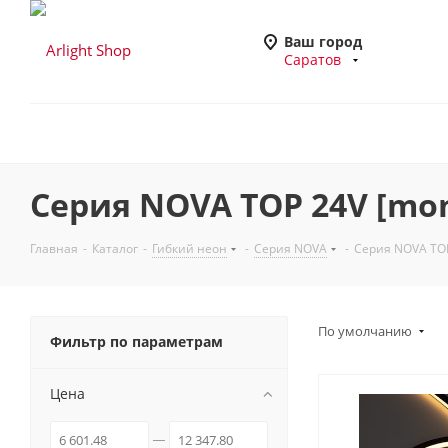
Ваш город
Саратов
Серия NOVA TOP 24V [mo
Главная
-
Каталог
-
Гибкий неон
-
Серия NOVA
-
Серия NOVA TOP
По умолчанию
Фильтр по параметрам
Цена