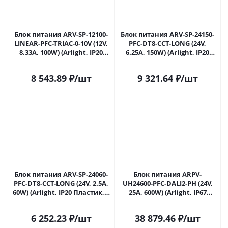
Блок питания ARV-SP-12100-
Блок питания ARV-SP-24150-
LINEAR-PFC-TRIAC-0-10V (12V,
PFC-DT8-CCT-LONG (24V,
8.33A, 100W) (Arlight, IP20
6.25A, 150W) (Arlight, IP20
Пластик, 5 лет) 047951 в
Пластик, 5 лет) 048241 в
Саратове
Саратове
8 543.89
₽
/шт
9 321.64
₽
/шт
Блок питания ARV-SP-24060-
Блок питания ARPV-
PFC-DT8-CCT-LONG (24V, 2.5A,
UH24600-PFC-DALI2-PH (24V,
60W) (Arlight, IP20 Пластик, 5
25A, 600W) (Arlight, IP67
лет) 048242 в Саратове
Металл, 7 лет) 048622 в
Саратове
6 252.23
₽
/шт
38 879.46
₽
/шт