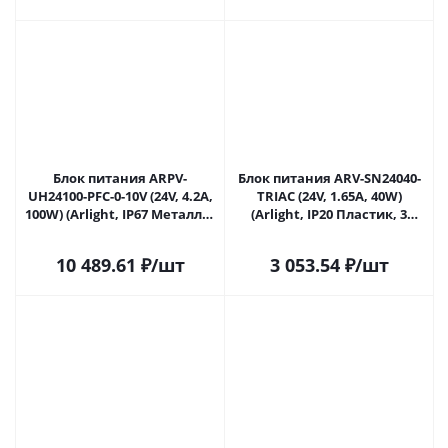
Блок питания ARPV-
Блок питания ARV-SN24040-
UH24100-PFC-0-10V (24V, 4.2A,
TRIAC (24V, 1.65A, 40W)
100W) (Arlight, IP67 Металл, 7
(Arlight, IP20 Пластик, 3
лет) 030284 в Саратове
года) 030934 в Саратове
10 489.61
₽
/шт
3 053.54
₽
/шт