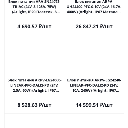
Блок питания ARV-SN24075-
Блок питания ARPV-
TRIAC (24V, 3.125A, 75W)
UH24400-PFC-0-10V (24V, 16.7A,
(Arlight, IP20 Пластик, 3
400W) (Arlight, IP67 Металл, 7
года) 030935 в Саратове
лет) 031043 в Саратове
4 690.57
₽
/шт
26 847.21
₽
/шт
Блок питания ARPV-LG24060-
Блок питания ARPV-LG24240-
LINEAR-PFC-DALI2-PD (24V,
LINEAR-PFC-DALI2-PD (24V,
2.5A, 60W) (Arlight, IP67
10A, 240W) (Arlight, IP67
Металл, 5 лет) 033428 в
Металл, 5 лет) 033539 в
Саратове
Саратове
8 528.63
₽
/шт
14 599.51
₽
/шт