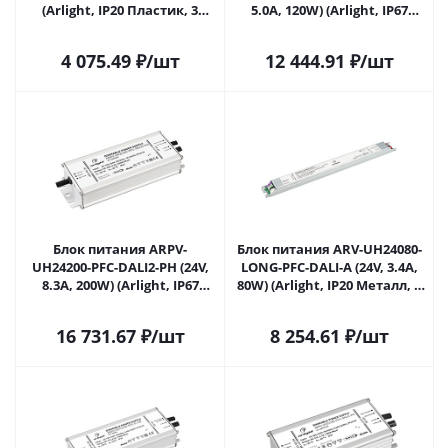
(Arlight, IP20 Пластик, 3
5.0A, 120W) (Arlight, IP67
года) 027633 в Саратове
Металл, 7 лет) 028107(2) в
Саратове
4 075.49
₽
/шт
12 444.91
₽
/шт
Блок питания ARPV-
Блок питания ARV-UH24080-
UH24200-PFC-DALI2-PH (24V,
LONG-PFC-DALI-A (24V, 3.4A,
8.3A, 200W) (Arlight, IP67
80W) (Arlight, IP20 Металл, 7
Металл, 7 лет) 028108(2) в
лет) 028357(1) в Саратове
Саратове
16 731.67
₽
/шт
8 254.61
₽
/шт