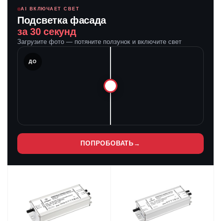
AI ВКЛЮЧАЕТ СВЕТ
Подсветка фасада
за 30 секунд
Загрузите фото — потяните ползунок и включите свет
ЛЕ
ДО
ПОПРОБОВАТЬ
→