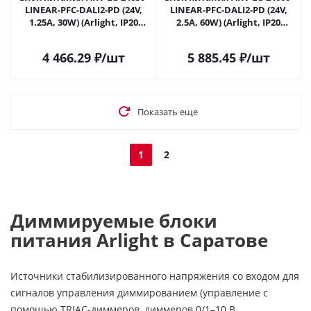
LINEAR-PFC-DALI2-PD (24V,
LINEAR-PFC-DALI2-PD (24V,
1.25A, 30W) (Arlight, IP20
2.5A, 60W) (Arlight, IP20
Металл, 5 лет) 049479 в
Металл, 5 лет) 049480 в
Саратове
Саратове
4 466.29
₽
/шт
5 885.45
₽
/шт
Показать еще
1
2
Диммируемые блоки
питания Arlight в Саратове
Источники стабилизированного напряжения со входом для
сигналов управления диммированием (управление с
помощью TRIAC-диммеров, диммеров 0/1–10 В,