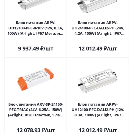
Блок питания ARPV-
Блок питания ARPV-
UH12100-PFC-0-10V (12V, 8.3A,
UH24100-PFC-DALI2-PH (24V,
100W) (Arlight, IP67 Металл, 7
4.2A, 100W) (Arlight, IP67
лет) 028454 в Саратове
Металл, 7 лет) 029151(2) в
Саратове
9 937.49
₽
/шт
12 012.49
₽
/шт
Блок питания ARV-SP-24150-
Блок питания ARPV-
PFC-TRIAC (24V, 6.25A, 150W)
UH12100-PFC-DALI2-PH (12V,
(Arlight, IP20 Пластик, 5 лет)
8.3A, 100W) (Arlight, IP67
029493(1) в Саратове
Металл, 7 лет) 029513(2) в
Саратове
12 078.93
₽
/шт
12 012.49
₽
/шт