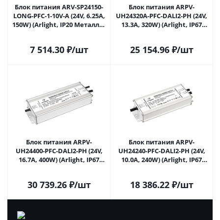
Блок питания ARV-SP24150-
Блок питания ARPV-
LONG-PFC-1-10V-A (24V, 6.25A,
UH24320A-PFC-DALI2-PH (24V,
150W) (Arlight, IP20 Металл, 5
13.3A, 320W) (Arlight, IP67
лет) 025517 в Саратове
Металл, 7 лет) 025654(2) в
Саратове
7 514.30
₽
/шт
25 154.96
₽
/шт
Блок питания ARPV-
Блок питания ARPV-
UH24400-PFC-DALI2-PH (24V,
UH24240-PFC-DALI2-PH (24V,
16.7A, 400W) (Arlight, IP67
10.0A, 240W) (Arlight, IP67
Металл, 7 лет) 025655(2) в
Металл, 7 лет) 025689(2) в
Саратове
Саратове
30 739.26
₽
/шт
18 386.22
₽
/шт