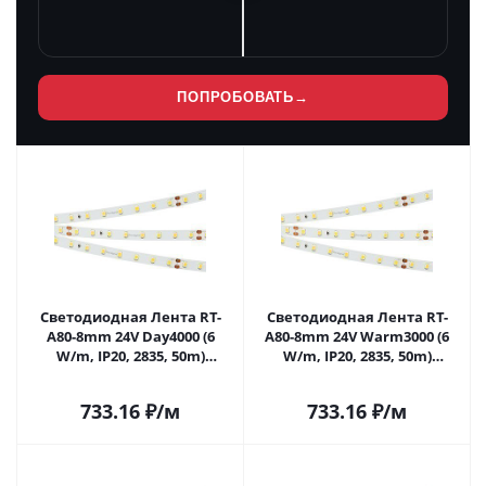
ПОПРОБОВАТЬ
→
Светодиодная Лента RT-
Светодиодная Лента RT-
A80-8mm 24V Day4000 (6
A80-8mm 24V Warm3000 (6
W/m, IP20, 2835, 50m)
W/m, IP20, 2835, 50m)
(Arlight, высок.эфф.150 лм/
(Arlight, высок.эфф.150 лм/
Вт) 024524(2) в Саратове
Вт) 024525(2) в Саратове
733.16
₽
/м
733.16
₽
/м