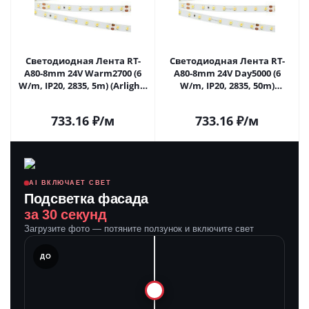
Светодиодная Лента RT-
Светодиодная Лента RT-
A80-8mm 24V Warm2700 (6
A80-8mm 24V Day5000 (6
W/m, IP20, 2835, 5m) (Arlight,
W/m, IP20, 2835, 50m)
высок.эфф.150 лм/Вт)
(Arlight, 6 Вт/м, IP20)
024514(2) в Саратове
024523(2) в Саратове
733.16
₽
/м
733.16
₽
/м
AI ВКЛЮЧАЕТ СВЕТ
Подсветка фасада
за 30 секунд
Загрузите фото — потяните ползунок и включите свет
ЛЕ
ДО