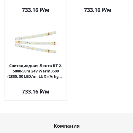
высок.эфф.150 лм/Вт)
(Arlight, высок.эфф.150 лм/
028526(2) в Саратове
Вт) 024521(2) в Саратове
733.16
₽
/м
733.16
₽
/м
Светодиодная Лента RT 2-
5000-50m 24V Warm3500
(2835, 80 LED/m, LUX) (Arlight,
6 Вт/м, IP20) 028528 в
Саратове
733.16
₽
/м
Компания