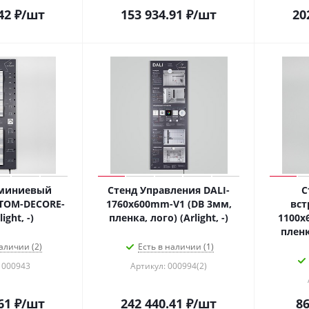
42
₽
/шт
153 934.91
₽
/шт
20
юминиевый
Стенд Управления DALI-
С
TOM-DECORE-
1760х600mm-V1 (DB 3мм,
вст
ight, -)
пленка, лого) (Arlight, -)
1100x
пленка
аличии (2)
Есть в наличии (1)
 000943
Артикул: 000994(2)
61
₽
/шт
242 440.41
₽
/шт
86