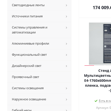
Светодиодные ленты
174 009.
Источники питания
Системы управления и
автоматизации
Алюминиевые профили
Функциональный свет
Дизайнерский свет
Стенд 
Мультицветные
Проявочный свет
E4-1760x600mm 
пленка, подсве
Системы освещения
-
Наружное освещение
Есть в н
Артикул: 
Гибкий неон