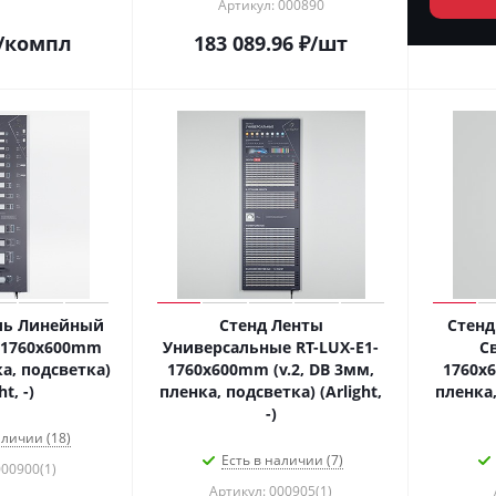
Артикул: 000890
/компл
183 089.96
₽
/шт
ль Линейный
Стенд Ленты
Стенд
-1760x600mm
Универсальные RT-LUX-E1-
С
а, подсветка)
1760x600mm (v.2, DB 3мм,
1760x6
ht, -)
пленка, подсветка) (Arlight,
пленка,
-)
аличии (18)
Есть в наличии (7)
000900(1)
Артикул: 000905(1)