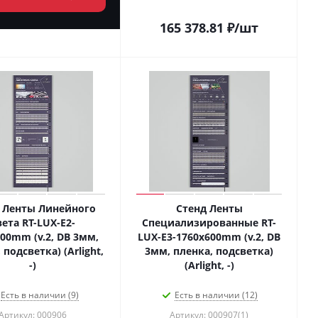
165 378.81
₽
/шт
 Ленты Линейного
Стенд Ленты
вета RT-LUX-E2-
Специализированные RT-
00mm (v.2, DB 3мм,
LUX-E3-1760x600mm (v.2, DB
 подсветка) (Arlight,
3мм, пленка, подсветка)
-)
(Arlight, -)
Есть в наличии (9)
Есть в наличии (12)
Артикул: 000906
Артикул: 000907(1)