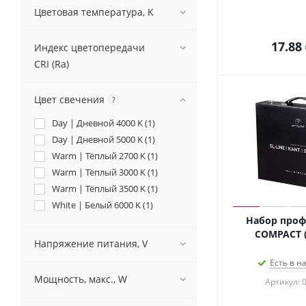
Цветовая температура, K
17.88
Индекс цветопередачи
CRI (Ra)
Цвет свечения
?
Day | Дневной 4000 K (
1
)
Day | Дневной 5000 K (
1
)
Warm | Тёплый 2700 K (
1
)
Warm | Тёплый 3000 K (
1
)
Warm | Тёплый 3500 K (
1
)
White | Белый 6000 K (
1
)
Набор проф
COMPACT (A
Напряжение питания, V
Есть в н
Мощность, макс., W
Артикул: 