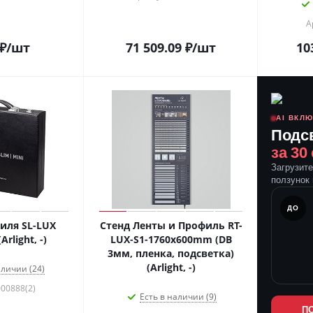
А
₽
/шт
71 509.09
₽
/шт
10
AI ВКЛ
Подс
за 30
Загрузит
ползунок 
ПОСЛЕ
ДО
иля SL-LUX
Стенд Ленты и Профиль RT-
rlight, -)
LUX-S1-1760x600mm (DB
3мм, пленка, подсветка)
(Arlight, -)
аличии (24)
000888(2)
Есть в наличии (9)
П