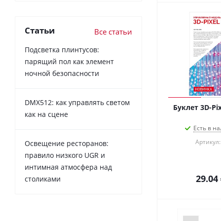
Статьи
Все статьи
Подсветка плинтусов:
парящий пол как элемент
ночной безопасности
DMX512: как управлять светом
Буклет 3D-Pixe
как на сцене
Есть в на
Артикул:
Освещение ресторанов:
правило низкого UGR и
интимная атмосфера над
29.04
столиками