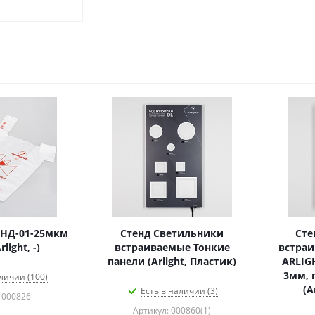
 ПНД-01-25мкм
Стенд Светильники
Сте
light, -)
встраиваемые Тонкие
встра
панели (Arlight, Пластик)
ARLIG
3мм, 
личии (100)
(A
Есть в наличии (3)
 000826
Артикул: 000860(1)