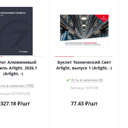
алог Алюминевый
Буклет Технический Свет
ль Arlight. 2026.1
Arlight, выпуск 1 (Arlight, -)
(Arlight, -)
Есть в наличии (6)
сть в наличии (100)
Артикул: 033168
тикул: 031001(26)
 327.18
₽
/шт
77.43
₽
/шт