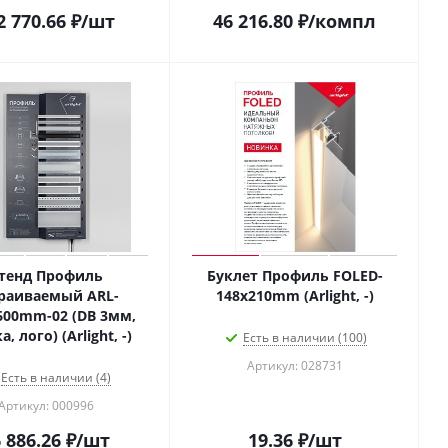
2 770.66
₽
/шт
46 216.80
₽
/компл
тенд Профиль
Буклет Профиль FOLED-
раиваемый ARL-
148х210mm (Arlight, -)
600mm-02 (DB 3мм,
, лого) (Arlight, -)
Есть в наличии (100)
Артикул: 028731
Есть в наличии (4)
Артикул: 000996
 886.26
₽
/шт
19.36
₽
/шт