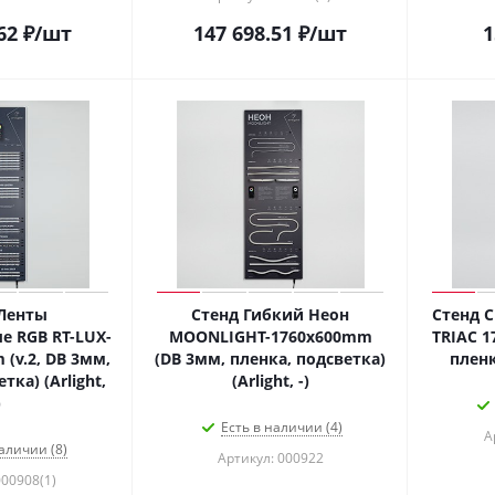
62
₽
/шт
147 698.51
₽
/шт
1
Ленты
Стенд Гибкий Неон
Стенд 
 RGB RT-LUX-
MOONLIGHT-1760x600mm
TRIAC 
(v.2, DB 3мм,
(DB 3мм, пленка, подсветка)
пленка
тка) (Arlight,
(Arlight, -)
)
Есть в наличии (4)
А
аличии (8)
Артикул: 000922
000908(1)