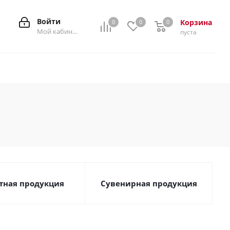
Войти
Корзина
0
0
0
0
Мой кабинет
пуста
тная продукция
Сувенирная продукция