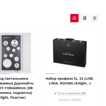
нд Светильники
Набор профиля SL, S2 (LINE,
иваемые Даунлайты
LINIA, ROUND) (Arlight, -)
HT-1100x600mm (DB
пленка, подсветка)
Есть в наличии (38)
rlight, Пластик)
Артикул: 000887