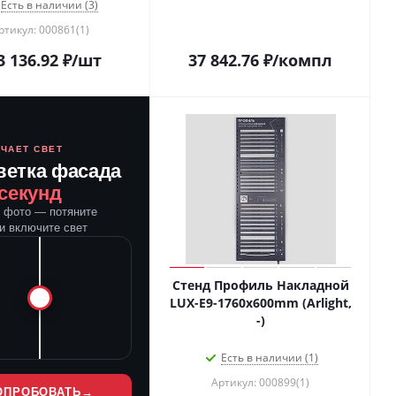
Есть в наличии (3)
ртикул: 000861(1)
3 136.92
₽
/шт
37 842.76
₽
/компл
ЮЧАЕТ СВЕТ
ветка фасада
 секунд
е фото — потяните
и включите свет
Стенд Профиль Накладной
LUX-E9-1760x600mm (Arlight,
-)
Есть в наличии (1)
Артикул: 000899(1)
ОПРОБОВАТЬ
→