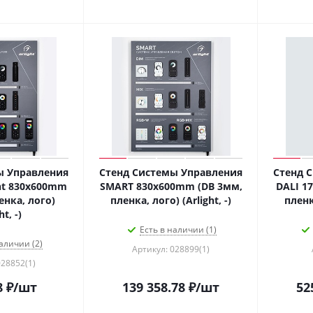
ы Управления
Стенд Системы Управления
Стенд 
ght 830x600mm
SMART 830x600mm (DB 3мм,
DALI 1
енка, лого)
пленка, лого) (Arlight, -)
пленка
ht, -)
Есть в наличии (1)
аличии (2)
Артикул: 028899(1)
028852(1)
8
₽
/шт
139 358.78
₽
/шт
52