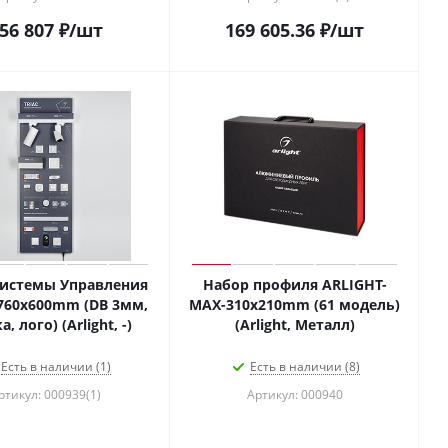
56 807
₽
/шт
169 605.36
₽
/шт
Системы Управления
Набор профиля ARLIGHT-
1760x600mm (DB 3мм,
MAX-310х210mm (61 модель)
, лого) (Arlight, -)
(Arlight, Металл)
Есть в наличии (1)
Есть в наличии (8)
ртикул: 000939(1)
Артикул: 000940