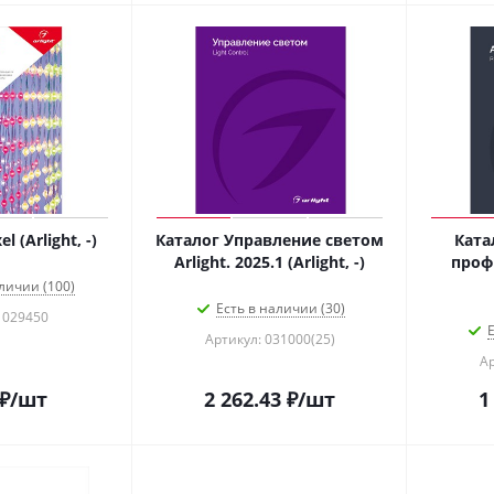
l (Arlight, -)
Каталог Управление светом
Кат
Arlight. 2025.1 (Arlight, -)
профи
личии (100)
Есть в наличии (30)
 029450
Е
Артикул: 031000(25)
Ар
₽
/шт
2 262.43
₽
/шт
1