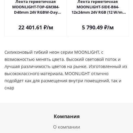
Лента герметичная
Лента герметичная
MOONLIGHT-TOP-GM384-
MOONLIGHT-SIDE-B84-
D40mm 24V RGBW-Day
12x24mm 24V RGB (12 W/m,
360deg (17.2 W/m, IP65, 5m,
IP68, 5m, wire x2) (Arlight,
wire x1) (Arlight, Вывод
Вывод прямой, 3 года)
22 401.61
₽
/м
5 790.49
₽
/м
прямой, 3 года)
Силиконовый гибкий неон серии MOONLIGHT, с
возможностью менять цвета. Высокий световой поток и
лучшая различимость цветов на рынке. Изготовленный из
высококлассного материала, MOONLIGHT отлично
подойдет как для размещения внутри помещений, так и
снар
Компания
О компании