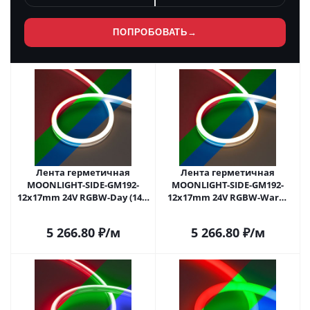
ПОПРОБОВАТЬ
→
Лента герметичная
Лента герметичная
MOONLIGHT-SIDE-GM192-
MOONLIGHT-SIDE-GM192-
12x17mm 24V RGBW-Day (14.4
12x17mm 24V RGBW-Warm
W/m, IP67, 5m, wire x2)
(14.4 W/m, IP67, 5m, wire x2)
(Arlight, Вывод боковой, 3
(Arlight, Вывод боковой, 3
5 266.80
₽
/м
5 266.80
₽
/м
года)
года)