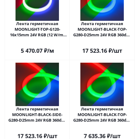
Лента герметичная
Лента герметичная
MOONLIGHT-TOP-G120-
MOONLIGHT-BLACK-TOP-
16x15mm 24V RGB (12 W/m,
G280-D25mm 24V RGB 360deg
IP67, 5m, wire x2) (Arlight,
(14.4 W/m, IP65, 3m, wire x1)
Вывод боковой, 3 года)
(Arlight, Вывод прямой, 3
5 470.07
₽
/м
17 523.16
₽
/шт
года)
Лента герметичная
Лента герметичная
MOONLIGHT-BLACK-SIDE-
MOONLIGHT-BLACK-TOP-
G280-D25mm 24V RGB 360deg
G280-D25mm 24V RGB 360deg
(14.4 W/m, IP65, 3m, wire x1)
(14.4 W/m, IP65, 1m, wire x1)
(Arlight, Вывод боковой, 3
(Arlight, Вывод прямой, 3
17 523.16
₽
/шт
7 635.36
₽
/шт
года)
года)