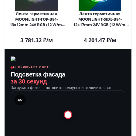
Лента герметичная
Лента герметичная
MOONLIGHT-TOP-B84-
MOONLIGHT-SIDE-B84-
13x12mm 24V RGB (12 W/m,
12x17mm 24V RGB (12 W/m,
IP67, 5m, wire x2) (Arlight,
IP67, 5m, wire x2) (Arlight,
Вывод боковой, 3 года)
Вывод боковой, 3 года)
3 781.32
₽
/м
4 201.47
₽
/м
AI ВКЛЮЧАЕТ СВЕТ
Подсветка фасада
за 30 секунд
Загрузите фото — потяните ползунок и включите свет
ЛЕ
ДО