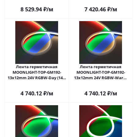
(Arlight, Вывод прямой, 3
(Arlight, Вывод прямой, 3
8 529.94
₽
/м
7 420.46
₽
/м
года)
года)
Лента герметичная
Лента герметичная
MOONLIGHT-TOP-GM192-
MOONLIGHT-TOP-GM192-
13x12mm 24V RGBW-Day (14.4
13x12mm 24V RGBW-Warm
W/m, IP67, 5m, wire x2)
(14.4 W/m, IP67, 5m, wire x2)
(Arlight, Вывод боковой, 3
(Arlight, Вывод боковой, 3
4 740.12
₽
/м
4 740.12
₽
/м
года)
года)