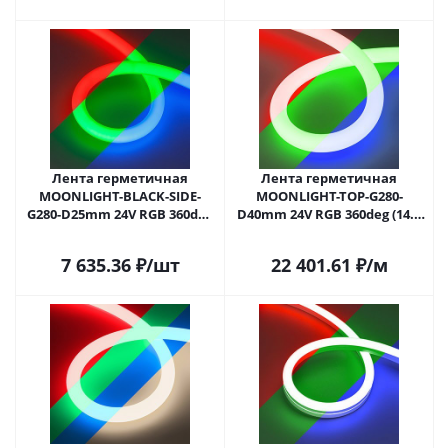
Лента герметичная
Лента герметичная
MOONLIGHT-BLACK-SIDE-
MOONLIGHT-TOP-G280-
G280-D25mm 24V RGB 360deg
D40mm 24V RGB 360deg (14.4
(14.4 W/m, IP65, 1m, wire x1)
W/m, IP65, 5m, wire x1)
(Arlight, Вывод боковой, 3
(Arlight, Вывод прямой, 3
7 635.36
₽
/шт
22 401.61
₽
/м
года)
года)