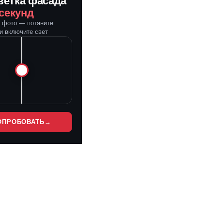
ветка фасада
 секунд
е фото — потяните
и включите свет
ОПРОБОВАТЬ
→