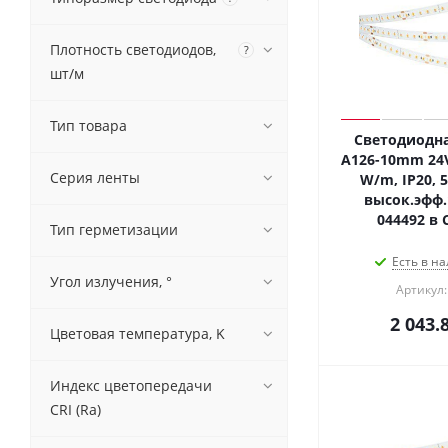
Плотность светодиодов,
?
шт/м
Тип товара
Светодиодна
A126-10mm 24V
Серия ленты
W/m, IP20, 5
высок.эфф.
044492 в 
Тип герметизации
Есть в на
Угол излучения, °
Артикул:
2 043.
Цветовая температура, K
Индекс цветопередачи
CRI (Ra)