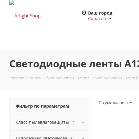
Ваш город
Саратов
Светодиодные ленты A12
Главная
-
Каталог
-
Светодиодные ленты
-
Светодиодные ленты В
По умолчанию
Фильтр по параметрам
Класс пылевлагозащиты
?
Типоразмер светодиода
?