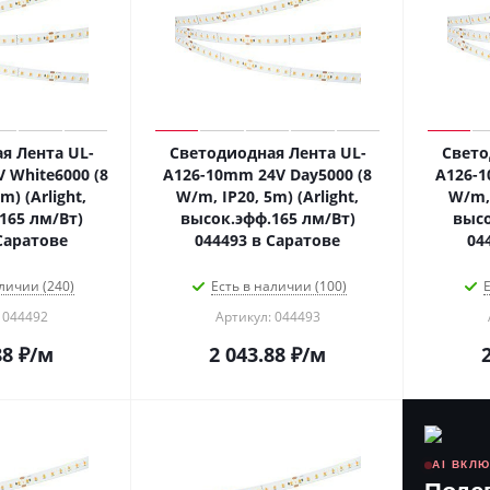
я Лента UL-
Светодиодная Лента UL-
Свето
 White6000 (8
A126-10mm 24V Day5000 (8
A126-1
m) (Arlight,
W/m, IP20, 5m) (Arlight,
W/m, 
165 лм/Вт)
высок.эфф.165 лм/Вт)
высо
Саратове
044493 в Саратове
04
личии (240)
Есть в наличии (100)
Е
 044492
Артикул: 044493
88
₽
/м
2 043.88
₽
/м
AI ВКЛ