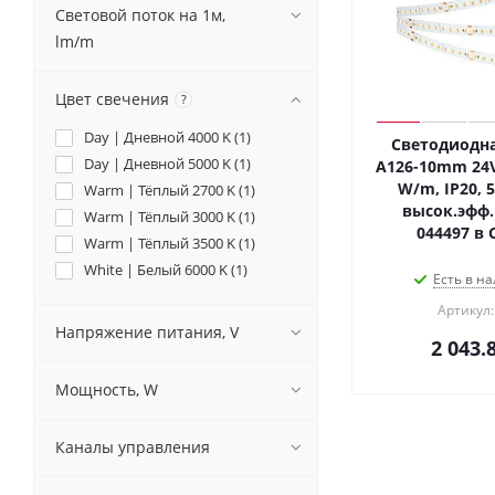
Световой поток на 1м,
lm/m
Цвет свечения
?
Day | Дневной 4000 K (
1
)
Светодиодна
Day | Дневной 5000 K (
1
)
A126-10mm 24V
W/m, IP20, 5
Warm | Тёплый 2700 K (
1
)
высок.эфф.
Warm | Тёплый 3000 K (
1
)
044497 в 
Warm | Тёплый 3500 K (
1
)
White | Белый 6000 K (
1
)
Есть в на
Артикул:
Напряжение питания, V
2 043.
Мощность, W
Каналы управления