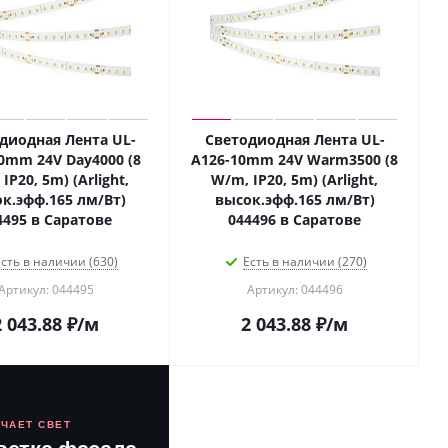
диодная Лента UL-
Светодиодная Лента UL-
0mm 24V Day4000 (8
A126-10mm 24V Warm3500 (8
IP20, 5m) (Arlight,
W/m, IP20, 5m) (Arlight,
к.эфф.165 лм/Вт)
высок.эфф.165 лм/Вт)
4495 в Саратове
044496 в Саратове
сть в наличии (630)
Есть в наличии (270)
Артикул: 044495
Артикул: 044496
2 043.88
₽
/м
2 043.88
₽
/м
ЮЧАЕТ СВЕТ