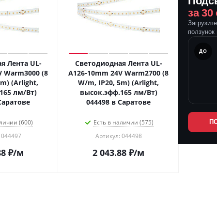
Подс
за 30
Загрузит
ползунок 
ПОСЛЕ
ДО
я Лента UL-
Светодиодная Лента UL-
 Warm3000 (8
A126-10mm 24V Warm2700 (8
m) (Arlight,
W/m, IP20, 5m) (Arlight,
165 лм/Вт)
высок.эфф.165 лм/Вт)
Саратове
044498 в Саратове
личии (600)
Есть в наличии (575)
П
 044497
Артикул: 044498
88
₽
/м
2 043.88
₽
/м