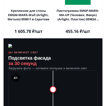
Крепление для стены
Пиктограмма EMGP-MARK-
EMGM-MARK-Wall (Arlight,
MA-UP (Человек, Вверх)
Металл) 059811 в Саратове
(Arlight, Пластик) 059834 в
Саратове
1 605.78
₽
/шт
455.16
₽
/шт
AI ВКЛЮЧАЕТ СВЕТ
Подсветка фасада
за 30 секунд
Загрузите фото — потяните ползунок и включите свет
ЛЕ
ДО