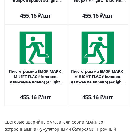
Вверх-Вправо) (Arlight,
Вверх) (Arlight, Пластик)
Пластик) 064918 в Саратове
064919 в Саратове
455.16
₽
/шт
455.16
₽
/шт
Пиктограмма EMGP-MARK-
Пиктограмма EMGP-MARK-
M-LEFT-FLAG (Человек,
M-RIGHT-FLAG (Человек,
движение влево) (Arlight,
движение вправо) (Arlight,
Пластик) 064920 в Саратове
Пластик) 064921 в Саратове
455.16
₽
/шт
455.16
₽
/шт
Световые аварийные указатели серии MARK со
встроенными аккумуляторными батареями. Прочный