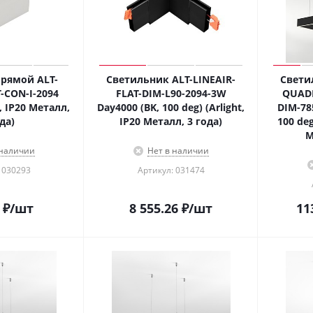
рямой ALT-
Светильник ALT-LINEAIR-
Свети
-CON-I-2094
FLAT-DIM-L90-2094-3W
QUAD
, IP20 Металл,
Day4000 (BK, 100 deg) (Arlight,
DIM-78
да)
IP20 Металл, 3 года)
100 deg
М
 наличии
Нет в наличии
 030293
Артикул: 031474
₽
/шт
8 555.26
₽
/шт
11