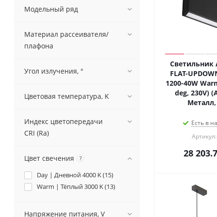
Модельный ряд
Материал рассеивателя/
плафона
Светильник A
Угол излучения, °
FLAT-UPDOWN
1200-40W Warm
deg, 230V) (A
Цветовая температура, K
Металл, 
Индекс цветопередачи
Есть в н
CRI (Ra)
Артикул:
28 203.
Цвет свечения
?
Day | Дневной 4000 K (
15
)
Warm | Тёплый 3000 K (
13
)
Напряжение питания, V