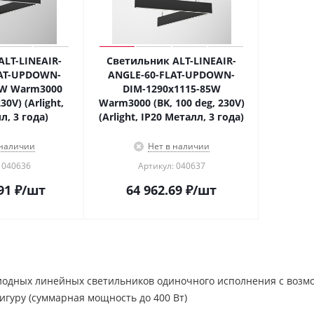
LT-LINEAIR-
Светильник ALT-LINEAIR-
AT-UPDOWN-
ANGLE-60-FLAT-UPDOWN-
0W Warm3000
DIM-1290x1115-85W
30V) (Arlight,
Warm3000 (BK, 100 deg, 230V)
л, 3 года)
(Arlight, IP20 Металл, 3 года)
 наличии
Нет в наличии
 040636
Артикул: 040637
91
₽
/шт
64 962.69
₽
/шт
иодных линейных светильников одиночного исполнения с возм
гуру (суммарная мощность до 400 Вт)