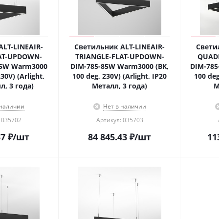
LT-LINEAIR-
Светильник ALT-LINEAIR-
Свети
AT-UPDOWN-
TRIANGLE-FLAT-UPDOWN-
QUAD
55W Warm3000
DIM-785-85W Warm3000 (BK,
DIM-785
30V) (Arlight,
100 deg, 230V) (Arlight, IP20
100 deg
л, 3 года)
Металл, 3 года)
М
 наличии
Нет в наличии
 035702
Артикул: 035703
37
₽
/шт
84 845.43
₽
/шт
11