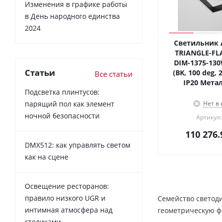
Изменения в графике работы
в День народного единства
2024
Светильник A
TRIANGLE-FL
DIM-1375-13
Статьи
(BK, 100 deg, 2
Все статьи
IP20 Метал
Подсветка плинтусов:
парящий пол как элемент
Нет в
ночной безопасности
Артикул:
110 276.
DMX512: как управлять светом
как на сцене
Освещение ресторанов:
правило низкого UGR и
Cемейство светод
интимная атмосфера над
геометрическую фи
столиками