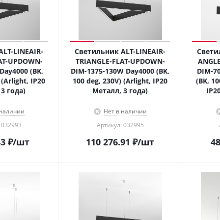
LT-LINEAIR-
Светильник ALT-LINEAIR-
Свети
AT-UPDOWN-
TRIANGLE-FLAT-UPDOWN-
ANGLE
Day4000 (BK,
DIM-1375-130W Day4000 (BK,
DIM-7
(Arlight, IP20
100 deg, 230V) (Arlight, IP20
(BK, 10
3 года)
Металл, 3 года)
IP2
 наличии
Нет в наличии
 032993
Артикул: 032995
43
₽
/шт
110 276.91
₽
/шт
48