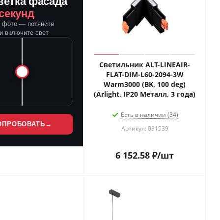
ветка фасада
 секунд
е фото — потяните
и включите свет
Светильник ALT-LINEAIR-
FLAT-DIM-L60-2094-3W
Warm3000 (BK, 100 deg)
(Arlight, IP20 Металл, 3 года)
Есть в наличии (34)
ОПРОБОВАТЬ
→
Артикул: 031539
6 152.58
₽
/шт