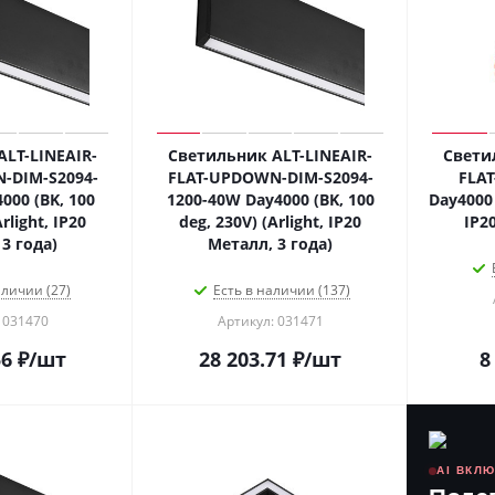
LT-LINEAIR-
Светильник ALT-LINEAIR-
Свети
-DIM-S2094-
FLAT-UPDOWN-DIM-S2094-
FLAT
000 (BK, 100
1200-40W Day4000 (BK, 100
Day4000 
rlight, IP20
deg, 230V) (Arlight, IP20
IP2
3 года)
Металл, 3 года)
аличии (27)
Есть в наличии (137)
 031470
Артикул: 031471
56
₽
/шт
28 203.71
₽
/шт
8
AI ВКЛ