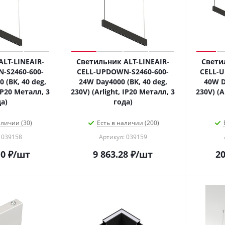
LT-LINEAIR-
Светильник ALT-LINEAIR-
Свети
-S2460-600-
CELL-UPDOWN-S2460-600-
CELL-U
(BK, 40 deg,
24W Day4000 (BK, 40 deg,
40W D
 IP20 Металл, 3
230V) (Arlight, IP20 Металл, 3
230V) (A
а)
года)
аличии (30)
Есть в наличии (200)
 039158
Артикул: 039159
10
₽
/шт
9 863.28
₽
/шт
20