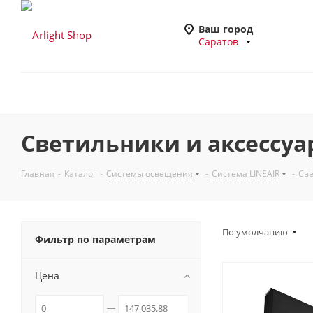
Ваш город
Саратов
Светильники и аксессуа
Главная
-
Каталог
-
Системы освещения
-
Система LINEAIR
-
Све
По умолчанию
Фильтр по параметрам
Цена