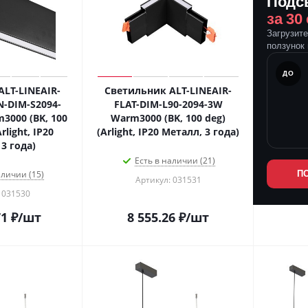
Подс
за 30
Загрузит
ползунок 
ПОСЛЕ
ДО
LT-LINEAIR-
Светильник ALT-LINEAIR-
-DIM-S2094-
FLAT-DIM-L90-2094-3W
3000 (BK, 100
Warm3000 (BK, 100 deg)
rlight, IP20
(Arlight, IP20 Металл, 3 года)
3 года)
Есть в наличии (21)
аличии (15)
П
Артикул: 031531
 031530
71
₽
/шт
8 555.26
₽
/шт