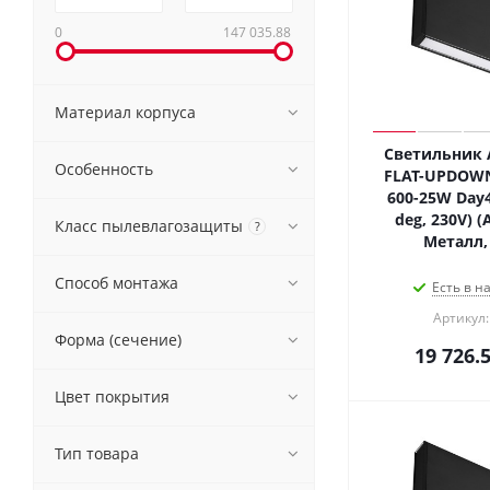
0
147 035.88
Материал корпуса
Светильник A
Особенность
FLAT-UPDOWN
600-25W Day4
deg, 230V) (A
Класс пылевлагозащиты
?
Металл, 
Способ монтажа
Есть в н
Артикул:
Форма (сечение)
19 726.
Цвет покрытия
Тип товара