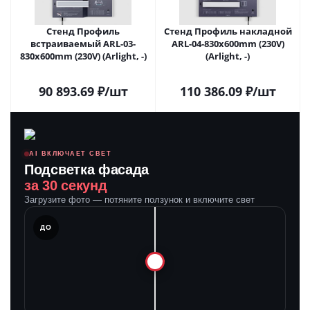
Стенд Профиль
Стенд Профиль накладной
встраиваемый ARL-03-
ARL-04-830x600mm (230V)
830x600mm (230V) (Arlight, -)
(Arlight, -)
90 893.69
₽
/шт
110 386.09
₽
/шт
AI ВКЛЮЧАЕТ СВЕТ
Подсветка фасада
за 30 секунд
Загрузите фото — потяните ползунок и включите свет
ЛЕ
ДО