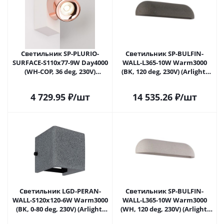
Светильник SP-PLURIO-
Светильник SP-BULFIN-
SURFACE-S110x77-9W Day4000
WALL-L365-10W Warm3000
(WH-COP, 36 deg, 230V)
(BK, 120 deg, 230V) (Arlight,
(Arlight, IP20 Металл, 3 года)
IP65 Бетон, 3 года) 051042 в
Саратове
4 729.95
₽
/шт
14 535.26
₽
/шт
Светильник LGD-PERAN-
Светильник SP-BULFIN-
WALL-S120x120-6W Warm3000
WALL-L365-10W Warm3000
(BK, 0-80 deg, 230V) (Arlight,
(WH, 120 deg, 230V) (Arlight,
IP65 Бетон, 3 года) 051748 в
IP65 Бетон, 3 года) 058131 в