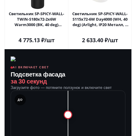
Светильник SP-SPICY-WALL-
Светильник SP-SPICY-WALL-
TWIN-S180x72-2x6W
S115x72-6W Day4000 (WH, 40
Warm3000 (BK, 40 deg)
deg) (Arlight, IP20 Металл, 3
(Arlight, IP20 Металл, 3 года)
года)
4 775.13
₽
/шт
2 633.40
₽
/шт
AI ВКЛЮЧАЕТ СВЕТ
Подсветка фасада
за 30 секунд
Загрузите фото — потяните ползунок и включите свет
ЛЕ
ДО