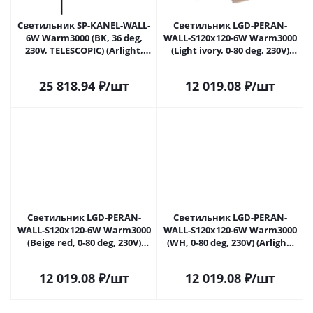
Светильник SP-KANEL-WALL-
Светильник LGD-PERAN-
6W Warm3000 (BK, 36 deg,
WALL-S120x120-6W Warm3000
230V, TELESCOPIC) (Arlight,
(Light ivory, 0-80 deg, 230V)
IP20 Металл, 5 лет)
(Arlight, IP65 Бетон, 3 года)
061760 в Саратове
25 818.94
₽
/шт
12 019.08
₽
/шт
Светильник LGD-PERAN-
Светильник LGD-PERAN-
WALL-S120x120-6W Warm3000
WALL-S120x120-6W Warm3000
(Beige red, 0-80 deg, 230V)
(WH, 0-80 deg, 230V) (Arlight,
(Arlight, IP65 Бетон, 3 года)
IP65 Бетон, 3 года) 058169 в
061761 в Саратове
Саратове
12 019.08
₽
/шт
12 019.08
₽
/шт