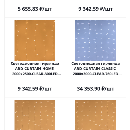
IP20) 024829 в
IP20) 024834 в
5 655.83
₽
/шт
9 342.59
₽
/шт
#REGION_NAME_DECLINE_PP#
#REGION_NAME_DECLINE_PP#
Светодиодная гирлянда
Светодиодная гирлянда
ARD-CURTAIN-HOME-
ARD-CURTAIN-CLASSIC-
2000x2500-CLEAR-300LED
2000x3000-CLEAR-760LED
Warm (230V, 12W) (Ardecoled,
White (230V, 60W) (Ardecoled,
IP20) 024835 в
IP65) 024856 в
9 342.59
₽
/шт
34 353.90
₽
/шт
#REGION_NAME_DECLINE_PP#
#REGION_NAME_DECLINE_PP#