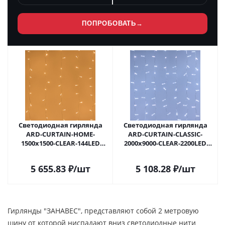
ПОПРОБОВАТЬ
→
Светодиодная гирлянда
Светодиодная гирлянда
ARD-CURTAIN-HOME-
ARD-CURTAIN-CLASSIC-
1500x1500-CLEAR-144LED
2000x9000-CLEAR-2200LED
Warm (230V, 6W) (Ardecoled,
White (230V, 120W)
IP20) 024830 в
(Ardecoled, IP65) 024874 в
5 655.83
₽
/шт
5 108.28
₽
/шт
#REGION_NAME_DECLINE_PP#
#REGION_NAME_DECLINE_PP#
Гирлянды "ЗАНАВЕС", представляют собой 2 метровую
шину от которой ниспадают вниз светодиодные нити