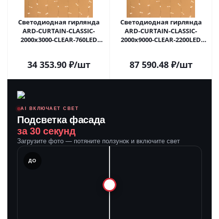
Светодиодная гирлянда
Светодиодная гирлянда
ARD-CURTAIN-CLASSIC-
ARD-CURTAIN-CLASSIC-
2000x3000-CLEAR-760LED
2000x9000-CLEAR-2200LED
Warm (230V, 60W) (Ardecoled,
Warm (230V, 120W)
IP65) 024857 в
(Ardecoled, IP65) 024875 в
34 353.90
₽
/шт
87 590.48
₽
/шт
#REGION_NAME_DECLINE_PP#
#REGION_NAME_DECLINE_PP#
AI ВКЛЮЧАЕТ СВЕТ
Подсветка фасада
за 30 секунд
Загрузите фото — потяните ползунок и включите свет
ЛЕ
ДО