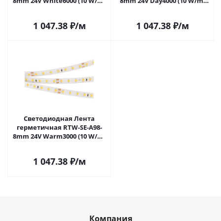
8mm 24V White6000 (10 W/m,
8mm 24V Day4000 (10 W/m,
IP65, 2835, 5m) (Arlight, 10 Вт/
IP65, 2835, 5m) (Arlight, -)
м, IP65) 021875(2) в Саратове
021876(2) в Саратове
1 047.38
₽
/м
1 047.38
₽
/м
Светодиодная Лента
герметичная RTW-SE-A98-
8mm 24V Warm3000 (10 W/m,
IP65, 2835, 5m) (Arlight, -)
021877(2) в Саратове
1 047.38
₽
/м
Компания