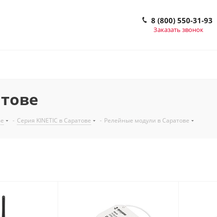
8 (800) 550-31-93
Заказать звонок
атове
ве
-
Серия KINETIC в Саратове
-
Релейные модули в Саратове