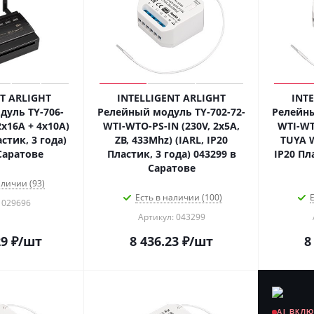
T ARLIGHT
INTELLIGENT ARLIGHT
INT
уль TY-706-
Релейный модуль TY-702-72-
Релейны
2х16A + 4х10А)
WTI-WTO-PS-IN (230V, 2x5A,
WTI-WT
астик, 3 года)
ZB, 433Mhz) (IARL, IP20
TUYA W
Саратове
Пластик, 3 года) 043299 в
IP20 Пл
Саратове
аличии (93)
Есть в наличии (100)
Е
 029696
Артикул: 043299
29
₽
/шт
8 436.23
₽
/шт
8
AI ВКЛ