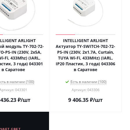
ELLIGENT ARLIGHT
INTELLIGENT ARLIGHT
й модуль TY-702-72-
Актуатор TY-SWITCH-702-72-
O-PS-IN (230V, 2x5A,
PS-IN (230V, 2x1.7A, Curtain,
i-Fi, 433Mhz) (IARL,
TUYA Wi-Fi, 433MHz) (IARL,
астик, 3 года) 043301
IP20 Пластик, 3 года) 043306
в Саратове
в Саратове
сть в наличии (100)
Есть в наличии (100)
Артикул: 043301
Артикул: 043306
 436.23
₽
/шт
9 406.35
₽
/шт
ЮЧАЕТ СВЕТ