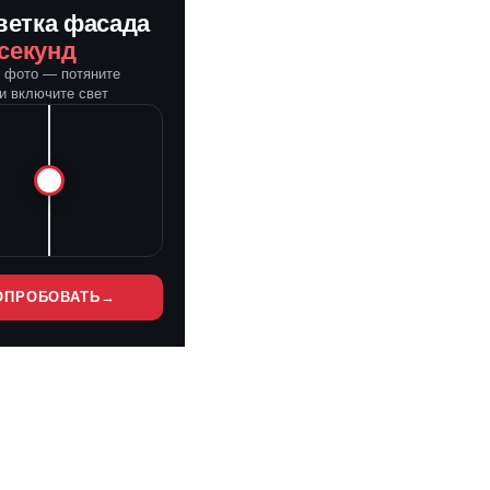
ветка фасада
 секунд
е фото — потяните
и включите свет
ОПРОБОВАТЬ
→