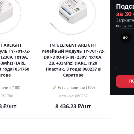
Подс
за 30
Загрузит
ползунок 
ПОСЛЕ
ДО
T ARLIGHT
INTELLIGENT ARLIGHT
ль TY-701-72-
Релейный модуль TY-701-72-
(230V, 1x10A,
DRI-DRO-PS-IN (230V, 1x10A,
33Mhz) (IARL,
ZB, 433Mhz) (IARL, IP20
3 года) 051760
Пластик, 3 года) 060237 в
атове
Саратове
П
личии (100)
Есть в наличии (100)
 051760
Артикул: 060237
3
₽
/шт
8 436.23
₽
/шт