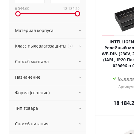
6 544.60
18 184.29
Материал корпуса
INTELLIGEN
Класс пылевлагозащиты
?
Релейный мод
WF-DIN (230V, 
(IARL, IP20 Пл
Способ монтажа
029696 в 
Назначение
Есть в н
Артикул:
Форма (сечение)
18 184.
Тип товара
Способ питания