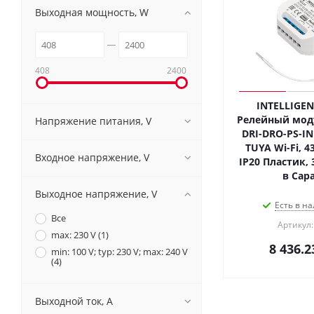
Выходная мощность, W
408
2400
INTELLIGEN
Релейный моду
Напряжение питания, V
DRI-DRO-PS-IN 
TUYA Wi-Fi, 4
Входное напряжение, V
IP20 Пластик, 
в Сар
Выходное напряжение, V
Есть в на
Все
Артикул:
max: 230 V (
1
)
8 436.2
min: 100 V; typ: 230 V; max: 240 V
(
4
)
Выходной ток, A