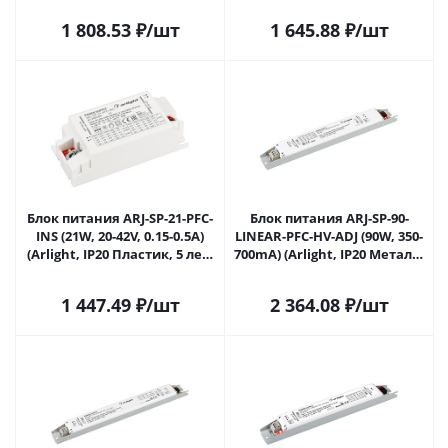
1 808.53
₽
/шт
1 645.88
₽
/шт
Блок питания ARJ-SP-21-PFC-
Блок питания ARJ-SP-90-
INS (21W, 20-42V, 0.15-0.5A)
LINEAR-PFC-HV-ADJ (90W, 350-
(Arlight, IP20 Пластик, 5 лет)
700mA) (Arlight, IP20 Металл,
025243(1) в Саратове
5 лет) 032901 в Саратове
1 447.49
₽
/шт
2 364.08
₽
/шт