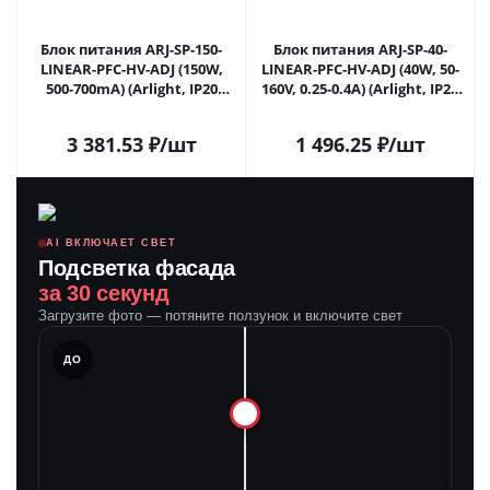
Блок питания ARJ-SP-150-
Блок питания ARJ-SP-40-
LINEAR-PFC-HV-ADJ (150W,
LINEAR-PFC-HV-ADJ (40W, 50-
500-700mA) (Arlight, IP20
160V, 0.25-0.4A) (Arlight, IP20
Металл, 5 лет) 032902 в
Металл, 5 лет) 033334(1) в
Саратове
Саратове
3 381.53
₽
/шт
1 496.25
₽
/шт
AI ВКЛЮЧАЕТ СВЕТ
Подсветка фасада
за 30 секунд
Загрузите фото — потяните ползунок и включите свет
ЛЕ
ДО