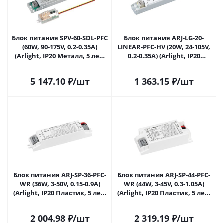
Блок питания SPV-60-SDL-PFC
Блок питания ARJ-LG-20-
(60W, 90-175V, 0.2-0.35A)
LINEAR-PFC-HV (20W, 24-105V,
(Arlight, IP20 Металл, 5 лет)
0.2-0.35A) (Arlight, IP20
041353 в Саратове
Металл, 5 лет) 047427 в
Саратове
5 147.10
₽
/шт
1 363.15
₽
/шт
Блок питания ARJ-SP-36-PFC-
Блок питания ARJ-SP-44-PFC-
WR (36W, 3-50V, 0.15-0.9A)
WR (44W, 3-45V, 0.3-1.05A)
(Arlight, IP20 Пластик, 5 лет)
(Arlight, IP20 Пластик, 5 лет)
048714 в Саратове
048715 в Саратове
2 004.98
₽
/шт
2 319.19
₽
/шт